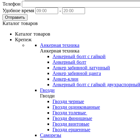
Телефон
Удобное время
-
Отправить
Каталог товаров
Каталог товаров
Крепеж
Анкерная техника
Анкерная техника
Анкерный болт с гайкой
Анкерный болт
Анкер забивной латунный
Анкер забивной цанга
Анкер-клин
Анкерный болт с гайкой двухраспорны
Гвозди
Гвозди
Гвозди черные
Гвозди оцинкованные
Гвозди толевые
Гвозди финишные
Гвозди винтовые
Гвозди ершенные
Саморезы