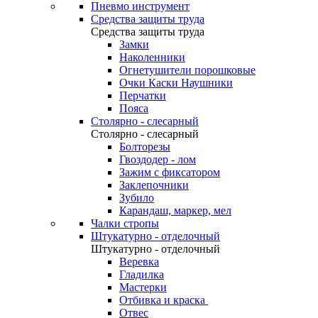
Пневмо инструмент
Средства защиты труда
Средства защиты труда
Замки
Наколенники
Огнетушители порошковые
Очки Каски Наушники
Перчатки
Пояса
Столярно - слесарный
Столярно - слесарный
Болторезы
Гвоздодер - лом
Зажим с фиксатором
Заклепочники
Зубило
Карандаш, маркер, мел
Чалки стропы
Штукатурно - отделочный
Штукатурно - отделочный
Веревка
Гладилка
Мастерки
Отбивка и краска
Отвес