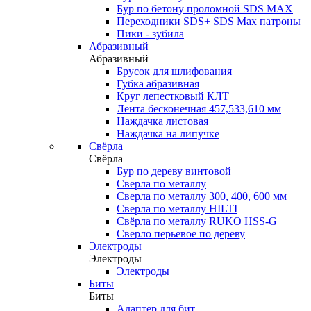
Бур по бетону проломной SDS MAX
Переходники SDS+ SDS Max патроны
Пики - зубила
Абразивный
Абразивный
Брусок для шлифования
Губка абразивная
Круг лепестковый КЛТ
Лента бесконечная 457,533,610 мм
Наждачка листовая
Наждачка на липучке
Свёрла
Свёрла
Бур по дереву винтовой
Сверла по металлу
Сверла по металлу 300, 400, 600 мм
Сверла по металлу HILTI
Свёрла по металлу RUKO HSS-G
Сверло перьевое по дереву
Электроды
Электроды
Электроды
Биты
Биты
Адаптер для бит