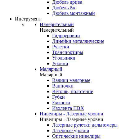
Дюбель дрива
Дюбель ёж
Дюбель монтажный
Инструмент
Измерительный
Измерительный
Гидроуровни
Линейки металлические
Рулетки
Транспортиры
Угольники
Уровни
Малярный
Малярный
Валики малярные
Ванночки
Ветошь, полотенце
Губки
Емкости
Изолента ПВХ
Нивелиры - Лазерные уровни
Нивелиры - Лазерные уровни
Лазерные рулетки дальномеры
Лазерные уровни
Оптические нивелиры