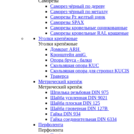
Саморезы
Саморез чёрный по дереву
Саморез чёрный по металлу
Саморезы Pz желтый цинк
Саморезы SPAX
Саморезы кровельные оцинкованные
Саморезы кровельные RAL крашеные
Уголки крепёжные
Уголки крепёжные
Домкрат ARH
Кронштейн amiG
Опора бруса - балки
Скользящая опора KUC
Скользящая опора для стропил KUCIS
Траверса
Метрический крепёж
Метрический крепёж
Шпилька резьбовая DIN 975
Шайба усиленная DIN 9021
Шайба плоская DIN 125
Шайба гроверная DIN 127B
Гайка DIN 934
Гайка соединительная DIN 6334
Перфолента
Перфолента