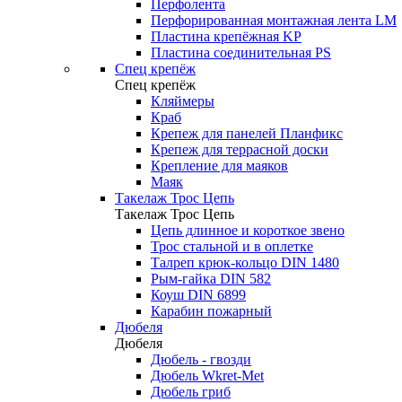
Перфолента
Перфорированная монтажная лента LM
Пластина крепёжная KP
Пластина соединительная PS
Спец крепёж
Спец крепёж
Кляймеры
Краб
Крепеж для панелей Планфикс
Крепеж для террасной доски
Крепление для маяков
Маяк
Такелаж Трос Цепь
Такелаж Трос Цепь
Цепь длинное и короткое звено
Трос стальной и в оплетке
Талреп крюк-кольцо DIN 1480
Рым-гайка DIN 582
Коуш DIN 6899
Карабин пожарный
Дюбеля
Дюбеля
Дюбель - гвозди
Дюбель Wkret-Met
Дюбель гриб