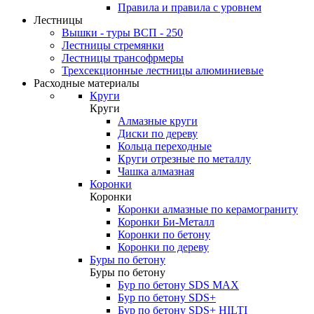
Правила и правила с уровнем
Лестницы
Вышки - туры ВСП - 250
Лестницы стремянки
Лестницы трансофрмеры
Трехсекционные лестницы алюминиевые
Расходные материалы
Круги
Круги
Алмазные круги
Диски по дереву
Кольца переходные
Круги отрезные по металлу
Чашка алмазная
Коронки
Коронки
Коронки алмазные по керамограниту
Коронки Би-Металл
Коронки по бетону
Коронки по дереву
Буры по бетону
Буры по бетону
Бур по бетону SDS MAX
Бур по бетону SDS+
Бур по бетону SDS+ HILTI