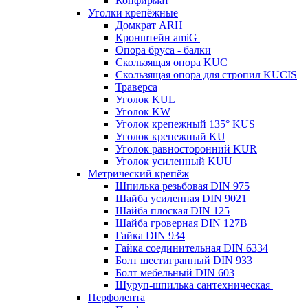
Конфирмат
Уголки крепёжные
Домкрат ARH
Кронштейн amiG
Опора бруса - балки
Скользящая опора KUC
Скользящая опора для стропил KUCIS
Траверса
Уголок KUL
Уголок KW
Уголок крепежный 135° KUS
Уголок крепежный KU
Уголок равносторонний KUR
Уголок усиленный KUU
Метрический крепёж
Шпилька резьбовая DIN 975
Шайба усиленная DIN 9021
Шайба плоская DIN 125
Шайба гроверная DIN 127B
Гайка DIN 934
Гайка соединительная DIN 6334
Болт шестигранный DIN 933
Болт мебельный DIN 603
Шуруп-шпилька сантехническая
Перфолента