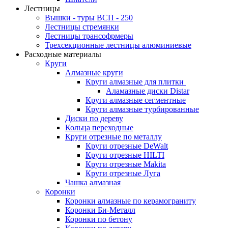
Лестницы
Вышки - туры ВСП - 250
Лестницы стремянки
Лестницы трансофрмеры
Трехсекционные лестницы алюминиевые
Расходные материалы
Круги
Алмазные круги
Круги алмазные для плитки
Аламазные диски Distar
Круги алмазные сегментные
Круги алмазные турбированные
Диски по дереву
Кольца переходные
Круги отрезные по металлу
Круги отрезные DeWalt
Круги отрезные HILTI
Круги отрезные Makita
Круги отрезные Луга
Чашка алмазная
Коронки
Коронки алмазные по керамограниту
Коронки Би-Металл
Коронки по бетону