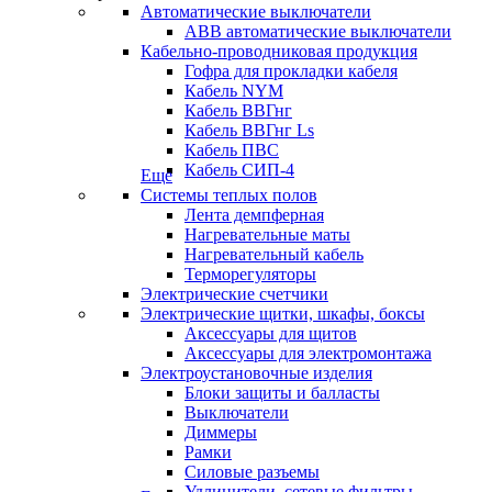
Автоматические выключатели
ABB автоматические выключатели
Кабельно-проводниковая продукция
Гофра для прокладки кабеля
Кабель NYM
Кабель ВВГнг
Кабель ВВГнг Ls
Кабель ПВС
Кабель СИП-4
Еще
Системы теплых полов
Лента демпферная
Нагревательные маты
Нагревательный кабель
Терморегуляторы
Электрические счетчики
Электрические щитки, шкафы, боксы
Аксессуары для щитов
Аксессуары для электромонтажа
Электроустановочные изделия
Блоки защиты и балласты
Выключатели
Диммеры
Рамки
Силовые разъемы
Удлинители, сетевые фильтры