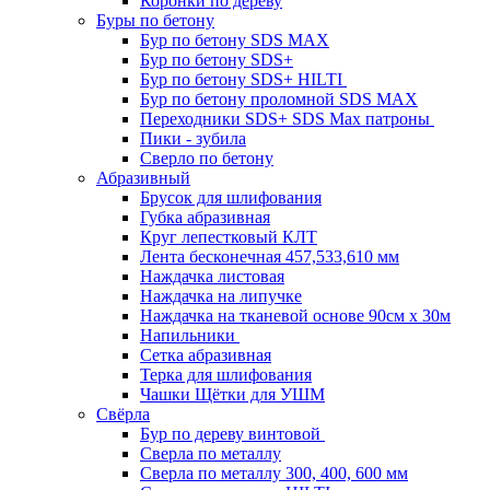
Коронки по дереву
Буры по бетону
Бур по бетону SDS MAX
Бур по бетону SDS+
Бур по бетону SDS+ HILTI
Бур по бетону проломной SDS MAX
Переходники SDS+ SDS Max патроны
Пики - зубила
Сверло по бетону
Абразивный
Брусок для шлифования
Губка абразивная
Круг лепестковый КЛТ
Лента бесконечная 457,533,610 мм
Наждачка листовая
Наждачка на липучке
Наждачка на тканевой основе 90см х 30м
Напильники
Сетка абразивная
Терка для шлифования
Чашки Щётки для УШМ
Свёрла
Бур по дереву винтовой
Сверла по металлу
Сверла по металлу 300, 400, 600 мм