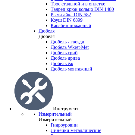
Трос стальной и в оплетке
Талреп крюк-кольцо DIN 1480
Рым-гайка DIN 582
Коуш DIN 6899
Карабин пожарный
Дюбеля
Дюбеля
Дюбель - гвозди
Дюбель Wkret-Met
Дюбель гриб
Дюбель дрива
Дюбель ёж
Дюбель монтажный
Инструмент
Измерительный
Измерительный
Гидроуровни
Линейки металлические