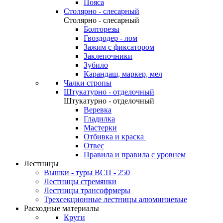
Пояса
Столярно - слесарный
Столярно - слесарный
Болторезы
Гвоздодер - лом
Зажим с фиксатором
Заклепочники
Зубило
Карандаш, маркер, мел
Чалки стропы
Штукатурно - отделочный
Штукатурно - отделочный
Веревка
Гладилка
Мастерки
Отбивка и краска
Отвес
Правила и правила с уровнем
Лестницы
Вышки - туры ВСП - 250
Лестницы стремянки
Лестницы трансофрмеры
Трехсекционные лестницы алюминиевые
Расходные материалы
Круги