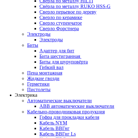
Сверла по металлу HILTI
Свёрла по металлу RUKO HSS-G
Сверло перьевое по дереву
Сверло по керамике
Сверло ступенчатое
Сверло Форстнера
Электроды
Электроды
Биты
Адаптер для бит
Бита шестигранная
Биты для шуруповёрта
Гибкий вал
Пена монтажная
Жидкие гвозди
Герметики
Пистолеты
Электрика
Автоматические выключатели
ABB автоматические выключатели
Кабельно-проводниковая продукция
Гофра для прокладки кабеля
Кабель NYM
Кабель ВВГнг
Кабель ВВГнг Ls