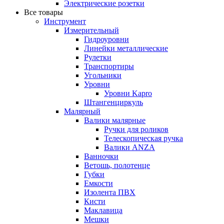
Электрические розетки
Все товары
Инструмент
Измерительный
Гидроуровни
Линейки металлические
Рулетки
Транспортиры
Угольники
Уровни
Уровни Kapro
Штангенциркуль
Малярный
Валики малярные
Ручки для роликов
Телескопическая ручка
Валики ANZA
Ванночки
Ветошь, полотенце
Губки
Емкости
Изолента ПВХ
Кисти
Маклавица
Мешки