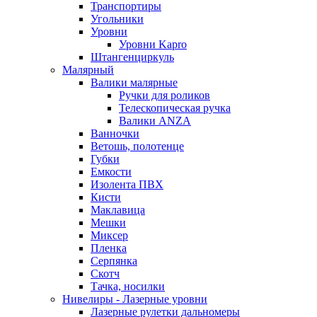
Транспортиры
Угольники
Уровни
Уровни Kapro
Штангенциркуль
Малярный
Валики малярные
Ручки для роликов
Телескопическая ручка
Валики ANZA
Ванночки
Ветошь, полотенце
Губки
Емкости
Изолента ПВХ
Кисти
Маклавица
Мешки
Миксер
Пленка
Серпянка
Скотч
Тачка, носилки
Нивелиры - Лазерные уровни
Лазерные рулетки дальномеры