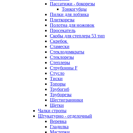
Пассатижи - бокорезы
Тонкогубцы
Пилки для лобзика
Плиткорезы
Полотна для ножовок
Просекатель
Скобы для степлера 53 тип
Скребок
Стамески
Стеклодомкраты
Стеклорезы
Степлеры
Струбцины F
Стусло
Тиски
Топоры
Трубогиб
Труборезы
Шестигранники
Щетки
Чалки стропы
Штукатурно - отделочный
Веревка
Гладилка
Мастерки