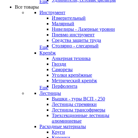
Еще
Все товары
Инструмент
Измерительный
Малярный
Нивелиры - Лазерные уровни
Пневмо инструмент
Средства защиты труда
Столярно - слесарный
Еще
Крепёж
Анкерная техника
Гвозди
Саморезы
Уголки крепёжные
Метрический крепёж
Перфолента
Еще
Лестницы
Вышки - туры ВСП - 250
Лестницы стремянки
Лестницы трансофрмеры
Трехсекционные лестницы
алюминиевые
Расходные материалы
Круги
Коронки