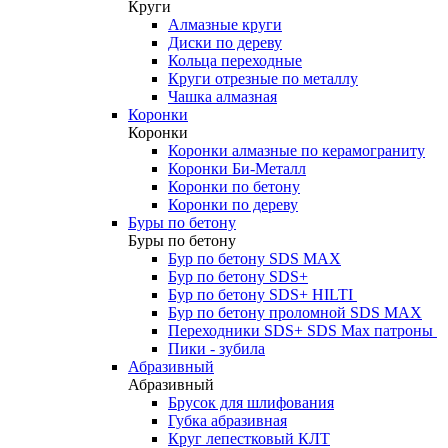
Круги
Алмазные круги
Диски по дереву
Кольца переходные
Круги отрезные по металлу
Чашка алмазная
Коронки
Коронки
Коронки алмазные по керамограниту
Коронки Би-Металл
Коронки по бетону
Коронки по дереву
Буры по бетону
Буры по бетону
Бур по бетону SDS MAX
Бур по бетону SDS+
Бур по бетону SDS+ HILTI
Бур по бетону проломной SDS MAX
Переходники SDS+ SDS Max патроны
Пики - зубила
Абразивный
Абразивный
Брусок для шлифования
Губка абразивная
Круг лепестковый КЛТ