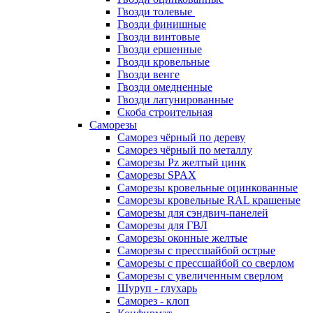
Гвозди толевые
Гвозди финишные
Гвозди винтовые
Гвозди ершенные
Гвозди кровельные
Гвозди венге
Гвозди омедненные
Гвозди латунированные
Скоба строительная
Саморезы
Саморез чёрный по дереву
Саморез чёрный по металлу
Саморезы Pz желтый цинк
Саморезы SPAX
Саморезы кровельные оцинкованные
Саморезы кровельные RAL крашеные
Саморезы для сэндвич-панелей
Саморезы для ГВЛ
Саморезы оконные желтые
Саморезы с прессшайбой острые
Саморезы с прессшайбой со сверлом
Саморезы с увеличенным сверлом
Шуруп - глухарь
Саморез - клоп