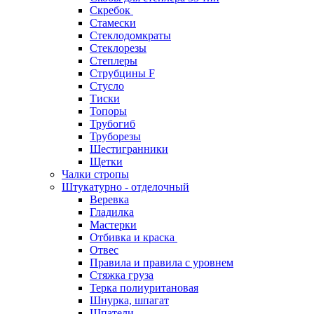
Скребок
Стамески
Стеклодомкраты
Стеклорезы
Степлеры
Струбцины F
Стусло
Тиски
Топоры
Трубогиб
Труборезы
Шестигранники
Щетки
Чалки стропы
Штукатурно - отделочный
Веревка
Гладилка
Мастерки
Отбивка и краска
Отвес
Правила и правила с уровнем
Стяжка груза
Терка полиуритановая
Шнурка, шпагат
Шпатели