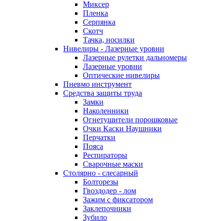
Миксер
Пленка
Серпянка
Скотч
Тачка, носилки
Нивелиры - Лазерные уровни
Лазерные рулетки дальномеры
Лазерные уровни
Оптические нивелиры
Пневмо инструмент
Средства защиты труда
Замки
Наколенники
Огнетушители порошковые
Очки Каски Наушники
Перчатки
Пояса
Респираторы
Сварочные маски
Столярно - слесарный
Болторезы
Гвоздодер - лом
Зажим с фиксатором
Заклепочники
Зубило