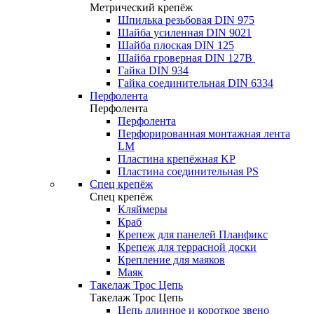
Метрический крепёж
Шпилька резьбовая DIN 975
Шайба усиленная DIN 9021
Шайба плоская DIN 125
Шайба гроверная DIN 127B
Гайка DIN 934
Гайка соединительная DIN 6334
Перфолента
Перфолента
Перфолента
Перфорированная монтажная лента
LM
Пластина крепёжная KP
Пластина соединительная PS
Спец крепёж
Спец крепёж
Кляймеры
Краб
Крепеж для панелей Планфикс
Крепеж для террасной доски
Крепление для маяков
Маяк
Такелаж Трос Цепь
Такелаж Трос Цепь
Цепь длинное и короткое звено