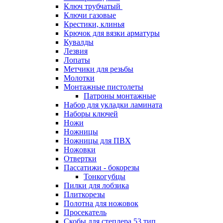
Ключ трубчатый
Ключи газовые
Крестики, клинья
Крючок для вязки арматуры
Кувалды
Лезвия
Лопаты
Метчики для резьбы
Молотки
Монтажные пистолеты
Патроны монтажные
Набор для укладки ламината
Наборы ключей
Ножи
Ножницы
Ножницы для ПВХ
Ножовки
Отвертки
Пассатижи - бокорезы
Тонкогубцы
Пилки для лобзика
Плиткорезы
Полотна для ножовок
Просекатель
Скобы для степлера 53 тип