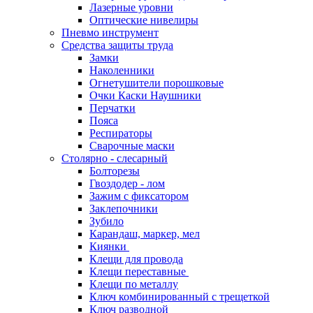
Лазерные уровни
Оптические нивелиры
Пневмо инструмент
Средства защиты труда
Замки
Наколенники
Огнетушители порошковые
Очки Каски Наушники
Перчатки
Пояса
Респираторы
Сварочные маски
Столярно - слесарный
Болторезы
Гвоздодер - лом
Зажим с фиксатором
Заклепочники
Зубило
Карандаш, маркер, мел
Киянки
Клещи для провода
Клещи переставные
Клещи по металлу
Ключ комбинированный с трещеткой
Ключ разводной