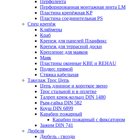
Перфолента
Перфорированная монтажная лента LM
Пластина крепёжная KP
Пластина соединительная PS
Спец крепёж
Кляймеры
Краб
Крепеж для панелей Планфикс
Крепеж для террасной доски
Крепление для маяков
Маяк
Пластины оконные KBE и REHAU
Подвес прямой
Стяжка кабельная
Такелаж Трос Цепь
Цепь длинное и короткое звено
Трос стальной и в оплетке
Талреп крюк-кольцо DIN 1480
Рым-гайка DIN 582
Коуш DIN 6899
Карабин пожарный
Карабин пожарный с фиксатором
Зажим DIN 741
Дюбеля
Дюбель - гвозди