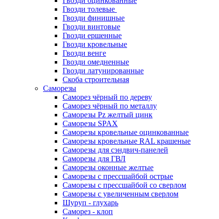
Гвозди оцинкованные
Гвозди толевые
Гвозди финишные
Гвозди винтовые
Гвозди ершенные
Гвозди кровельные
Гвозди венге
Гвозди омедненные
Гвозди латунированные
Скоба строительная
Саморезы
Саморез чёрный по дереву
Саморез чёрный по металлу
Саморезы Pz желтый цинк
Саморезы SPAX
Саморезы кровельные оцинкованные
Саморезы кровельные RAL крашеные
Саморезы для сэндвич-панелей
Саморезы для ГВЛ
Саморезы оконные желтые
Саморезы с прессшайбой острые
Саморезы с прессшайбой со сверлом
Саморезы с увеличенным сверлом
Шуруп - глухарь
Саморез - клоп