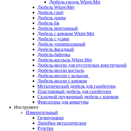
Дюбель-гвоздь Wkret-Met
Дюбель Wkret-Met
Дюбель гриб
Дюбель дрива
Дюбель ёж
Дюбель монтажный
Дюбель с крюком Wkret-Met
Дюбель с усами
Дюбель универсальный
Дюбель фасадный
Дюбель-бабочка
Дюбель-костыль Wkret-Met
Дюбель-молли для пустотелых конструкций
Дюбель-молли костыль
Дюбель-молли с кольцом
Дюбель-молли с крюком
Металлический дюбель для газобетона
Пластиковый дюбель для газобетона
Складной пружинный дюбель с крюком
Фиксаторы для арматуры
Инструмент
Измерительный
Гидроуровни
Линейки металлические
Рулетки