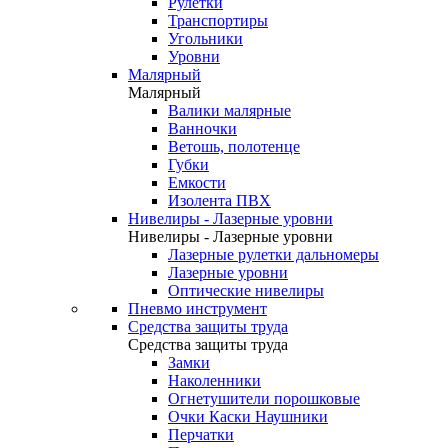
Рулетки
Транспортиры
Угольники
Уровни
Малярный
Малярный
Валики малярные
Ванночки
Ветошь, полотенце
Губки
Емкости
Изолента ПВХ
Нивелиры - Лазерные уровни
Нивелиры - Лазерные уровни
Лазерные рулетки дальномеры
Лазерные уровни
Оптические нивелиры
Пневмо инструмент
Средства защиты труда
Средства защиты труда
Замки
Наколенники
Огнетушители порошковые
Очки Каски Наушники
Перчатки