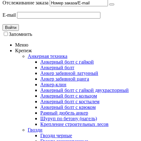
Отслеживание заказа
E-mail
Войти
Запомнить
Меню
Крепеж
Анкерная техника
Анкерный болт с гайкой
Анкерный болт
Анкер забивной латунный
Анкер забивной цанга
Анкер-клин
Анкерный болт с гайкой двухраспорный
Анкерный болт с кольцом
Анкерный болт с костылем
Анкерный болт с крюком
Рамный дюбель анкер
Шуруп по бетону (нагель)
Крепление строительных лесов
Гвозди
Гвозди черные