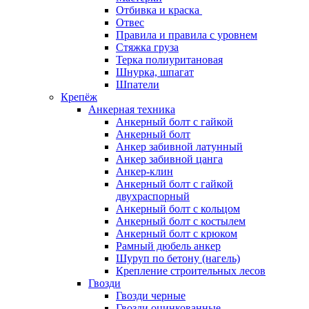
Отбивка и краска
Отвес
Правила и правила с уровнем
Стяжка груза
Терка полиуритановая
Шнурка, шпагат
Шпатели
Крепёж
Анкерная техника
Анкерный болт с гайкой
Анкерный болт
Анкер забивной латунный
Анкер забивной цанга
Анкер-клин
Анкерный болт с гайкой
двухраспорный
Анкерный болт с кольцом
Анкерный болт с костылем
Анкерный болт с крюком
Рамный дюбель анкер
Шуруп по бетону (нагель)
Крепление строительных лесов
Гвозди
Гвозди черные
Гвозди оцинкованные