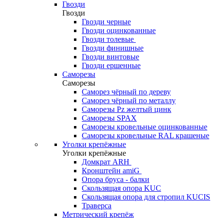
Гвозди
Гвозди
Гвозди черные
Гвозди оцинкованные
Гвозди толевые
Гвозди финишные
Гвозди винтовые
Гвозди ершенные
Саморезы
Саморезы
Саморез чёрный по дереву
Саморез чёрный по металлу
Саморезы Pz желтый цинк
Саморезы SPAX
Саморезы кровельные оцинкованные
Саморезы кровельные RAL крашеные
Уголки крепёжные
Уголки крепёжные
Домкрат ARH
Кронштейн amiG
Опора бруса - балки
Скользящая опора KUC
Скользящая опора для стропил KUCIS
Траверса
Метрический крепёж