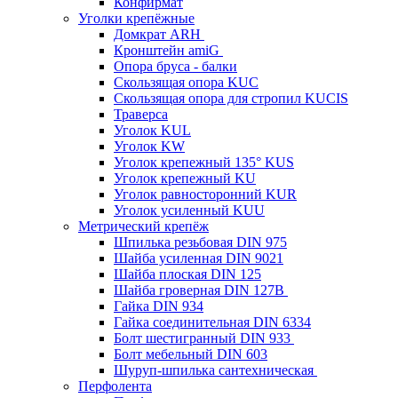
Конфирмат
Уголки крепёжные
Домкрат ARH
Кронштейн amiG
Опора бруса - балки
Скользящая опора KUC
Скользящая опора для стропил KUCIS
Траверса
Уголок KUL
Уголок KW
Уголок крепежный 135° KUS
Уголок крепежный KU
Уголок равносторонний KUR
Уголок усиленный KUU
Метрический крепёж
Шпилька резьбовая DIN 975
Шайба усиленная DIN 9021
Шайба плоская DIN 125
Шайба гроверная DIN 127B
Гайка DIN 934
Гайка соединительная DIN 6334
Болт шестигранный DIN 933
Болт мебельный DIN 603
Шуруп-шпилька сантехническая
Перфолента