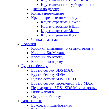
Круги алмазные сегментные
Круги алмазные турбированные
Диски по дереву
Кольца переходные
Круги отрезные по металлу
Круги отрезные DeWalt
Круги отрезные HILTI
Круги отрезные Makita
Круги отрезные Луга
Чашка алмазная
Коронки
Коронки алмазные по керамограниту
Коронки Би-Металл
Коронки по бетону
Коронки по дереву
Буры по бетону
Бур по бетону SDS MAX
Бур по бетону SDS+
Бур по бетону SDS+ HILTI
Бур по бетону проломной SDS MAX
Переходники SDS+ SDS Max патроны
Пики - зубила
Сверло по бетону
Абразивный
Брусок для шлифования