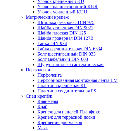
Уголок крепежный KU
Уголок равносторонний KUR
Уголок усиленный KUU
Метрический крепёж
Шпилька резьбовая DIN 975
Шайба усиленная DIN 9021
Шайба плоская DIN 125
Шайба гроверная DIN 127B
Гайка DIN 934
Гайка соединительная DIN 6334
Болт шестигранный DIN 933
Болт мебельный DIN 603
Шуруп-шпилька сантехническая
Перфолента
Перфолента
Перфорированная монтажная лента LM
Пластина крепёжная KP
Пластина соединительная PS
Спец крепёж
Кляймеры
Краб
Крепеж для панелей Планфикс
Крепеж для террасной доски
Крепление для маяков
Маяк