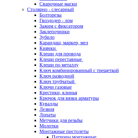
Сварочные маски
Столярно - слесарный
Болторезы
Гвоздодер - лом
Зажим с фиксатором
Заклепочники
Зубило
Карандаш, маркер, мел
Киянки
Клещи для провода
Клещи переставные
Клещи по металлу
Ключ комбинированный с трещеткой
Ключ разводной
Ключ трубчатый
Ключи газовые
Крестики, клинья
Крючок для вязки арматуры
Кувалды
Лезвия
Лопаты
Метчики для резьбы
Молотки
Монтажные пистолеты
Патроны монтажные