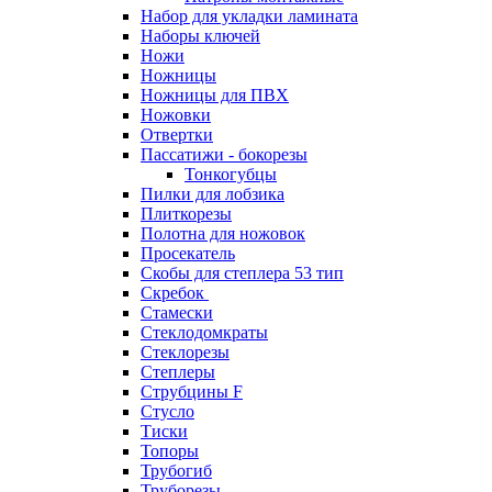
Набор для укладки ламината
Наборы ключей
Ножи
Ножницы
Ножницы для ПВХ
Ножовки
Отвертки
Пассатижи - бокорезы
Тонкогубцы
Пилки для лобзика
Плиткорезы
Полотна для ножовок
Просекатель
Скобы для степлера 53 тип
Скребок
Стамески
Стеклодомкраты
Стеклорезы
Степлеры
Струбцины F
Стусло
Тиски
Топоры
Трубогиб
Труборезы