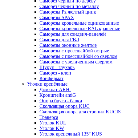
Саморез чёрный по дереву
Саморез чёрный по металлу
Саморезы Pz желтый цинк
Саморезы SPAX
Саморезы кровельные оцинкованные
Саморезы кровельные RAL крашеные
Саморезы для сэндвич-панелей
Саморезы для ГВЛ
Саморезы оконные желтые
Саморезы с прессшайбой острые
Саморезы с прессшайбой со сверлом
Саморезы с увеличенным сверлом
Шуруп - глухарь
Саморез - клоп
Конфирмат
Уголки крепёжные
Домкрат ARH
Кронштейн amiG
Опора бруса - балки
Скользящая опора KUC
Скользящая опора для стропил KUCIS
Траверса
Уголок KUL
Уголок KW
Уголок крепежный 135° KUS