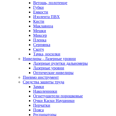
Ветошь, полотенце
Губки
Емкости
Изолента ПВХ
Кисти
Маклавица
Мешки
Миксер
Пленка
Серпянка
Скотч
Тачка, носилки
Нивелиры - Лазерные уровни
Лазерные рулетки дальномеры
Лазерные уровни
Оптические нивелиры
Пневмо инструмент
Средства защиты труда
Замки
Наколенники
Огнетушители порошковые
Очки Каски Наушники
Перчатки
Пояса
Респираторы