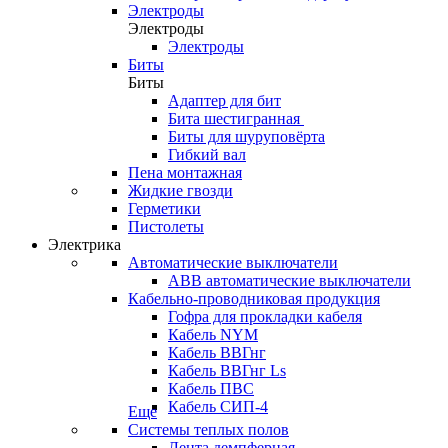
Электроды
Электроды
Электроды
Биты
Биты
Адаптер для бит
Бита шестигранная
Биты для шуруповёрта
Гибкий вал
Пена монтажная
Жидкие гвозди
Герметики
Пистолеты
Электрика
Автоматические выключатели
ABB автоматические выключатели
Кабельно-проводниковая продукция
Гофра для прокладки кабеля
Кабель NYM
Кабель ВВГнг
Кабель ВВГнг Ls
Кабель ПВС
Кабель СИП-4
Еще
Системы теплых полов
Лента демпферная