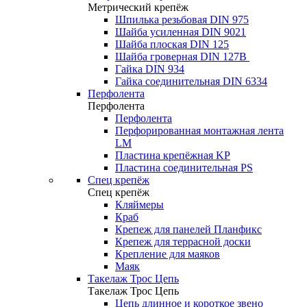
Метрический крепёж
Шпилька резьбовая DIN 975
Шайба усиленная DIN 9021
Шайба плоская DIN 125
Шайба гроверная DIN 127B
Гайка DIN 934
Гайка соединительная DIN 6334
Перфолента
Перфолента
Перфолента
Перфорированная монтажная лента
LM
Пластина крепёжная KP
Пластина соединительная PS
Спец крепёж
Спец крепёж
Кляймеры
Краб
Крепеж для панелей Планфикс
Крепеж для террасной доски
Крепление для маяков
Маяк
Такелаж Трос Цепь
Такелаж Трос Цепь
Цепь длинное и короткое звено