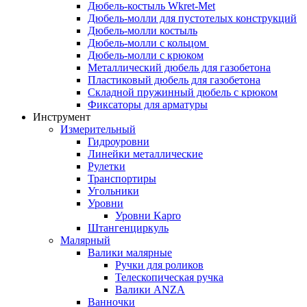
Дюбель-костыль Wkret-Met
Дюбель-молли для пустотелых конструкций
Дюбель-молли костыль
Дюбель-молли с кольцом
Дюбель-молли с крюком
Металлический дюбель для газобетона
Пластиковый дюбель для газобетона
Складной пружинный дюбель с крюком
Фиксаторы для арматуры
Инструмент
Измерительный
Гидроуровни
Линейки металлические
Рулетки
Транспортиры
Угольники
Уровни
Уровни Kapro
Штангенциркуль
Малярный
Валики малярные
Ручки для роликов
Телескопическая ручка
Валики ANZA
Ванночки