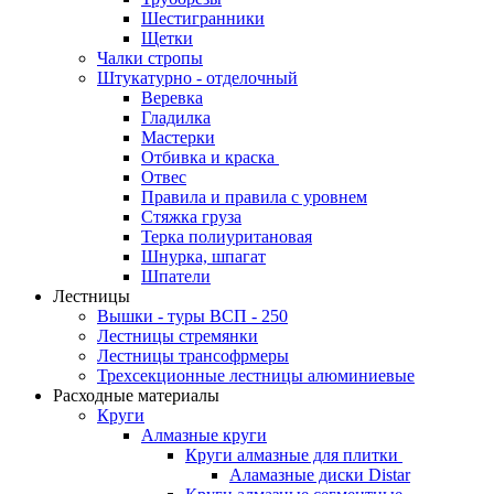
Шестигранники
Щетки
Чалки стропы
Штукатурно - отделочный
Веревка
Гладилка
Мастерки
Отбивка и краска
Отвес
Правила и правила с уровнем
Стяжка груза
Терка полиуритановая
Шнурка, шпагат
Шпатели
Лестницы
Вышки - туры ВСП - 250
Лестницы стремянки
Лестницы трансофрмеры
Трехсекционные лестницы алюминиевые
Расходные материалы
Круги
Алмазные круги
Круги алмазные для плитки
Аламазные диски Distar