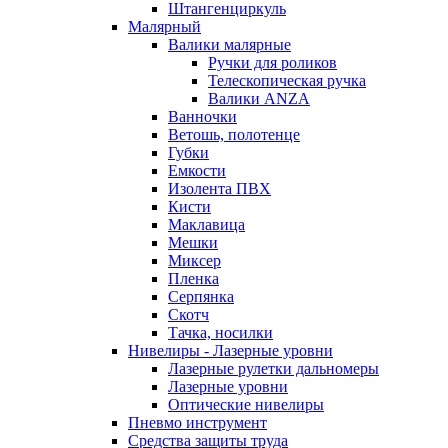
Штангенциркуль
Малярный
Валики малярные
Ручки для роликов
Телескопическая ручка
Валики ANZA
Ванночки
Ветошь, полотенце
Губки
Емкости
Изолента ПВХ
Кисти
Маклавица
Мешки
Миксер
Пленка
Серпянка
Скотч
Тачка, носилки
Нивелиры - Лазерные уровни
Лазерные рулетки дальномеры
Лазерные уровни
Оптические нивелиры
Пневмо инструмент
Средства защиты труда