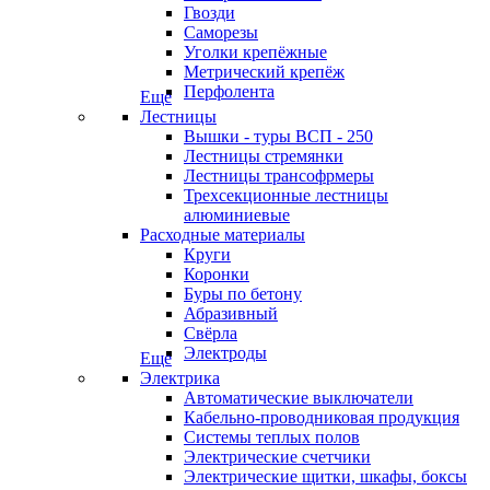
Гвозди
Саморезы
Уголки крепёжные
Метрический крепёж
Перфолента
Еще
Лестницы
Вышки - туры ВСП - 250
Лестницы стремянки
Лестницы трансофрмеры
Трехсекционные лестницы
алюминиевые
Расходные материалы
Круги
Коронки
Буры по бетону
Абразивный
Свёрла
Электроды
Еще
Электрика
Автоматические выключатели
Кабельно-проводниковая продукция
Системы теплых полов
Электрические счетчики
Электрические щитки, шкафы, боксы