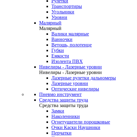
Рулетки
Транспортиры
Угольники
Уровни
Малярный
Малярный
Валики малярные
Ванночки
Ветошь, полотенце
Губки
Емкости
Изолента ПВХ
Нивелиры - Лазерные уровни
Нивелиры - Лазерные уровни
Лазерные рулетки дальномеры
Лазерные уровни
Оптические нивелиры
Пневмо инструмент
Средства защиты труда
Средства защиты труда
Замки
Наколенники
Огнетушители порошковые
Очки Каски Наушники
Перчатки