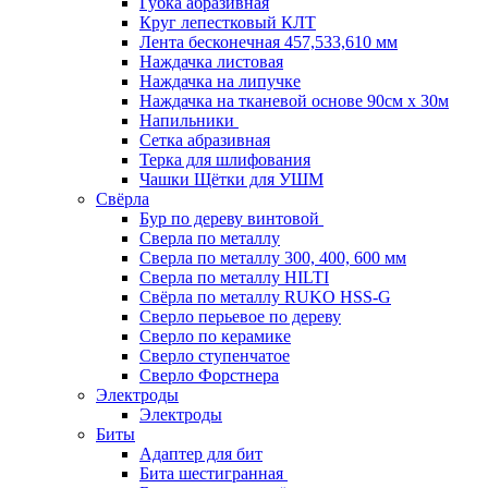
Губка абразивная
Круг лепестковый КЛТ
Лента бесконечная 457,533,610 мм
Наждачка листовая
Наждачка на липучке
Наждачка на тканевой основе 90см х 30м
Напильники
Сетка абразивная
Терка для шлифования
Чашки Щётки для УШМ
Свёрла
Бур по дереву винтовой
Сверла по металлу
Сверла по металлу 300, 400, 600 мм
Сверла по металлу HILTI
Свёрла по металлу RUKO HSS-G
Сверло перьевое по дереву
Сверло по керамике
Сверло ступенчатое
Сверло Форстнера
Электроды
Электроды
Биты
Адаптер для бит
Бита шестигранная