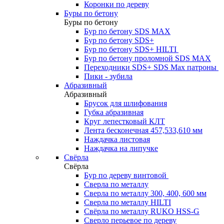
Коронки по дереву
Буры по бетону
Буры по бетону
Бур по бетону SDS MAX
Бур по бетону SDS+
Бур по бетону SDS+ HILTI
Бур по бетону проломной SDS MAX
Переходники SDS+ SDS Max патроны
Пики - зубила
Абразивный
Абразивный
Брусок для шлифования
Губка абразивная
Круг лепестковый КЛТ
Лента бесконечная 457,533,610 мм
Наждачка листовая
Наждачка на липучке
Свёрла
Свёрла
Бур по дереву винтовой
Сверла по металлу
Сверла по металлу 300, 400, 600 мм
Сверла по металлу HILTI
Свёрла по металлу RUKO HSS-G
Сверло перьевое по дереву