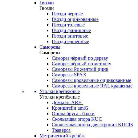
Гвозди
Гвозди
Гвозди черные
Гвозди оцинкованные
Гвозди толевые
Гвозди финишные
Гвозди винтовые
Гвозди ершенные
Саморезы
Саморезы
Саморез чёрный по дереву
Саморез чёрный по металлу
Саморезы Pz желтый цинк
Саморезы SPAX
Саморезы кровельные оцинкованные
Саморезы кровельные RAL крашеные
Уголки крепёжные
Уголки крепёжные
Домкрат ARH
Кронштейн amiG
Опора бруса - балки
Скользящая опора KUC
Скользящая опора для стропил KUCIS
Траверса
Метрический крепёж