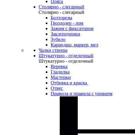
Пояса
Столярно - слесарный
Столярно - слесарный
Болторезы
Гвоздодер - лом
Зажим с фиксатором
Заклепочники
Зубило
Карандаш, маркер, мел
Чалки стропы
Штукатурно - отделочный
Штукатурно - отделочный
Веревка
Гладилка
Мастерки
Отбивка и краска
Отвес
Правила и правила с уровнем