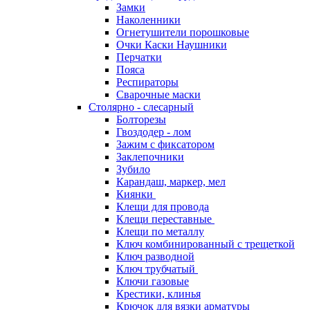
Замки
Наколенники
Огнетушители порошковые
Очки Каски Наушники
Перчатки
Пояса
Респираторы
Сварочные маски
Столярно - слесарный
Болторезы
Гвоздодер - лом
Зажим с фиксатором
Заклепочники
Зубило
Карандаш, маркер, мел
Киянки
Клещи для провода
Клещи переставные
Клещи по металлу
Ключ комбинированный с трещеткой
Ключ разводной
Ключ трубчатый
Ключи газовые
Крестики, клинья
Крючок для вязки арматуры