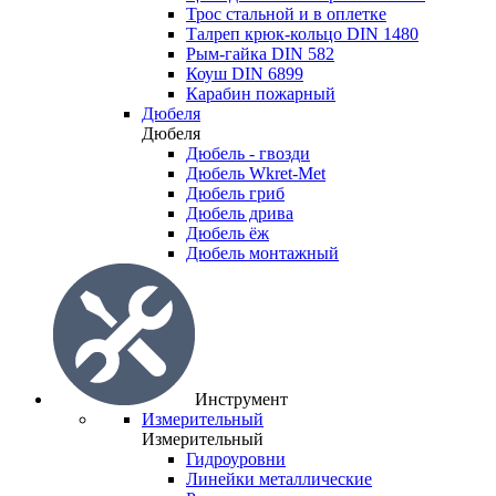
Трос стальной и в оплетке
Талреп крюк-кольцо DIN 1480
Рым-гайка DIN 582
Коуш DIN 6899
Карабин пожарный
Дюбеля
Дюбеля
Дюбель - гвозди
Дюбель Wkret-Met
Дюбель гриб
Дюбель дрива
Дюбель ёж
Дюбель монтажный
Инструмент
Измерительный
Измерительный
Гидроуровни
Линейки металлические