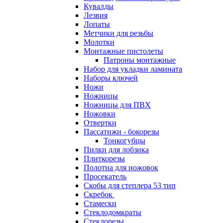
Кувалды
Лезвия
Лопаты
Метчики для резьбы
Молотки
Монтажные пистолеты
Патроны монтажные
Набор для укладки ламината
Наборы ключей
Ножи
Ножницы
Ножницы для ПВХ
Ножовки
Отвертки
Пассатижи - бокорезы
Тонкогубцы
Пилки для лобзика
Плиткорезы
Полотна для ножовок
Просекатель
Скобы для степлера 53 тип
Скребок
Стамески
Стеклодомкраты
Стеклорезы