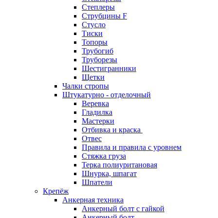
Степлеры
Струбцины F
Стусло
Тиски
Топоры
Трубогиб
Труборезы
Шестигранники
Щетки
Чалки стропы
Штукатурно - отделочный
Веревка
Гладилка
Мастерки
Отбивка и краска
Отвес
Правила и правила с уровнем
Стяжка груза
Терка полиуритановая
Шнурка, шпагат
Шпатели
Крепёж
Анкерная техника
Анкерный болт с гайкой
Анкерный болт