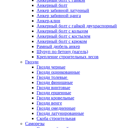
Анкерный болт с гайкой
Анкерный болт
Анкер забивной латунный
Анкер забивной цанга
Анкер-клин
Анкерный болт с гайкой двухраспорный
Анкерный болт с кольцом
Анкерный болт с костылем
Анкерный болт с крюком
Рамный дюбель анкер
Шуруп по бетону (нагель)
Крепление строительных лесов
Гвозди
Гвозди черные
Гвозди оцинкованные
Гвозди толевые
Гвозди финишные
Гвозди винтовые
Гвозди ершенные
Гвозди кровельные
Гвозди венге
Гвозди омедненные
Гвозди латунированные
Скоба строительная
Саморезы