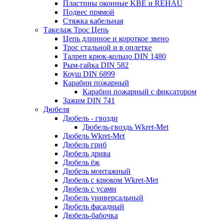
Пластины оконные KBE и REHAU
Подвес прямой
Стяжка кабельная
Такелаж Трос Цепь
Цепь длинное и короткое звено
Трос стальной и в оплетке
Талреп крюк-кольцо DIN 1480
Рым-гайка DIN 582
Коуш DIN 6899
Карабин пожарный
Карабин пожарный с фиксатором
Зажим DIN 741
Дюбеля
Дюбель - гвозди
Дюбель-гвоздь Wkret-Met
Дюбель Wkret-Met
Дюбель гриб
Дюбель дрива
Дюбель ёж
Дюбель монтажный
Дюбель с крюком Wkret-Met
Дюбель с усами
Дюбель универсальный
Дюбель фасадный
Дюбель-бабочка