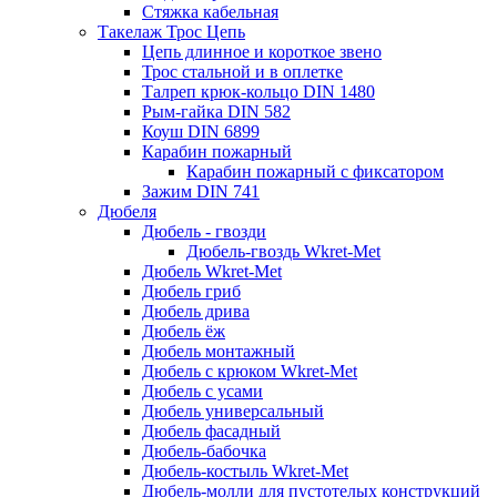
Стяжка кабельная
Такелаж Трос Цепь
Цепь длинное и короткое звено
Трос стальной и в оплетке
Талреп крюк-кольцо DIN 1480
Рым-гайка DIN 582
Коуш DIN 6899
Карабин пожарный
Карабин пожарный с фиксатором
Зажим DIN 741
Дюбеля
Дюбель - гвозди
Дюбель-гвоздь Wkret-Met
Дюбель Wkret-Met
Дюбель гриб
Дюбель дрива
Дюбель ёж
Дюбель монтажный
Дюбель с крюком Wkret-Met
Дюбель с усами
Дюбель универсальный
Дюбель фасадный
Дюбель-бабочка
Дюбель-костыль Wkret-Met
Дюбель-молли для пустотелых конструкций