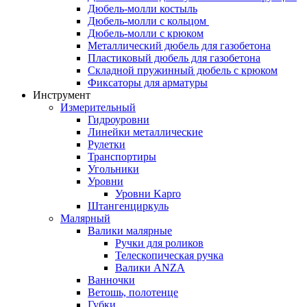
Дюбель-молли костыль
Дюбель-молли с кольцом
Дюбель-молли с крюком
Металлический дюбель для газобетона
Пластиковый дюбель для газобетона
Складной пружинный дюбель с крюком
Фиксаторы для арматуры
Инструмент
Измерительный
Гидроуровни
Линейки металлические
Рулетки
Транспортиры
Угольники
Уровни
Уровни Kapro
Штангенциркуль
Малярный
Валики малярные
Ручки для роликов
Телескопическая ручка
Валики ANZA
Ванночки
Ветошь, полотенце
Губки