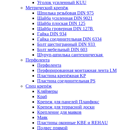
Уголок усиленный KUU
Метрический крепёж
Шпилька резьбовая DIN 975
Шайба усиленная DIN 9021
Шайба плоская DIN 125
Шайба гроверная DIN 127B
Гайка DIN 934
Гайка соединительная DIN 6334
Болт шестигранный DIN 933
Болт мебельный DIN 603
Шуруп-шпилька сантехническая
Перфолента
Перфолента
Перфорированная монтажная лента LM
Пластина крепёжная KP
Пластина соединительная PS
Спец крепёж
Кляймеры
Краб
Крепеж для панелей Планфикс
Крепеж для террасной доски
Крепление для маяков
Маяк
Пластины оконные KBE и REHAU
Подвес прямой