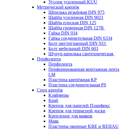
Уголок усиленный KUU
Метрический крепёж
Шпилька резьбовая DIN 975
Шайба усиленная DIN 9021
Шайба плоская DIN 125
Шайба гроверная DIN 127B
Гайка DIN 934
Гайка соединительная DIN 6334
Болт шестигранный DIN 933
Болт мебельный DIN 603
Шуруп-шпилька сантехническая
Перфолента
Перфолента
Перфорированная монтажная лента
LM
Пластина крепёжная KP
Пластина соединительная PS
Спец крепёж
Кляймеры
Краб
Крепеж для панелей Планфикс
Крепеж для террасной доски
Крепление для маяков
Маяк
Пластины оконные KBE и REHAU