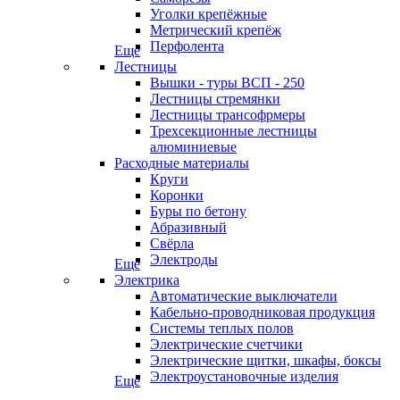
Уголки крепёжные
Метрический крепёж
Перфолента
Еще
Лестницы
Вышки - туры ВСП - 250
Лестницы стремянки
Лестницы трансофрмеры
Трехсекционные лестницы
алюминиевые
Расходные материалы
Круги
Коронки
Буры по бетону
Абразивный
Свёрла
Электроды
Еще
Электрика
Автоматические выключатели
Кабельно-проводниковая продукция
Системы теплых полов
Электрические счетчики
Электрические щитки, шкафы, боксы
Электроустановочные изделия
Еще