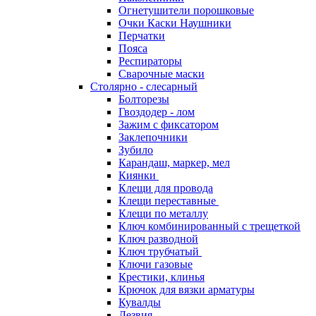
Огнетушители порошковые
Очки Каски Наушники
Перчатки
Пояса
Респираторы
Сварочные маски
Столярно - слесарный
Болторезы
Гвоздодер - лом
Зажим с фиксатором
Заклепочники
Зубило
Карандаш, маркер, мел
Киянки
Клещи для провода
Клещи переставные
Клещи по металлу
Ключ комбинированный с трещеткой
Ключ разводной
Ключ трубчатый
Ключи газовые
Крестики, клинья
Крючок для вязки арматуры
Кувалды
Лезвия