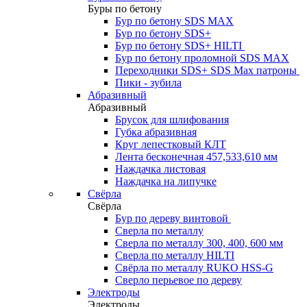
Буры по бетону
Бур по бетону SDS MAX
Бур по бетону SDS+
Бур по бетону SDS+ HILTI
Бур по бетону проломной SDS MAX
Переходники SDS+ SDS Max патроны
Пики - зубила
Абразивный
Абразивный
Брусок для шлифования
Губка абразивная
Круг лепестковый КЛТ
Лента бесконечная 457,533,610 мм
Наждачка листовая
Наждачка на липучке
Свёрла
Свёрла
Бур по дереву винтовой
Сверла по металлу
Сверла по металлу 300, 400, 600 мм
Сверла по металлу HILTI
Свёрла по металлу RUKO HSS-G
Сверло перьевое по дереву
Электроды
Электроды