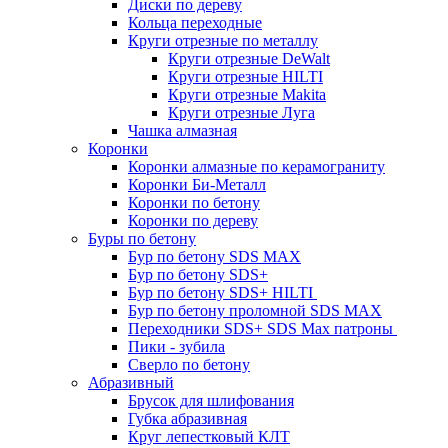
Диски по дереву
Кольца переходные
Круги отрезные по металлу
Круги отрезные DeWalt
Круги отрезные HILTI
Круги отрезные Makita
Круги отрезные Луга
Чашка алмазная
Коронки
Коронки алмазные по керамограниту
Коронки Би-Металл
Коронки по бетону
Коронки по дереву
Буры по бетону
Бур по бетону SDS MAX
Бур по бетону SDS+
Бур по бетону SDS+ HILTI
Бур по бетону проломной SDS MAX
Переходники SDS+ SDS Max патроны
Пики - зубила
Сверло по бетону
Абразивный
Брусок для шлифования
Губка абразивная
Круг лепестковый КЛТ