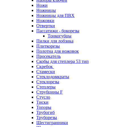
Наборы ключей
Ножи
Ножницы
Ножницы для ПВХ
Ножовки
Отвертки
Пассатижи - бокорезы
Тонкогубцы
Пилки для лобзика
Плиткорезы
Полотна для ножовок
Просекатель
Скобы для степлера 53 тип
Скребок
Стамески
Стеклодомкраты
Стеклорезы
Степлеры
Струбцины F
Стусло
Тиски
Топоры
Трубогиб
Труборезы
Шестигранники