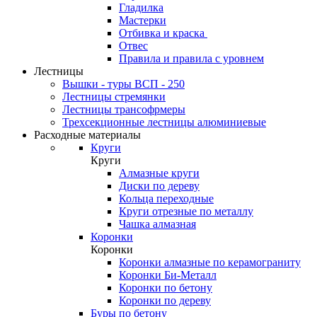
Гладилка
Мастерки
Отбивка и краска
Отвес
Правила и правила с уровнем
Лестницы
Вышки - туры ВСП - 250
Лестницы стремянки
Лестницы трансофрмеры
Трехсекционные лестницы алюминиевые
Расходные материалы
Круги
Круги
Алмазные круги
Диски по дереву
Кольца переходные
Круги отрезные по металлу
Чашка алмазная
Коронки
Коронки
Коронки алмазные по керамограниту
Коронки Би-Металл
Коронки по бетону
Коронки по дереву
Буры по бетону