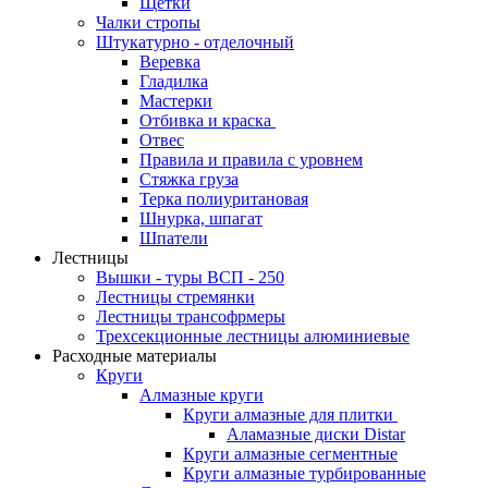
Щетки
Чалки стропы
Штукатурно - отделочный
Веревка
Гладилка
Мастерки
Отбивка и краска
Отвес
Правила и правила с уровнем
Стяжка груза
Терка полиуритановая
Шнурка, шпагат
Шпатели
Лестницы
Вышки - туры ВСП - 250
Лестницы стремянки
Лестницы трансофрмеры
Трехсекционные лестницы алюминиевые
Расходные материалы
Круги
Алмазные круги
Круги алмазные для плитки
Аламазные диски Distar
Круги алмазные сегментные
Круги алмазные турбированные