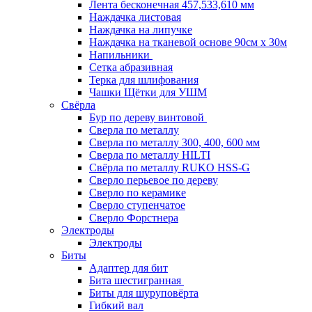
Лента бесконечная 457,533,610 мм
Наждачка листовая
Наждачка на липучке
Наждачка на тканевой основе 90см х 30м
Напильники
Сетка абразивная
Терка для шлифования
Чашки Щётки для УШМ
Свёрла
Бур по дереву винтовой
Сверла по металлу
Сверла по металлу 300, 400, 600 мм
Сверла по металлу HILTI
Свёрла по металлу RUKO HSS-G
Сверло перьевое по дереву
Сверло по керамике
Сверло ступенчатое
Сверло Форстнера
Электроды
Электроды
Биты
Адаптер для бит
Бита шестигранная
Биты для шуруповёрта
Гибкий вал