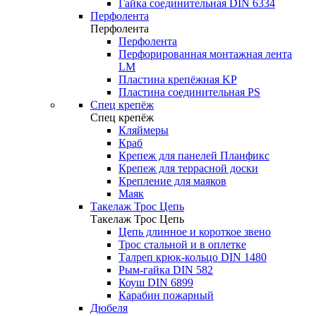
Гайка соединительная DIN 6334
Перфолента
Перфолента
Перфолента
Перфорированная монтажная лента
LM
Пластина крепёжная KP
Пластина соединительная PS
Спец крепёж
Спец крепёж
Кляймеры
Краб
Крепеж для панелей Планфикс
Крепеж для террасной доски
Крепление для маяков
Маяк
Такелаж Трос Цепь
Такелаж Трос Цепь
Цепь длинное и короткое звено
Трос стальной и в оплетке
Талреп крюк-кольцо DIN 1480
Рым-гайка DIN 582
Коуш DIN 6899
Карабин пожарный
Дюбеля