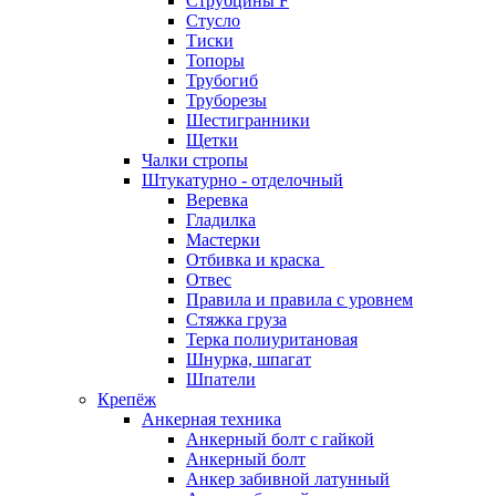
Струбцины F
Стусло
Тиски
Топоры
Трубогиб
Труборезы
Шестигранники
Щетки
Чалки стропы
Штукатурно - отделочный
Веревка
Гладилка
Мастерки
Отбивка и краска
Отвес
Правила и правила с уровнем
Стяжка груза
Терка полиуритановая
Шнурка, шпагат
Шпатели
Крепёж
Анкерная техника
Анкерный болт с гайкой
Анкерный болт
Анкер забивной латунный