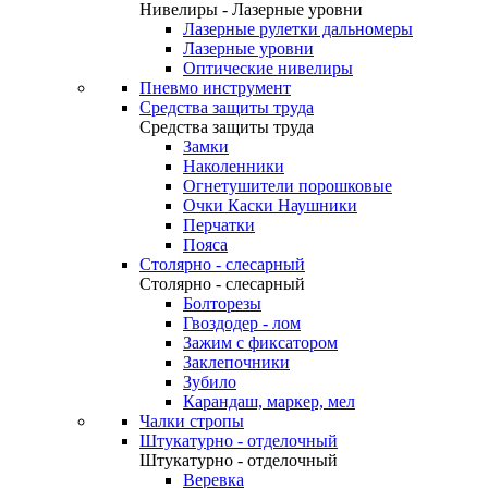
Нивелиры - Лазерные уровни
Лазерные рулетки дальномеры
Лазерные уровни
Оптические нивелиры
Пневмо инструмент
Средства защиты труда
Средства защиты труда
Замки
Наколенники
Огнетушители порошковые
Очки Каски Наушники
Перчатки
Пояса
Столярно - слесарный
Столярно - слесарный
Болторезы
Гвоздодер - лом
Зажим с фиксатором
Заклепочники
Зубило
Карандаш, маркер, мел
Чалки стропы
Штукатурно - отделочный
Штукатурно - отделочный
Веревка