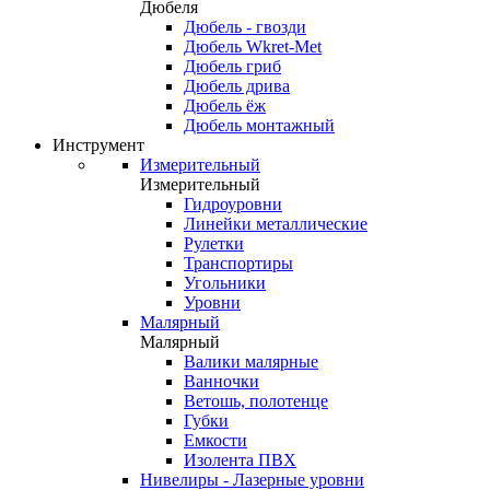
Дюбеля
Дюбель - гвозди
Дюбель Wkret-Met
Дюбель гриб
Дюбель дрива
Дюбель ёж
Дюбель монтажный
Инструмент
Измерительный
Измерительный
Гидроуровни
Линейки металлические
Рулетки
Транспортиры
Угольники
Уровни
Малярный
Малярный
Валики малярные
Ванночки
Ветошь, полотенце
Губки
Емкости
Изолента ПВХ
Нивелиры - Лазерные уровни