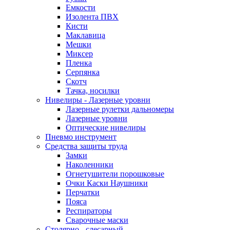
Емкости
Изолента ПВХ
Кисти
Маклавица
Мешки
Миксер
Пленка
Серпянка
Скотч
Тачка, носилки
Нивелиры - Лазерные уровни
Лазерные рулетки дальномеры
Лазерные уровни
Оптические нивелиры
Пневмо инструмент
Средства защиты труда
Замки
Наколенники
Огнетушители порошковые
Очки Каски Наушники
Перчатки
Пояса
Респираторы
Сварочные маски
Столярно - слесарный