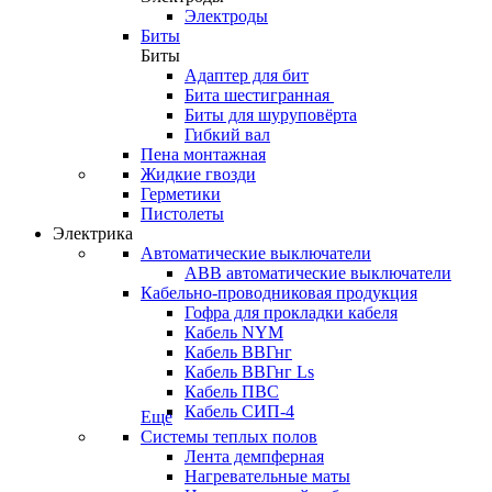
Электроды
Биты
Биты
Адаптер для бит
Бита шестигранная
Биты для шуруповёрта
Гибкий вал
Пена монтажная
Жидкие гвозди
Герметики
Пистолеты
Электрика
Автоматические выключатели
ABB автоматические выключатели
Кабельно-проводниковая продукция
Гофра для прокладки кабеля
Кабель NYM
Кабель ВВГнг
Кабель ВВГнг Ls
Кабель ПВС
Кабель СИП-4
Еще
Системы теплых полов
Лента демпферная
Нагревательные маты