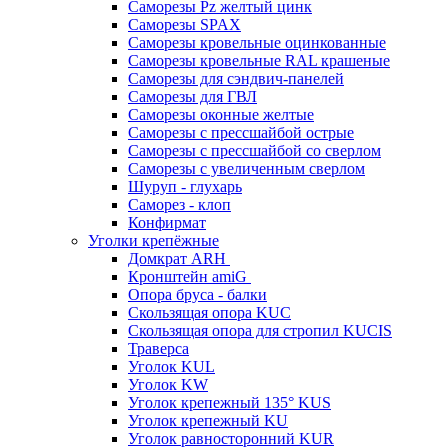
Саморезы Pz желтый цинк
Саморезы SPAX
Саморезы кровельные оцинкованные
Саморезы кровельные RAL крашеные
Саморезы для сэндвич-панелей
Саморезы для ГВЛ
Саморезы оконные желтые
Саморезы с прессшайбой острые
Саморезы с прессшайбой со сверлом
Саморезы с увеличенным сверлом
Шуруп - глухарь
Саморез - клоп
Конфирмат
Уголки крепёжные
Домкрат ARH
Кронштейн amiG
Опора бруса - балки
Скользящая опора KUC
Скользящая опора для стропил KUCIS
Траверса
Уголок KUL
Уголок KW
Уголок крепежный 135° KUS
Уголок крепежный KU
Уголок равносторонний KUR