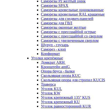
Саморезы Pz желтый цинк
Саморезы SPAX
Саморезы кровельные оцинкованные
Саморезы кровельные RAL крашеные
Саморезы для сэндвич-панелей
Саморезы для ГВЛ
Саморезы оконные желтые
Саморезы с прессшайбой острые
Саморезы с прессшайбой со сверлом
Саморезы с увеличенным сверлом
Шуруп - глухарь
Саморез - клоп
Конфирмат
Уголки крепёжные
Домкрат ARH
Кронштейн amiG
Опора бруса - балки
Скользящая опора KUC
Скользящая опора для стропил KUCIS
Траверса
Уголок KUL
Уголок KW
Уголок крепежный 135° KUS
Уголок крепежный KU
Уголок равносторонний KUR