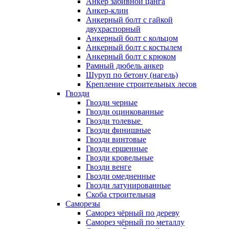
Анкер забивной цанга
Анкер-клин
Анкерный болт с гайкой
двухраспорный
Анкерный болт с кольцом
Анкерный болт с костылем
Анкерный болт с крюком
Рамный дюбель анкер
Шуруп по бетону (нагель)
Крепление строительных лесов
Гвозди
Гвозди черные
Гвозди оцинкованные
Гвозди толевые
Гвозди финишные
Гвозди винтовые
Гвозди ершенные
Гвозди кровельные
Гвозди венге
Гвозди омедненные
Гвозди латунированные
Скоба строительная
Саморезы
Саморез чёрный по дереву
Саморез чёрный по металлу