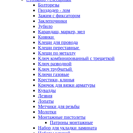
Болторезы
Гвоздодер - лом
Зажим с фиксатором
Заклепочники
Зубило
Карандаш, маркер, мел
Киянки
Клещи для провода
Клещи переставные
Клещи по металлу
Ключ комбинированный с трещеткой
Ключ разводной
Ключ трубчатый
Ключи газовые
Крестики, клинья
Крючок для вязки арматуры
Кувалды
Лезвия
Лопаты
Метчики для резьбы
Молотки
Монтажные пистолеты
Патроны монтажные
Набор для укладки ламината