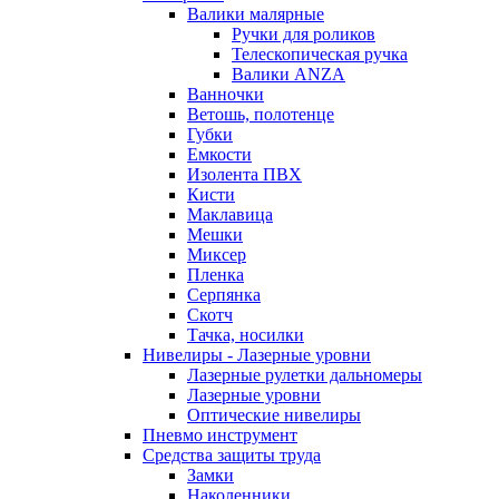
Валики малярные
Ручки для роликов
Телескопическая ручка
Валики ANZA
Ванночки
Ветошь, полотенце
Губки
Емкости
Изолента ПВХ
Кисти
Маклавица
Мешки
Миксер
Пленка
Серпянка
Скотч
Тачка, носилки
Нивелиры - Лазерные уровни
Лазерные рулетки дальномеры
Лазерные уровни
Оптические нивелиры
Пневмо инструмент
Средства защиты труда
Замки
Наколенники