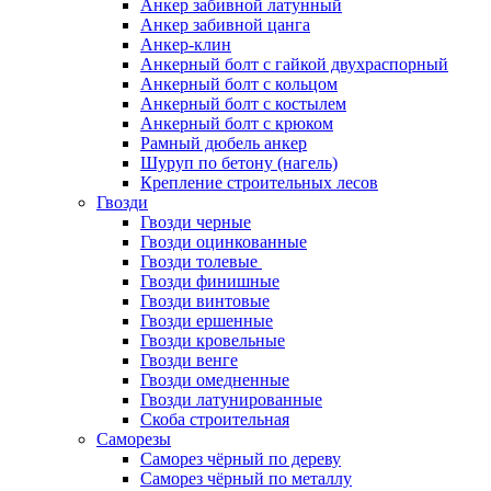
Анкер забивной латунный
Анкер забивной цанга
Анкер-клин
Анкерный болт с гайкой двухраспорный
Анкерный болт с кольцом
Анкерный болт с костылем
Анкерный болт с крюком
Рамный дюбель анкер
Шуруп по бетону (нагель)
Крепление строительных лесов
Гвозди
Гвозди черные
Гвозди оцинкованные
Гвозди толевые
Гвозди финишные
Гвозди винтовые
Гвозди ершенные
Гвозди кровельные
Гвозди венге
Гвозди омедненные
Гвозди латунированные
Скоба строительная
Саморезы
Саморез чёрный по дереву
Саморез чёрный по металлу