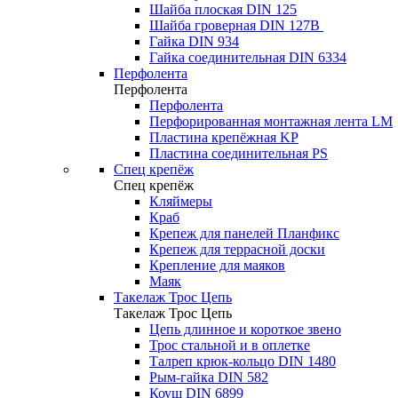
Шайба плоская DIN 125
Шайба гроверная DIN 127B
Гайка DIN 934
Гайка соединительная DIN 6334
Перфолента
Перфолента
Перфолента
Перфорированная монтажная лента LM
Пластина крепёжная KP
Пластина соединительная PS
Спец крепёж
Спец крепёж
Кляймеры
Краб
Крепеж для панелей Планфикс
Крепеж для террасной доски
Крепление для маяков
Маяк
Такелаж Трос Цепь
Такелаж Трос Цепь
Цепь длинное и короткое звено
Трос стальной и в оплетке
Талреп крюк-кольцо DIN 1480
Рым-гайка DIN 582
Коуш DIN 6899