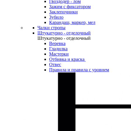
Гвоздодер - лом
Зажим с фиксатором
Заклепочники
Зубило
Карандаш, маркер, мел
Чалки стропы
Штукатурно - отделочный
Штукатурно - отделочный
Веревка
Гладилка
Мастерки
Отбивка и краска
Отвес
Правила и правила с уровнем