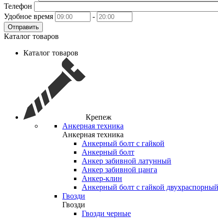
Телефон
Удобное время
-
Отправить
Каталог товаров
Каталог товаров
Крепеж
Анкерная техника
Анкерная техника
Анкерный болт с гайкой
Анкерный болт
Анкер забивной латунный
Анкер забивной цанга
Анкер-клин
Анкерный болт с гайкой двухраспорны
Гвозди
Гвозди
Гвозди черные