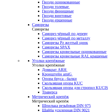
Гвозди оцинкованные
Гвозди толевые
Гвозди финишные
Гвозди винтовые
Гвозди ершенные
Саморезы
Саморезы
Саморез чёрный по дереву
Саморез чёрный по металлу
Саморезы Pz желтый цинк
Саморезы SPAX
Саморезы кровельные оцинкованные
Саморезы кровельные RAL крашеные
Уголки крепёжные
Уголки крепёжные
Домкрат ARH
Кронштейн amiG
Опора бруса - балки
Скользящая опора KUC
Скользящая опора для стропил KUCIS
Траверса
Метрический крепёж
Метрический крепёж
Шпилька резьбовая DIN 975
Шайба усиленная DIN 9021