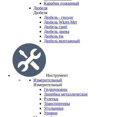
Карабин пожарный
Дюбеля
Дюбеля
Дюбель - гвозди
Дюбель Wkret-Met
Дюбель гриб
Дюбель дрива
Дюбель ёж
Дюбель монтажный
Инструмент
Измерительный
Измерительный
Гидроуровни
Линейки металлические
Рулетки
Транспортиры
Угольники
Уровни