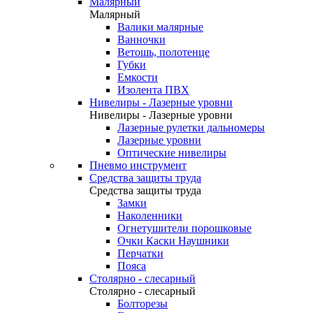
Малярный
Малярный
Валики малярные
Ванночки
Ветошь, полотенце
Губки
Емкости
Изолента ПВХ
Нивелиры - Лазерные уровни
Нивелиры - Лазерные уровни
Лазерные рулетки дальномеры
Лазерные уровни
Оптические нивелиры
Пневмо инструмент
Средства защиты труда
Средства защиты труда
Замки
Наколенники
Огнетушители порошковые
Очки Каски Наушники
Перчатки
Пояса
Столярно - слесарный
Столярно - слесарный
Болторезы