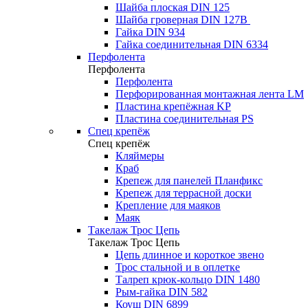
Шайба плоская DIN 125
Шайба гроверная DIN 127B
Гайка DIN 934
Гайка соединительная DIN 6334
Перфолента
Перфолента
Перфолента
Перфорированная монтажная лента LM
Пластина крепёжная KP
Пластина соединительная PS
Спец крепёж
Спец крепёж
Кляймеры
Краб
Крепеж для панелей Планфикс
Крепеж для террасной доски
Крепление для маяков
Маяк
Такелаж Трос Цепь
Такелаж Трос Цепь
Цепь длинное и короткое звено
Трос стальной и в оплетке
Талреп крюк-кольцо DIN 1480
Рым-гайка DIN 582
Коуш DIN 6899