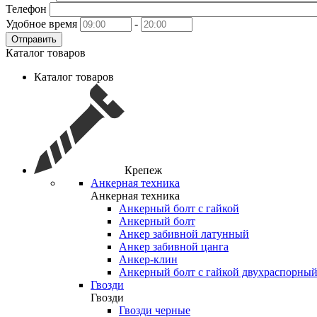
Телефон
Удобное время
-
Отправить
Каталог товаров
Каталог товаров
Крепеж
Анкерная техника
Анкерная техника
Анкерный болт с гайкой
Анкерный болт
Анкер забивной латунный
Анкер забивной цанга
Анкер-клин
Анкерный болт с гайкой двухраспорны
Гвозди
Гвозди
Гвозди черные