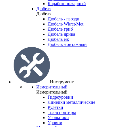
Карабин пожарный
Дюбеля
Дюбеля
Дюбель - гвозди
Дюбель Wkret-Met
Дюбель гриб
Дюбель дрива
Дюбель ёж
Дюбель монтажный
Инструмент
Измерительный
Измерительный
Гидроуровни
Линейки металлические
Рулетки
Транспортиры
Угольники
Уровни