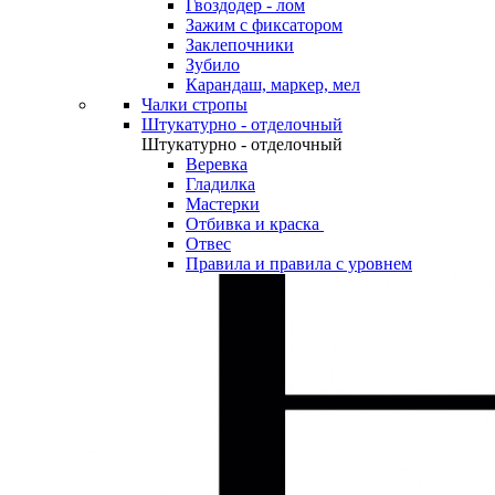
Гвоздодер - лом
Зажим с фиксатором
Заклепочники
Зубило
Карандаш, маркер, мел
Чалки стропы
Штукатурно - отделочный
Штукатурно - отделочный
Веревка
Гладилка
Мастерки
Отбивка и краска
Отвес
Правила и правила с уровнем