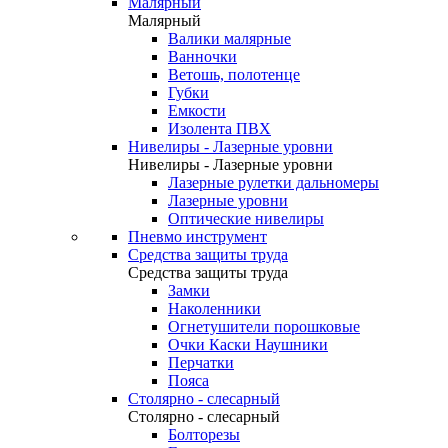
Малярный
Малярный
Валики малярные
Ванночки
Ветошь, полотенце
Губки
Емкости
Изолента ПВХ
Нивелиры - Лазерные уровни
Нивелиры - Лазерные уровни
Лазерные рулетки дальномеры
Лазерные уровни
Оптические нивелиры
Пневмо инструмент
Средства защиты труда
Средства защиты труда
Замки
Наколенники
Огнетушители порошковые
Очки Каски Наушники
Перчатки
Пояса
Столярно - слесарный
Столярно - слесарный
Болторезы