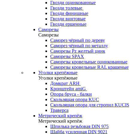
Гвозди оцинкованные
Гвозди толевые
Гвозди финишные
Гвозди винтовые
Гвозди ершенные
Саморезы
Саморезы
Саморез чёрный по дереву
Саморез чёрный по металлу
Саморезы Pz желтый цинк
Саморезы SPAX
Саморезы кровельные оцинкованные
Саморезы кровельные RAL крашеные
Уголки крепёжные
Уголки крепёжные
Домкрат ARH
Кронштейн amiG
Опора бруса - балки
Скользящая опора KUC
Скользящая опора для стропил KUCIS
Траверса
Метрический крепёж
Метрический крепёж
Шпилька резьбовая DIN 975
Шайба усиленная DIN 9021