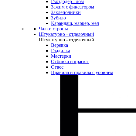
Гвоздодер - лом
Зажим с фиксатором
Заклепочники
Зубило
Карандаш, маркер, мел
Чалки стропы
Штукатурно - отделочный
Штукатурно - отделочный
Веревка
Гладилка
Мастерки
Отбивка и краска
Отвес
Правила и правила с уровнем