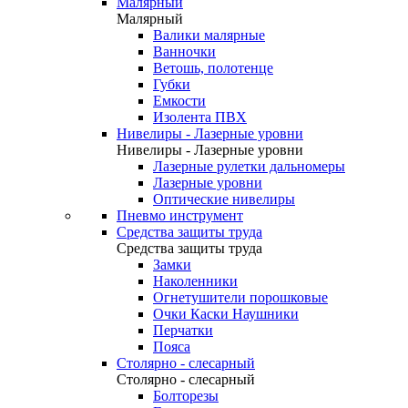
Малярный
Малярный
Валики малярные
Ванночки
Ветошь, полотенце
Губки
Емкости
Изолента ПВХ
Нивелиры - Лазерные уровни
Нивелиры - Лазерные уровни
Лазерные рулетки дальномеры
Лазерные уровни
Оптические нивелиры
Пневмо инструмент
Средства защиты труда
Средства защиты труда
Замки
Наколенники
Огнетушители порошковые
Очки Каски Наушники
Перчатки
Пояса
Столярно - слесарный
Столярно - слесарный
Болторезы