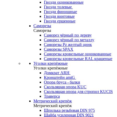
Гвозди оцинкованные
Гвозди толевые
Гвозди финишные
Гвозди винтовые
Гвозди ершенные
Саморезы
Саморезы
Саморез чёрный по дереву
Саморез чёрный по металлу
Саморезы Pz желтый цинк
Саморезы SPAX
Саморезы кровельные оцинкованные
Саморезы кровельные RAL крашеные
Уголки крепёжные
Уголки крепёжные
Домкрат ARH
Кронштейн amiG
Опора бруса - балки
Скользящая опора KUC
Скользящая опора для стропил KUCIS
Траверса
Метрический крепёж
Метрический крепёж
Шпилька резьбовая DIN 975
Шайба усиленная DIN 9021