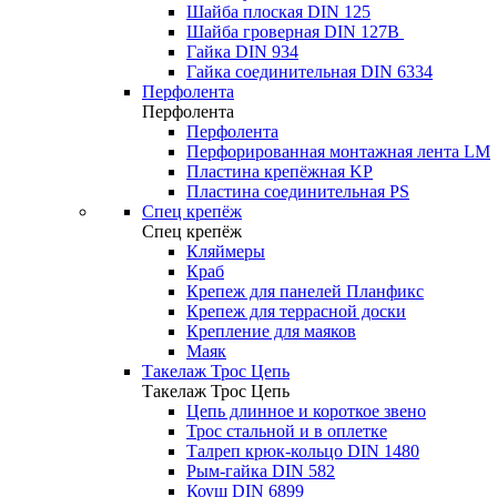
Шайба плоская DIN 125
Шайба гроверная DIN 127B
Гайка DIN 934
Гайка соединительная DIN 6334
Перфолента
Перфолента
Перфолента
Перфорированная монтажная лента LM
Пластина крепёжная KP
Пластина соединительная PS
Спец крепёж
Спец крепёж
Кляймеры
Краб
Крепеж для панелей Планфикс
Крепеж для террасной доски
Крепление для маяков
Маяк
Такелаж Трос Цепь
Такелаж Трос Цепь
Цепь длинное и короткое звено
Трос стальной и в оплетке
Талреп крюк-кольцо DIN 1480
Рым-гайка DIN 582
Коуш DIN 6899