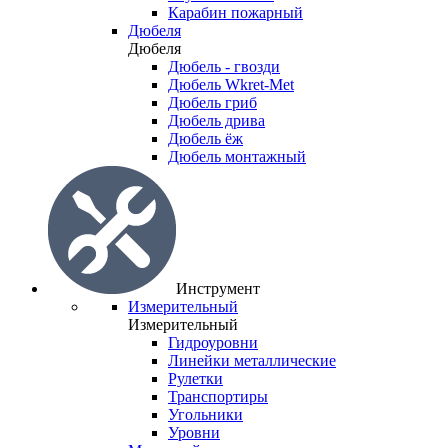
Карабин пожарный
Дюбеля
Дюбеля
Дюбель - гвозди
Дюбель Wkret-Met
Дюбель гриб
Дюбель дрива
Дюбель ёж
Дюбель монтажный
Инструмент
Измерительный
Измерительный
Гидроуровни
Линейки металлические
Рулетки
Транспортиры
Угольники
Уровни