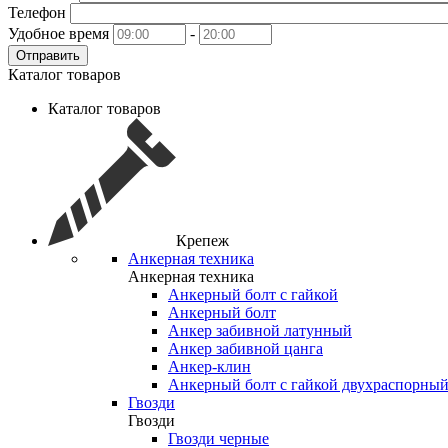
Телефон
Удобное время
-
Отправить
Каталог товаров
Каталог товаров
Крепеж
Анкерная техника
Анкерная техника
Анкерный болт с гайкой
Анкерный болт
Анкер забивной латунный
Анкер забивной цанга
Анкер-клин
Анкерный болт с гайкой двухраспорны
Гвозди
Гвозди
Гвозди черные