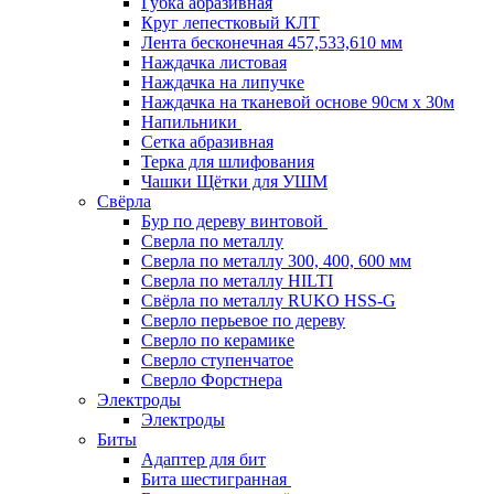
Губка абразивная
Круг лепестковый КЛТ
Лента бесконечная 457,533,610 мм
Наждачка листовая
Наждачка на липучке
Наждачка на тканевой основе 90см х 30м
Напильники
Сетка абразивная
Терка для шлифования
Чашки Щётки для УШМ
Свёрла
Бур по дереву винтовой
Сверла по металлу
Сверла по металлу 300, 400, 600 мм
Сверла по металлу HILTI
Свёрла по металлу RUKO HSS-G
Сверло перьевое по дереву
Сверло по керамике
Сверло ступенчатое
Сверло Форстнера
Электроды
Электроды
Биты
Адаптер для бит
Бита шестигранная