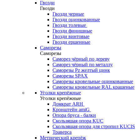
Гвозди
Гвозди
Гвозди черные
Гвозди оцинкованные
Гвозди толевые
Гвозди финишные
Гвозди винтовые
Гвозди ершенные
Саморезы
Саморезы
Саморез чёрный по дереву
Саморез чёрный по металлу
Саморезы Pz желтый цинк
Саморезы SPAX
Саморезы кровельные оцинкованные
Саморезы кровельные RAL крашеные
Уголки крепёжные
Уголки крепёжные
Домкрат ARH
Кронштейн amiG
Опора бруса - балки
Скользящая опора KUC
Скользящая опора для стропил KUCIS
Траверса
Метрический крепёж