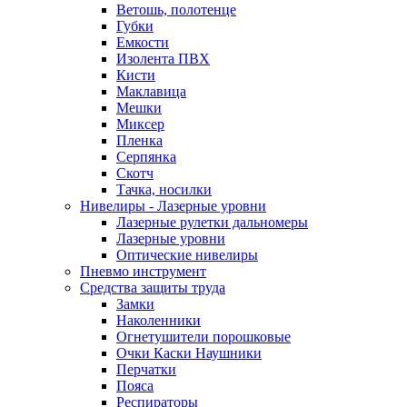
Ветошь, полотенце
Губки
Емкости
Изолента ПВХ
Кисти
Маклавица
Мешки
Миксер
Пленка
Серпянка
Скотч
Тачка, носилки
Нивелиры - Лазерные уровни
Лазерные рулетки дальномеры
Лазерные уровни
Оптические нивелиры
Пневмо инструмент
Средства защиты труда
Замки
Наколенники
Огнетушители порошковые
Очки Каски Наушники
Перчатки
Пояса
Респираторы