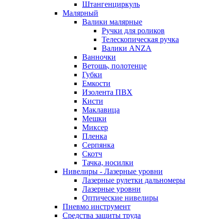
Штангенциркуль
Малярный
Валики малярные
Ручки для роликов
Телескопическая ручка
Валики ANZA
Ванночки
Ветошь, полотенце
Губки
Емкости
Изолента ПВХ
Кисти
Маклавица
Мешки
Миксер
Пленка
Серпянка
Скотч
Тачка, носилки
Нивелиры - Лазерные уровни
Лазерные рулетки дальномеры
Лазерные уровни
Оптические нивелиры
Пневмо инструмент
Средства защиты труда