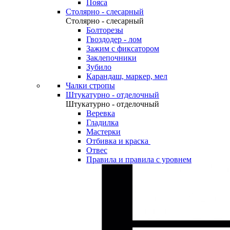
Пояса
Столярно - слесарный
Столярно - слесарный
Болторезы
Гвоздодер - лом
Зажим с фиксатором
Заклепочники
Зубило
Карандаш, маркер, мел
Чалки стропы
Штукатурно - отделочный
Штукатурно - отделочный
Веревка
Гладилка
Мастерки
Отбивка и краска
Отвес
Правила и правила с уровнем