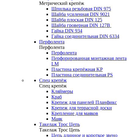
Метрический крепёж
Шпилька резьбовая DIN 975
Шайба усиленная DIN 9021
Шайба плоская DIN 125
Шайба гроверная DIN 127B
Гайка DIN 934
Гайка соединительная DIN 6334
Перфолента
Перфолента
Перфолента
Перфорированная монтажная лента
LM
Пластина крепёжная KP
Пластина соединительная PS
Спец крепёж
Спец крепёж
Кляймеры
Краб
Крепеж для панелей Планфикс
Крепеж для террасной доски
Крепление для маяков
Маяк
Такелаж Трос Цепь
Такелаж Трос Цепь
Цепь длинное и короткое звено