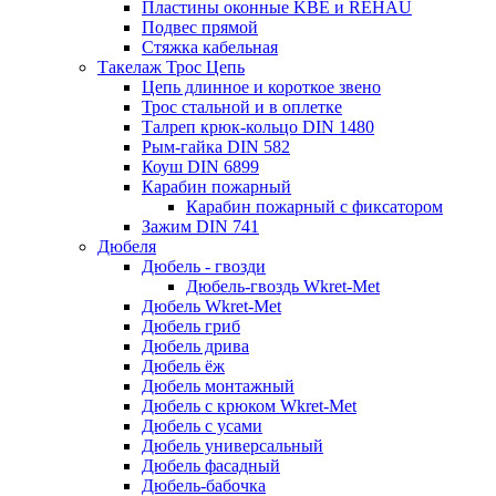
Пластины оконные KBE и REHAU
Подвес прямой
Стяжка кабельная
Такелаж Трос Цепь
Цепь длинное и короткое звено
Трос стальной и в оплетке
Талреп крюк-кольцо DIN 1480
Рым-гайка DIN 582
Коуш DIN 6899
Карабин пожарный
Карабин пожарный с фиксатором
Зажим DIN 741
Дюбеля
Дюбель - гвозди
Дюбель-гвоздь Wkret-Met
Дюбель Wkret-Met
Дюбель гриб
Дюбель дрива
Дюбель ёж
Дюбель монтажный
Дюбель с крюком Wkret-Met
Дюбель с усами
Дюбель универсальный
Дюбель фасадный
Дюбель-бабочка