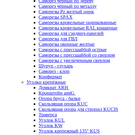
Саморез чёрный по дереву
Саморез чёрный по металлу
Саморезы Pz желтый цинк
Саморезы SPAX
Саморезы кровельные оцинкованные
Саморезы кровельные RAL крашеные
Саморезы для сэндвич-панелей
Саморезы для ГВЛ
Саморезы оконные желтые
Саморезы с прессшайбой острые
Саморезы с прессшайбой со сверлом
Саморезы с увеличенным сверлом
Шуруп - глухарь
Саморез - клоп
Конфирмат
Уголки крепёжные
Домкрат ARH
Кронштейн amiG
Опора бруса - балки
Скользящая опора KUC
Скользящая опора для стропил KUCIS
Траверса
Уголок KUL
Уголок KW
Уголок крепежный 135° KUS