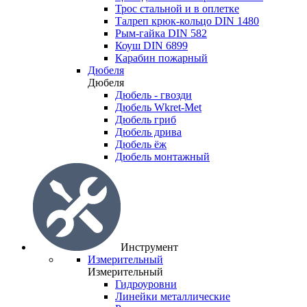
Трос стальной и в оплетке
Талреп крюк-кольцо DIN 1480
Рым-гайка DIN 582
Коуш DIN 6899
Карабин пожарный
Дюбеля
Дюбеля
Дюбель - гвозди
Дюбель Wkret-Met
Дюбель гриб
Дюбель дрива
Дюбель ёж
Дюбель монтажный
Инструмент
Измерительный
Измерительный
Гидроуровни
Линейки металлические