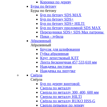
Коронки по дереву
Буры по бетону
Буры по бетону
Бур по бетону SDS MAX
Бур по бетону SDS+
Бур по бетону SDS+ HILTI
Бур по бетону проломной SDS MAX
Переходники SDS+ SDS Max патроны
Пики - зубила
Абразивный
Абразивный
Брусок для шлифования
Губка абразивная
Круг лепестковый КЛТ
Лента бесконечная 457,533,610 мм
Наждачка листовая
Наждачка на липучке
Свёрла
Свёрла
Бур по дереву винтовой
Сверла по металлу
Сверла по металлу 300, 400, 600 мм
Сверла по металлу HILTI
Свёрла по металлу RUKO HSS-G
Сверло перьевое по дереву