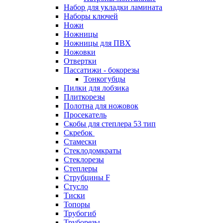
Набор для укладки ламината
Наборы ключей
Ножи
Ножницы
Ножницы для ПВХ
Ножовки
Отвертки
Пассатижи - бокорезы
Тонкогубцы
Пилки для лобзика
Плиткорезы
Полотна для ножовок
Просекатель
Скобы для степлера 53 тип
Скребок
Стамески
Стеклодомкраты
Стеклорезы
Степлеры
Струбцины F
Стусло
Тиски
Топоры
Трубогиб
Труборезы