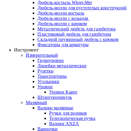
Дюбель-костыль Wkret-Met
Дюбель-молли для пустотелых конструкций
Дюбель-молли костыль
Дюбель-молли с кольцом
Дюбель-молли с крюком
Металлический дюбель для газобетона
Пластиковый дюбель для газобетона
Складной пружинный дюбель с крюком
Фиксаторы для арматуры
Инструмент
Измерительный
Гидроуровни
Линейки металлические
Рулетки
Транспортиры
Угольники
Уровни
Уровни Kapro
Штангенциркуль
Малярный
Валики малярные
Ручки для роликов
Телескопическая ручка
Валики ANZA
Ванночки