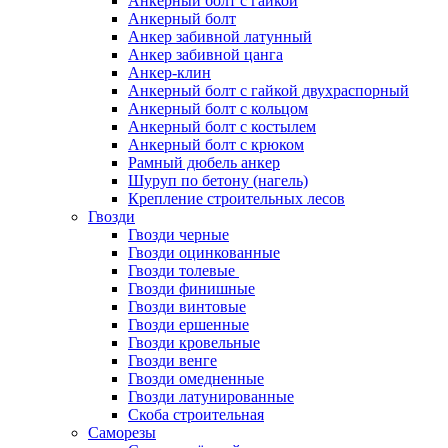
Анкерный болт с гайкой
Анкерный болт
Анкер забивной латунный
Анкер забивной цанга
Анкер-клин
Анкерный болт с гайкой двухраспорный
Анкерный болт с кольцом
Анкерный болт с костылем
Анкерный болт с крюком
Рамный дюбель анкер
Шуруп по бетону (нагель)
Крепление строительных лесов
Гвозди
Гвозди черные
Гвозди оцинкованные
Гвозди толевые
Гвозди финишные
Гвозди винтовые
Гвозди ершенные
Гвозди кровельные
Гвозди венге
Гвозди омедненные
Гвозди латунированные
Скоба строительная
Саморезы