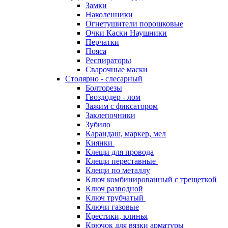
Замки
Наколенники
Огнетушители порошковые
Очки Каски Наушники
Перчатки
Пояса
Респираторы
Сварочные маски
Столярно - слесарный
Болторезы
Гвоздодер - лом
Зажим с фиксатором
Заклепочники
Зубило
Карандаш, маркер, мел
Киянки
Клещи для провода
Клещи переставные
Клещи по металлу
Ключ комбинированный с трещеткой
Ключ разводной
Ключ трубчатый
Ключи газовые
Крестики, клинья
Крючок для вязки арматуры