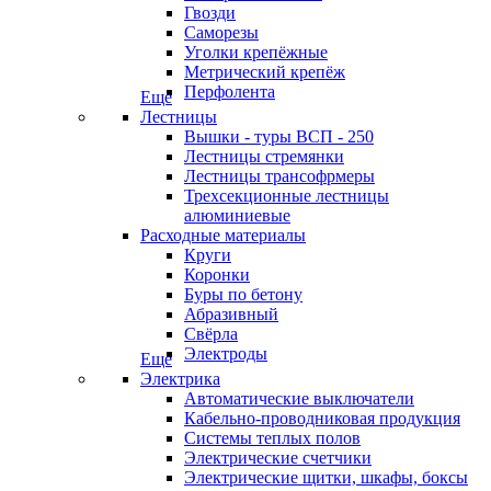
Гвозди
Саморезы
Уголки крепёжные
Метрический крепёж
Перфолента
Еще
Лестницы
Вышки - туры ВСП - 250
Лестницы стремянки
Лестницы трансофрмеры
Трехсекционные лестницы
алюминиевые
Расходные материалы
Круги
Коронки
Буры по бетону
Абразивный
Свёрла
Электроды
Еще
Электрика
Автоматические выключатели
Кабельно-проводниковая продукция
Системы теплых полов
Электрические счетчики
Электрические щитки, шкафы, боксы