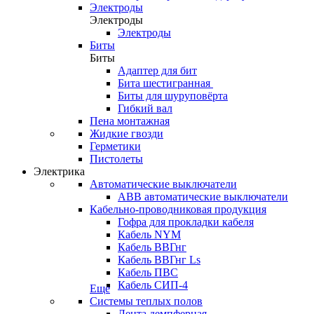
Электроды
Электроды
Электроды
Биты
Биты
Адаптер для бит
Бита шестигранная
Биты для шуруповёрта
Гибкий вал
Пена монтажная
Жидкие гвозди
Герметики
Пистолеты
Электрика
Автоматические выключатели
ABB автоматические выключатели
Кабельно-проводниковая продукция
Гофра для прокладки кабеля
Кабель NYM
Кабель ВВГнг
Кабель ВВГнг Ls
Кабель ПВС
Кабель СИП-4
Еще
Системы теплых полов
Лента демпферная