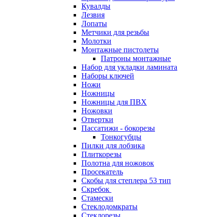
Кувалды
Лезвия
Лопаты
Метчики для резьбы
Молотки
Монтажные пистолеты
Патроны монтажные
Набор для укладки ламината
Наборы ключей
Ножи
Ножницы
Ножницы для ПВХ
Ножовки
Отвертки
Пассатижи - бокорезы
Тонкогубцы
Пилки для лобзика
Плиткорезы
Полотна для ножовок
Просекатель
Скобы для степлера 53 тип
Скребок
Стамески
Стеклодомкраты
Стеклорезы