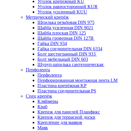
Уголок крепежный KU
Уголок равносторонний KUR
Уголок усиленный KUU
Метрический крепёж
Шпилька резьбовая DIN 975
Шайба усиленная DIN 9021
Шайба плоская DIN 125
Шайба гроверная DIN 127B
Гайка DIN 934
Гайка соединительная DIN 6334
Болт шестигранный DIN 933
Болт мебельный DIN 603
Шуруп-шпилька сантехническая
Перфолента
Перфолента
Перфорированная монтажная лента LM
Пластина крепёжная KP
Пластина соединительная PS
Спец крепёж
Кляймеры
Краб
Крепеж для панелей Планфикс
Крепеж для террасной доски
Крепление для маяков
Маяк