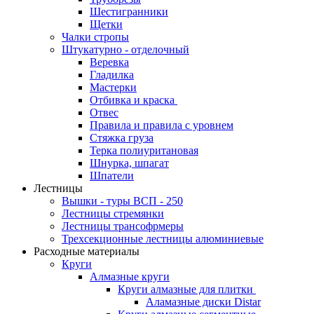
Шестигранники
Щетки
Чалки стропы
Штукатурно - отделочный
Веревка
Гладилка
Мастерки
Отбивка и краска
Отвес
Правила и правила с уровнем
Стяжка груза
Терка полиуритановая
Шнурка, шпагат
Шпатели
Лестницы
Вышки - туры ВСП - 250
Лестницы стремянки
Лестницы трансофрмеры
Трехсекционные лестницы алюминиевые
Расходные материалы
Круги
Алмазные круги
Круги алмазные для плитки
Аламазные диски Distar