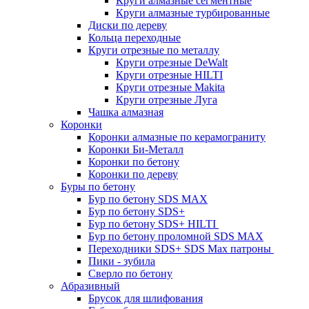
Круги алмазные сегментные
Круги алмазные турбированные
Диски по дереву
Кольца переходные
Круги отрезные по металлу
Круги отрезные DeWalt
Круги отрезные HILTI
Круги отрезные Makita
Круги отрезные Луга
Чашка алмазная
Коронки
Коронки алмазные по керамограниту
Коронки Би-Металл
Коронки по бетону
Коронки по дереву
Буры по бетону
Бур по бетону SDS MAX
Бур по бетону SDS+
Бур по бетону SDS+ HILTI
Бур по бетону проломной SDS MAX
Переходники SDS+ SDS Max патроны
Пики - зубила
Сверло по бетону
Абразивный
Брусок для шлифования