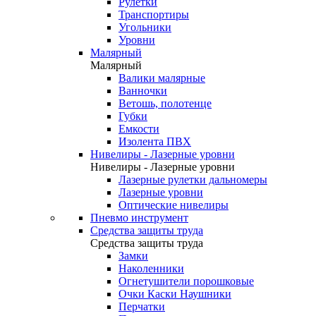
Рулетки
Транспортиры
Угольники
Уровни
Малярный
Малярный
Валики малярные
Ванночки
Ветошь, полотенце
Губки
Емкости
Изолента ПВХ
Нивелиры - Лазерные уровни
Нивелиры - Лазерные уровни
Лазерные рулетки дальномеры
Лазерные уровни
Оптические нивелиры
Пневмо инструмент
Средства защиты труда
Средства защиты труда
Замки
Наколенники
Огнетушители порошковые
Очки Каски Наушники
Перчатки