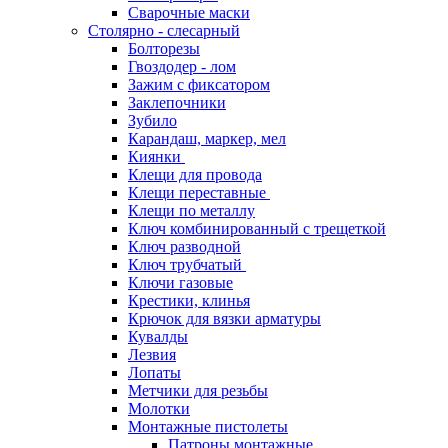
Сварочные маски
Столярно - слесарный
Болторезы
Гвоздодер - лом
Зажим с фиксатором
Заклепочники
Зубило
Карандаш, маркер, мел
Киянки
Клещи для провода
Клещи переставные
Клещи по металлу
Ключ комбинированный с трещеткой
Ключ разводной
Ключ трубчатый
Ключи газовые
Крестики, клинья
Крючок для вязки арматуры
Кувалды
Лезвия
Лопаты
Метчики для резьбы
Молотки
Монтажные пистолеты
Патроны монтажные