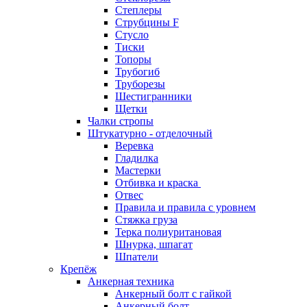
Степлеры
Струбцины F
Стусло
Тиски
Топоры
Трубогиб
Труборезы
Шестигранники
Щетки
Чалки стропы
Штукатурно - отделочный
Веревка
Гладилка
Мастерки
Отбивка и краска
Отвес
Правила и правила с уровнем
Стяжка груза
Терка полиуритановая
Шнурка, шпагат
Шпатели
Крепёж
Анкерная техника
Анкерный болт с гайкой
Анкерный болт