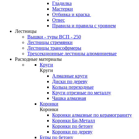
Гладилка
Мастерки
Отбивка и краска
Отвес
Правила и правила с уровнем
Лестницы
Вышки - туры ВСП - 250
Лестницы стремянки
Лестницы трансофрмеры
Трехсекционные лестницы алюминиевые
Расходные материалы
Круги
Круги
Алмазные круги
Диски по дереву
Кольца переходные
Круги отрезные по металлу
Чашка алмазная
Коронки
Коронки
Коронки алмазные по керамограниту
Коронки Би-Металл
Коронки по бетону
Коронки по дереву
Буры по бетону