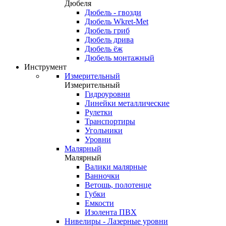
Дюбеля
Дюбель - гвозди
Дюбель Wkret-Met
Дюбель гриб
Дюбель дрива
Дюбель ёж
Дюбель монтажный
Инструмент
Измерительный
Измерительный
Гидроуровни
Линейки металлические
Рулетки
Транспортиры
Угольники
Уровни
Малярный
Малярный
Валики малярные
Ванночки
Ветошь, полотенце
Губки
Емкости
Изолента ПВХ
Нивелиры - Лазерные уровни