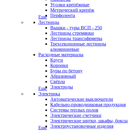
Уголки крепёжные
Метрический крепёж
Перфолента
Еще
Лестницы
Вышки - туры ВСП - 250
Лестницы стремянки
Лестницы трансофрмеры
Трехсекционные лестницы
алюминиевые
Расходные материалы
Круги
Коронки
Буры по бетону
Абразивный
Свёрла
Электроды
Еще
Электрика
Автоматические выключатели
Кабельно-проводниковая продукция
Системы теплых полов
Электрические счетчики
Электрические щитки, шкафы, боксы
Электроустановочные изделия
Еще