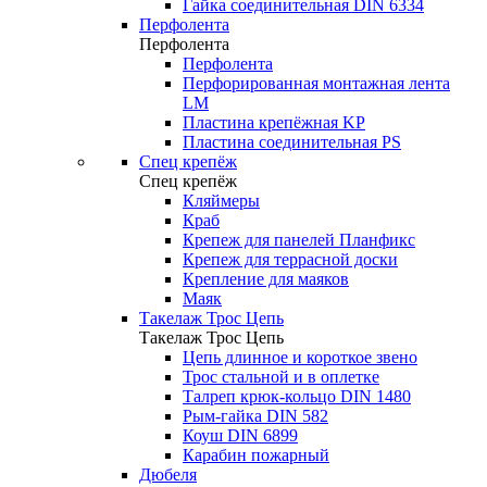
Гайка соединительная DIN 6334
Перфолента
Перфолента
Перфолента
Перфорированная монтажная лента
LM
Пластина крепёжная KP
Пластина соединительная PS
Спец крепёж
Спец крепёж
Кляймеры
Краб
Крепеж для панелей Планфикс
Крепеж для террасной доски
Крепление для маяков
Маяк
Такелаж Трос Цепь
Такелаж Трос Цепь
Цепь длинное и короткое звено
Трос стальной и в оплетке
Талреп крюк-кольцо DIN 1480
Рым-гайка DIN 582
Коуш DIN 6899
Карабин пожарный
Дюбеля