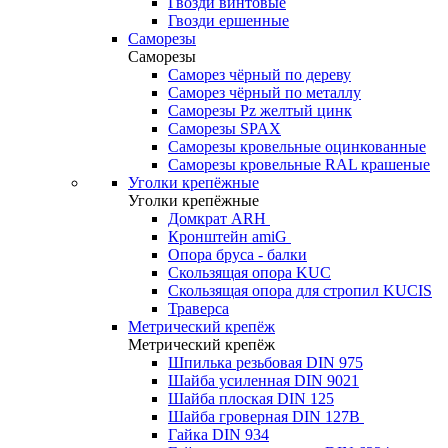
Гвозди винтовые
Гвозди ершенные
Саморезы
Саморезы
Саморез чёрный по дереву
Саморез чёрный по металлу
Саморезы Pz желтый цинк
Саморезы SPAX
Саморезы кровельные оцинкованные
Саморезы кровельные RAL крашеные
Уголки крепёжные
Уголки крепёжные
Домкрат ARH
Кронштейн amiG
Опора бруса - балки
Скользящая опора KUC
Скользящая опора для стропил KUCIS
Траверса
Метрический крепёж
Метрический крепёж
Шпилька резьбовая DIN 975
Шайба усиленная DIN 9021
Шайба плоская DIN 125
Шайба гроверная DIN 127B
Гайка DIN 934