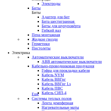
Электроды
Биты
Биты
Адаптер для бит
Бита шестигранная
Биты для шуруповёрта
Гибкий вал
Пена монтажная
Жидкие гвозди
Герметики
Пистолеты
Электрика
Автоматические выключатели
ABB автоматические выключатели
Кабельно-проводниковая продукция
Гофра для прокладки кабеля
Кабель NYM
Кабель ВВГнг
Кабель ВВГнг Ls
Кабель ПВС
Кабель СИП-4
Еще
Системы теплых полов
Лента демпферная
Нагревательные маты