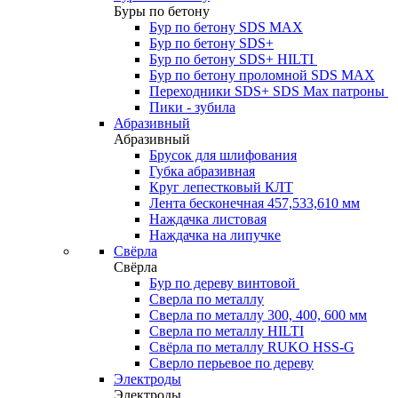
Буры по бетону
Бур по бетону SDS MAX
Бур по бетону SDS+
Бур по бетону SDS+ HILTI
Бур по бетону проломной SDS MAX
Переходники SDS+ SDS Max патроны
Пики - зубила
Абразивный
Абразивный
Брусок для шлифования
Губка абразивная
Круг лепестковый КЛТ
Лента бесконечная 457,533,610 мм
Наждачка листовая
Наждачка на липучке
Свёрла
Свёрла
Бур по дереву винтовой
Сверла по металлу
Сверла по металлу 300, 400, 600 мм
Сверла по металлу HILTI
Свёрла по металлу RUKO HSS-G
Сверло перьевое по дереву
Электроды
Электроды