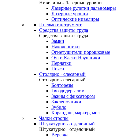
Нивелиры - Лазерные уровни
Лазерные рулетки дальномеры
Лазерные уровни
Оптические нивелиры
Пневмо инструмент
Средства защиты труда
Средства защиты труда
Замки
Наколенники
Огнетушители порошковые
Очки Каски Наушники
Перчатки
Пояса
Столярно - слесарный
Столярно - слесарный
Болторезы
Гвоздодер - лом
Зажим с фиксатором
Заклепочники
Зубило
Карандаш, маркер, мел
Чалки стропы
Штукатурно - отделочный
Штукатурно - отделочный
Веревка