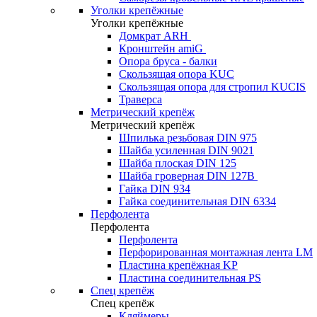
Уголки крепёжные
Уголки крепёжные
Домкрат ARH
Кронштейн amiG
Опора бруса - балки
Скользящая опора KUC
Скользящая опора для стропил KUCIS
Траверса
Метрический крепёж
Метрический крепёж
Шпилька резьбовая DIN 975
Шайба усиленная DIN 9021
Шайба плоская DIN 125
Шайба гроверная DIN 127B
Гайка DIN 934
Гайка соединительная DIN 6334
Перфолента
Перфолента
Перфолента
Перфорированная монтажная лента LM
Пластина крепёжная KP
Пластина соединительная PS
Спец крепёж
Спец крепёж
Кляймеры