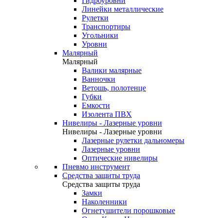
Гидроуровни
Линейки металлические
Рулетки
Транспортиры
Угольники
Уровни
Малярный
Малярный
Валики малярные
Ванночки
Ветошь, полотенце
Губки
Емкости
Изолента ПВХ
Нивелиры - Лазерные уровни
Нивелиры - Лазерные уровни
Лазерные рулетки дальномеры
Лазерные уровни
Оптические нивелиры
Пневмо инструмент
Средства защиты труда
Средства защиты труда
Замки
Наколенники
Огнетушители порошковые