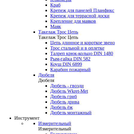
Краб
Крепеж для панелей Планфикс
Крепеж для террасной доски
Крепление для маяков
Маяк
Такелаж Трос Цепь
Такелаж Трос Цепь
Цепь длинное и короткое звено
Трос стальной и в оплетке
Талреп крюк-кольцо DIN 1480
Рым-гайка DIN 582
Коуш DIN 6899
Карабин пожарный
Дюбеля
Дюбеля
Дюбель - гвозди
Дюбель Wkret-Met
Дюбель гриб
Дюбель дрива
Дюбель ёж
Дюбель монтажный
Инструмент
Измерительный
Измерительный