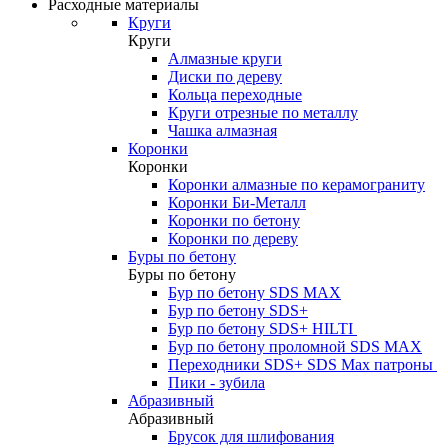
Расходные материалы
Круги
Круги
Алмазные круги
Диски по дереву
Кольца переходные
Круги отрезные по металлу
Чашка алмазная
Коронки
Коронки
Коронки алмазные по керамограниту
Коронки Би-Металл
Коронки по бетону
Коронки по дереву
Буры по бетону
Буры по бетону
Бур по бетону SDS MAX
Бур по бетону SDS+
Бур по бетону SDS+ HILTI
Бур по бетону проломной SDS MAX
Переходники SDS+ SDS Max патроны
Пики - зубила
Абразивный
Абразивный
Брусок для шлифования