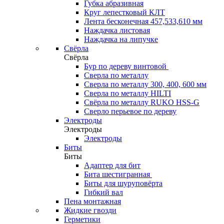
Губка абразивная
Круг лепестковый КЛТ
Лента бесконечная 457,533,610 мм
Наждачка листовая
Наждачка на липучке
Свёрла
Свёрла
Бур по дереву винтовой
Сверла по металлу
Сверла по металлу 300, 400, 600 мм
Сверла по металлу HILTI
Свёрла по металлу RUKO HSS-G
Сверло перьевое по дереву
Электроды
Электроды
Электроды
Биты
Биты
Адаптер для бит
Бита шестигранная
Биты для шуруповёрта
Гибкий вал
Пена монтажная
Жидкие гвозди
Герметики