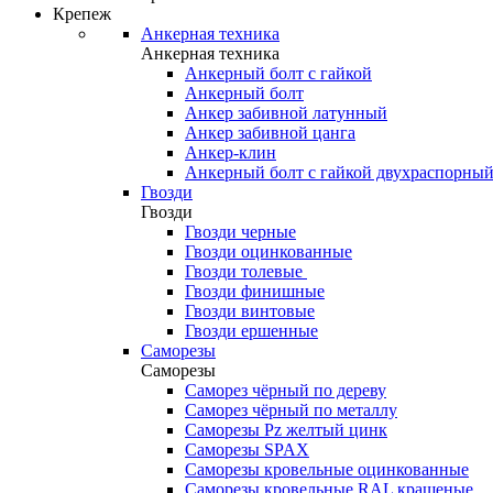
Крепеж
Анкерная техника
Анкерная техника
Анкерный болт с гайкой
Анкерный болт
Анкер забивной латунный
Анкер забивной цанга
Анкер-клин
Анкерный болт с гайкой двухраспорны
Гвозди
Гвозди
Гвозди черные
Гвозди оцинкованные
Гвозди толевые
Гвозди финишные
Гвозди винтовые
Гвозди ершенные
Саморезы
Саморезы
Саморез чёрный по дереву
Саморез чёрный по металлу
Саморезы Pz желтый цинк
Саморезы SPAX
Саморезы кровельные оцинкованные
Саморезы кровельные RAL крашеные