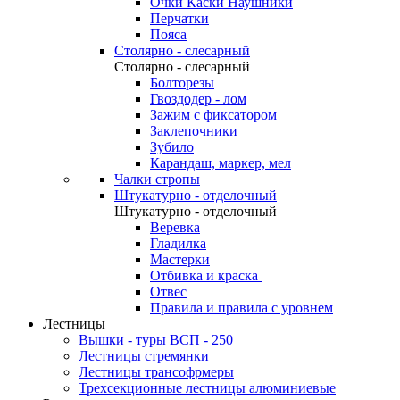
Очки Каски Наушники
Перчатки
Пояса
Столярно - слесарный
Столярно - слесарный
Болторезы
Гвоздодер - лом
Зажим с фиксатором
Заклепочники
Зубило
Карандаш, маркер, мел
Чалки стропы
Штукатурно - отделочный
Штукатурно - отделочный
Веревка
Гладилка
Мастерки
Отбивка и краска
Отвес
Правила и правила с уровнем
Лестницы
Вышки - туры ВСП - 250
Лестницы стремянки
Лестницы трансофрмеры
Трехсекционные лестницы алюминиевые