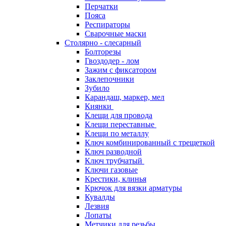
Перчатки
Пояса
Респираторы
Сварочные маски
Столярно - слесарный
Болторезы
Гвоздодер - лом
Зажим с фиксатором
Заклепочники
Зубило
Карандаш, маркер, мел
Киянки
Клещи для провода
Клещи переставные
Клещи по металлу
Ключ комбинированный с трещеткой
Ключ разводной
Ключ трубчатый
Ключи газовые
Крестики, клинья
Крючок для вязки арматуры
Кувалды
Лезвия
Лопаты
Метчики для резьбы