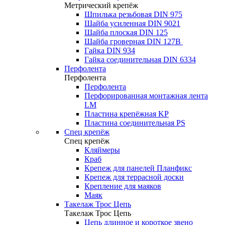
Метрический крепёж
Шпилька резьбовая DIN 975
Шайба усиленная DIN 9021
Шайба плоская DIN 125
Шайба гроверная DIN 127B
Гайка DIN 934
Гайка соединительная DIN 6334
Перфолента
Перфолента
Перфолента
Перфорированная монтажная лента
LM
Пластина крепёжная KP
Пластина соединительная PS
Спец крепёж
Спец крепёж
Кляймеры
Краб
Крепеж для панелей Планфикс
Крепеж для террасной доски
Крепление для маяков
Маяк
Такелаж Трос Цепь
Такелаж Трос Цепь
Цепь длинное и короткое звено