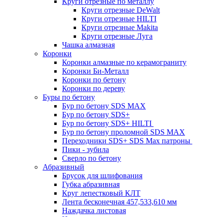
Круги отрезные по металлу
Круги отрезные DeWalt
Круги отрезные HILTI
Круги отрезные Makita
Круги отрезные Луга
Чашка алмазная
Коронки
Коронки алмазные по керамограниту
Коронки Би-Металл
Коронки по бетону
Коронки по дереву
Буры по бетону
Бур по бетону SDS MAX
Бур по бетону SDS+
Бур по бетону SDS+ HILTI
Бур по бетону проломной SDS MAX
Переходники SDS+ SDS Max патроны
Пики - зубила
Сверло по бетону
Абразивный
Брусок для шлифования
Губка абразивная
Круг лепестковый КЛТ
Лента бесконечная 457,533,610 мм
Наждачка листовая