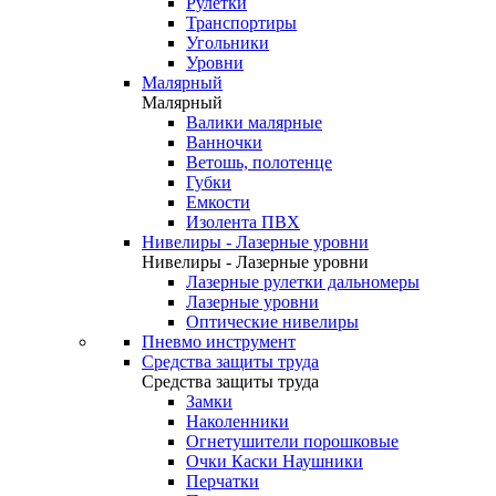
Рулетки
Транспортиры
Угольники
Уровни
Малярный
Малярный
Валики малярные
Ванночки
Ветошь, полотенце
Губки
Емкости
Изолента ПВХ
Нивелиры - Лазерные уровни
Нивелиры - Лазерные уровни
Лазерные рулетки дальномеры
Лазерные уровни
Оптические нивелиры
Пневмо инструмент
Средства защиты труда
Средства защиты труда
Замки
Наколенники
Огнетушители порошковые
Очки Каски Наушники
Перчатки