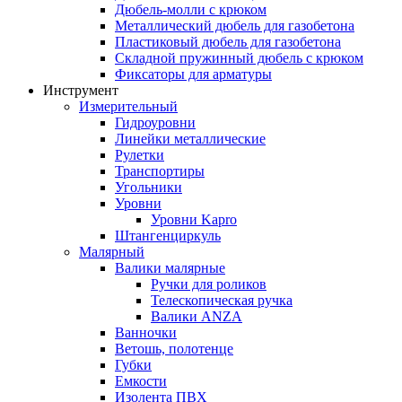
Дюбель-молли с крюком
Металлический дюбель для газобетона
Пластиковый дюбель для газобетона
Складной пружинный дюбель с крюком
Фиксаторы для арматуры
Инструмент
Измерительный
Гидроуровни
Линейки металлические
Рулетки
Транспортиры
Угольники
Уровни
Уровни Kapro
Штангенциркуль
Малярный
Валики малярные
Ручки для роликов
Телескопическая ручка
Валики ANZA
Ванночки
Ветошь, полотенце
Губки
Емкости
Изолента ПВХ