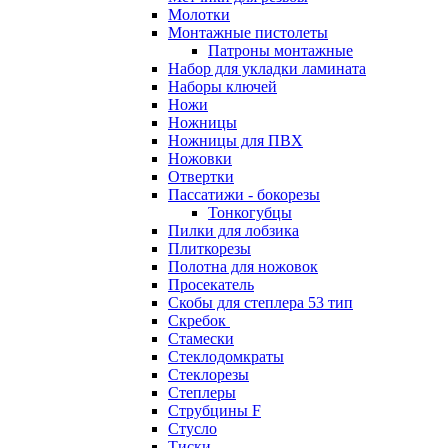
Молотки
Монтажные пистолеты
Патроны монтажные
Набор для укладки ламината
Наборы ключей
Ножи
Ножницы
Ножницы для ПВХ
Ножовки
Отвертки
Пассатижи - бокорезы
Тонкогубцы
Пилки для лобзика
Плиткорезы
Полотна для ножовок
Просекатель
Скобы для степлера 53 тип
Скребок
Стамески
Стеклодомкраты
Стеклорезы
Степлеры
Струбцины F
Стусло
Тиски