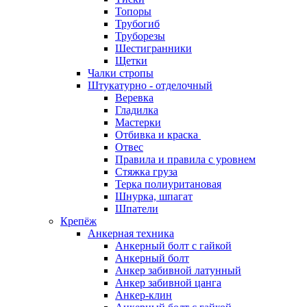
Топоры
Трубогиб
Труборезы
Шестигранники
Щетки
Чалки стропы
Штукатурно - отделочный
Веревка
Гладилка
Мастерки
Отбивка и краска
Отвес
Правила и правила с уровнем
Стяжка груза
Терка полиуритановая
Шнурка, шпагат
Шпатели
Крепёж
Анкерная техника
Анкерный болт с гайкой
Анкерный болт
Анкер забивной латунный
Анкер забивной цанга
Анкер-клин