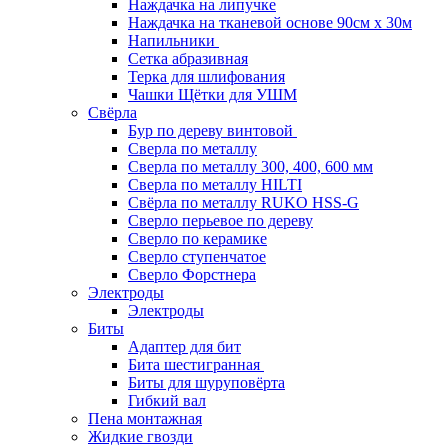
Наждачка на липучке
Наждачка на тканевой основе 90см х 30м
Напильники
Сетка абразивная
Терка для шлифования
Чашки Щётки для УШМ
Свёрла
Бур по дереву винтовой
Сверла по металлу
Сверла по металлу 300, 400, 600 мм
Сверла по металлу HILTI
Свёрла по металлу RUKO HSS-G
Сверло перьевое по дереву
Сверло по керамике
Сверло ступенчатое
Сверло Форстнера
Электроды
Электроды
Биты
Адаптер для бит
Бита шестигранная
Биты для шуруповёрта
Гибкий вал
Пена монтажная
Жидкие гвозди