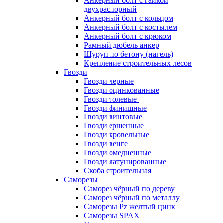
Анкерный болт с гайкой
двухраспорный
Анкерный болт с кольцом
Анкерный болт с костылем
Анкерный болт с крюком
Рамный дюбель анкер
Шуруп по бетону (нагель)
Крепление строительных лесов
Гвозди
Гвозди черные
Гвозди оцинкованные
Гвозди толевые
Гвозди финишные
Гвозди винтовые
Гвозди ершенные
Гвозди кровельные
Гвозди венге
Гвозди омедненные
Гвозди латунированные
Скоба строительная
Саморезы
Саморез чёрный по дереву
Саморез чёрный по металлу
Саморезы Pz желтый цинк
Саморезы SPAX