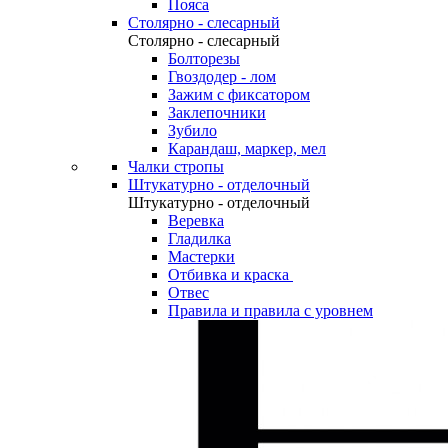
Пояса
Столярно - слесарный
Столярно - слесарный
Болторезы
Гвоздодер - лом
Зажим с фиксатором
Заклепочники
Зубило
Карандаш, маркер, мел
Чалки стропы
Штукатурно - отделочный
Штукатурно - отделочный
Веревка
Гладилка
Мастерки
Отбивка и краска
Отвес
Правила и правила с уровнем