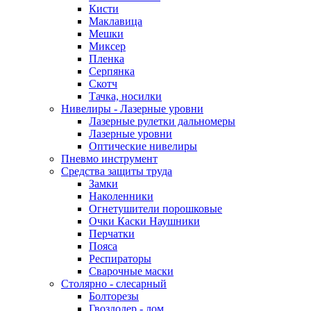
Кисти
Маклавица
Мешки
Миксер
Пленка
Серпянка
Скотч
Тачка, носилки
Нивелиры - Лазерные уровни
Лазерные рулетки дальномеры
Лазерные уровни
Оптические нивелиры
Пневмо инструмент
Средства защиты труда
Замки
Наколенники
Огнетушители порошковые
Очки Каски Наушники
Перчатки
Пояса
Респираторы
Сварочные маски
Столярно - слесарный
Болторезы
Гвоздодер - лом