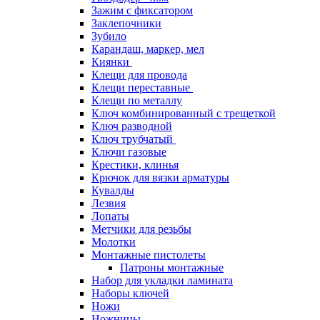
Зажим с фиксатором
Заклепочники
Зубило
Карандаш, маркер, мел
Киянки
Клещи для провода
Клещи переставные
Клещи по металлу
Ключ комбинированный с трещеткой
Ключ разводной
Ключ трубчатый
Ключи газовые
Крестики, клинья
Крючок для вязки арматуры
Кувалды
Лезвия
Лопаты
Метчики для резьбы
Молотки
Монтажные пистолеты
Патроны монтажные
Набор для укладки ламината
Наборы ключей
Ножи
Ножницы