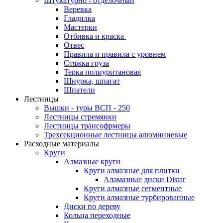
Штукатурно - отделочный
Веревка
Гладилка
Мастерки
Отбивка и краска
Отвес
Правила и правила с уровнем
Стяжка груза
Терка полиуритановая
Шнурка, шпагат
Шпатели
Лестницы
Вышки - туры ВСП - 250
Лестницы стремянки
Лестницы трансофрмеры
Трехсекционные лестницы алюминиевые
Расходные материалы
Круги
Алмазные круги
Круги алмазные для плитки
Аламазные диски Distar
Круги алмазные сегментные
Круги алмазные турбированные
Диски по дереву
Кольца переходные