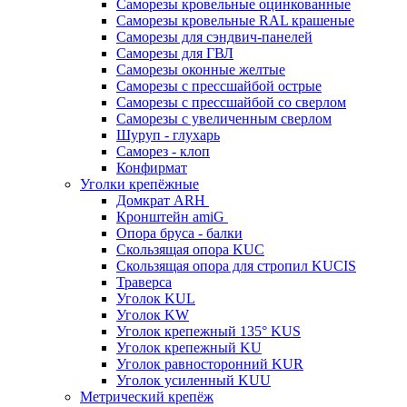
Саморезы кровельные оцинкованные
Саморезы кровельные RAL крашеные
Саморезы для сэндвич-панелей
Саморезы для ГВЛ
Саморезы оконные желтые
Саморезы с прессшайбой острые
Саморезы с прессшайбой со сверлом
Саморезы с увеличенным сверлом
Шуруп - глухарь
Саморез - клоп
Конфирмат
Уголки крепёжные
Домкрат ARH
Кронштейн amiG
Опора бруса - балки
Скользящая опора KUC
Скользящая опора для стропил KUCIS
Траверса
Уголок KUL
Уголок KW
Уголок крепежный 135° KUS
Уголок крепежный KU
Уголок равносторонний KUR
Уголок усиленный KUU
Метрический крепёж