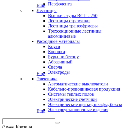
Перфолента
Еще
Лестницы
Вышки - туры ВСП - 250
Лестницы стремянки
Лестницы трансофрмеры
Трехсекционные лестницы
алюминиевые
Расходные материалы
Круги
Коронки
Буры по бетону
Абразивный
Свёрла
Электроды
Еще
Электрика
Автоматические выключатели
Кабельно-проводниковая продукция
Системы теплых полов
Электрические счетчики
Электрические щитки, шкафы, боксы
Электроустановочные изделия
Еще
0
Корзина
Ваша