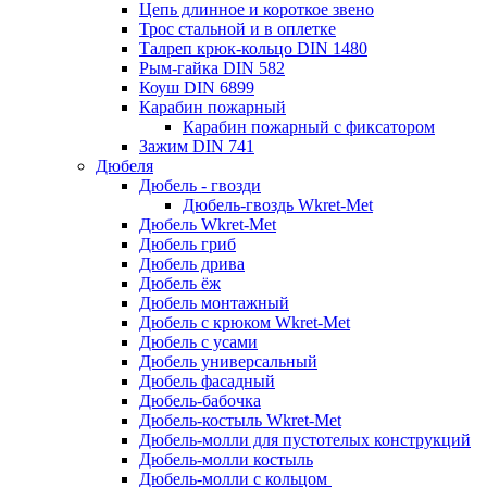
Цепь длинное и короткое звено
Трос стальной и в оплетке
Талреп крюк-кольцо DIN 1480
Рым-гайка DIN 582
Коуш DIN 6899
Карабин пожарный
Карабин пожарный с фиксатором
Зажим DIN 741
Дюбеля
Дюбель - гвозди
Дюбель-гвоздь Wkret-Met
Дюбель Wkret-Met
Дюбель гриб
Дюбель дрива
Дюбель ёж
Дюбель монтажный
Дюбель с крюком Wkret-Met
Дюбель с усами
Дюбель универсальный
Дюбель фасадный
Дюбель-бабочка
Дюбель-костыль Wkret-Met
Дюбель-молли для пустотелых конструкций
Дюбель-молли костыль
Дюбель-молли с кольцом