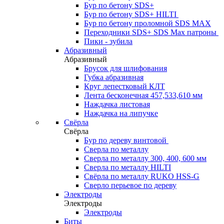
Бур по бетону SDS+
Бур по бетону SDS+ HILTI
Бур по бетону проломной SDS MAX
Переходники SDS+ SDS Max патроны
Пики - зубила
Абразивный
Абразивный
Брусок для шлифования
Губка абразивная
Круг лепестковый КЛТ
Лента бесконечная 457,533,610 мм
Наждачка листовая
Наждачка на липучке
Свёрла
Свёрла
Бур по дереву винтовой
Сверла по металлу
Сверла по металлу 300, 400, 600 мм
Сверла по металлу HILTI
Свёрла по металлу RUKO HSS-G
Сверло перьевое по дереву
Электроды
Электроды
Электроды
Биты