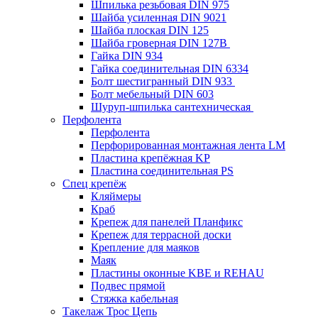
Шпилька резьбовая DIN 975
Шайба усиленная DIN 9021
Шайба плоская DIN 125
Шайба гроверная DIN 127B
Гайка DIN 934
Гайка соединительная DIN 6334
Болт шестигранный DIN 933
Болт мебельный DIN 603
Шуруп-шпилька сантехническая
Перфолента
Перфолента
Перфорированная монтажная лента LM
Пластина крепёжная KP
Пластина соединительная PS
Спец крепёж
Кляймеры
Краб
Крепеж для панелей Планфикс
Крепеж для террасной доски
Крепление для маяков
Маяк
Пластины оконные KBE и REHAU
Подвес прямой
Стяжка кабельная
Такелаж Трос Цепь