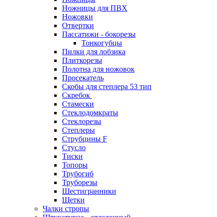
Ножницы для ПВХ
Ножовки
Отвертки
Пассатижи - бокорезы
Тонкогубцы
Пилки для лобзика
Плиткорезы
Полотна для ножовок
Просекатель
Скобы для степлера 53 тип
Скребок
Стамески
Стеклодомкраты
Стеклорезы
Степлеры
Струбцины F
Стусло
Тиски
Топоры
Трубогиб
Труборезы
Шестигранники
Щетки
Чалки стропы