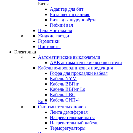
Биты
Адаптер для бит
Бита шестигранная
Биты для шуруповёрта
Гибкий вал
Пена монтажная
Жидкие гвозди
Герметики
Пистолеты
Электрика
Автоматические выключатели
ABB автоматические выключатели
Кабельно-проводниковая продукция
Гофра для прокладки кабеля
Кабель NYM
Кабель ВВГнг
Кабель ВВГнг Ls
Кабель ПВС
Кабель СИП-4
Еще
Системы теплых полов
Лента демпферная
Нагревательные маты
Нагревательный кабель
Терморегуляторы