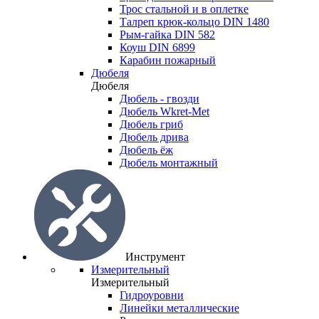
Трос стальной и в оплетке
Талреп крюк-кольцо DIN 1480
Рым-гайка DIN 582
Коуш DIN 6899
Карабин пожарный
Дюбеля
Дюбеля
Дюбель - гвозди
Дюбель Wkret-Met
Дюбель гриб
Дюбель дрива
Дюбель ёж
Дюбель монтажный
Инструмент
Измерительный
Измерительный
Гидроуровни
Линейки металлические