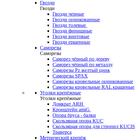
Гвозди
Гвозди
Гвозди черные
Гвозди оцинкованные
Гвозди толевые
Гвозди финишные
Гвозди винтовые
Гвозди ершенные
Саморезы
Саморезы
Саморез чёрный по дереву
Саморез чёрный по металлу
Саморезы Pz желтый цинк
Саморезы SPAX
Саморезы кровельные оцинкованные
Саморезы кровельные RAL крашеные
Уголки крепёжные
Уголки крепёжные
Домкрат ARH
Кронштейн amiG
Опора бруса - балки
Скользящая опора KUC
Скользящая опора для стропил KUCIS
Траверса
Метрический крепёж