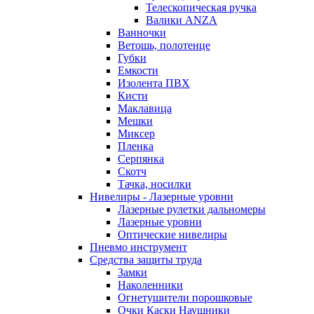
Телескопическая ручка
Валики ANZA
Ванночки
Ветошь, полотенце
Губки
Емкости
Изолента ПВХ
Кисти
Маклавица
Мешки
Миксер
Пленка
Серпянка
Скотч
Тачка, носилки
Нивелиры - Лазерные уровни
Лазерные рулетки дальномеры
Лазерные уровни
Оптические нивелиры
Пневмо инструмент
Средства защиты труда
Замки
Наколенники
Огнетушители порошковые
Очки Каски Наушники