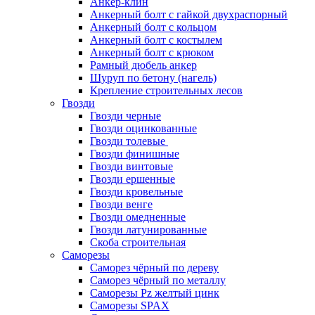
Анкер-клин
Анкерный болт с гайкой двухраспорный
Анкерный болт с кольцом
Анкерный болт с костылем
Анкерный болт с крюком
Рамный дюбель анкер
Шуруп по бетону (нагель)
Крепление строительных лесов
Гвозди
Гвозди черные
Гвозди оцинкованные
Гвозди толевые
Гвозди финишные
Гвозди винтовые
Гвозди ершенные
Гвозди кровельные
Гвозди венге
Гвозди омедненные
Гвозди латунированные
Скоба строительная
Саморезы
Саморез чёрный по дереву
Саморез чёрный по металлу
Саморезы Pz желтый цинк
Саморезы SPAX