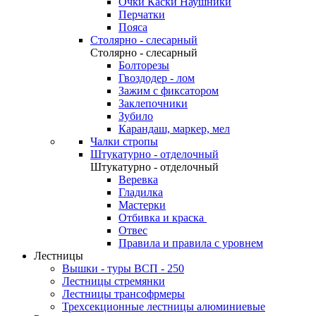
Очки Каски Наушники
Перчатки
Пояса
Столярно - слесарный
Столярно - слесарный
Болторезы
Гвоздодер - лом
Зажим с фиксатором
Заклепочники
Зубило
Карандаш, маркер, мел
Чалки стропы
Штукатурно - отделочный
Штукатурно - отделочный
Веревка
Гладилка
Мастерки
Отбивка и краска
Отвес
Правила и правила с уровнем
Лестницы
Вышки - туры ВСП - 250
Лестницы стремянки
Лестницы трансофрмеры
Трехсекционные лестницы алюминиевые