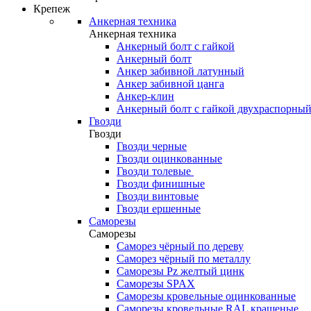
Крепеж
Анкерная техника
Анкерная техника
Анкерный болт с гайкой
Анкерный болт
Анкер забивной латунный
Анкер забивной цанга
Анкер-клин
Анкерный болт с гайкой двухраспорны
Гвозди
Гвозди
Гвозди черные
Гвозди оцинкованные
Гвозди толевые
Гвозди финишные
Гвозди винтовые
Гвозди ершенные
Саморезы
Саморезы
Саморез чёрный по дереву
Саморез чёрный по металлу
Саморезы Pz желтый цинк
Саморезы SPAX
Саморезы кровельные оцинкованные
Саморезы кровельные RAL крашеные