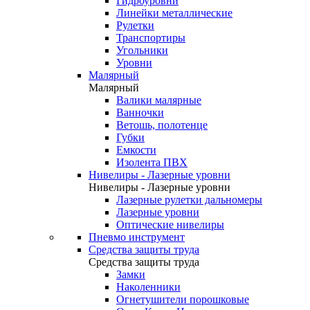
Гидроуровни
Линейки металлические
Рулетки
Транспортиры
Угольники
Уровни
Малярный
Малярный
Валики малярные
Ванночки
Ветошь, полотенце
Губки
Емкости
Изолента ПВХ
Нивелиры - Лазерные уровни
Нивелиры - Лазерные уровни
Лазерные рулетки дальномеры
Лазерные уровни
Оптические нивелиры
Пневмо инструмент
Средства защиты труда
Средства защиты труда
Замки
Наколенники
Огнетушители порошковые