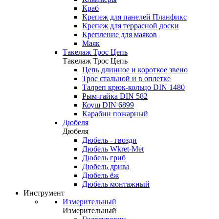
Краб
Крепеж для панелей Планфикс
Крепеж для террасной доски
Крепление для маяков
Маяк
Такелаж Трос Цепь
Такелаж Трос Цепь
Цепь длинное и короткое звено
Трос стальной и в оплетке
Талреп крюк-кольцо DIN 1480
Рым-гайка DIN 582
Коуш DIN 6899
Карабин пожарный
Дюбеля
Дюбеля
Дюбель - гвозди
Дюбель Wkret-Met
Дюбель гриб
Дюбель дрива
Дюбель ёж
Дюбель монтажный
Инструмент
Измерительный
Измерительный