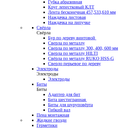
Губка абразивная
Круг лепестковый КЛТ
Лента бесконечная 457,533,610 мм
Наждачка листовая
Наждачка на липучке
Свёрла
Свёрла
Бур по дереву винтовой
Сверла по металлу
Сверла по металлу 300, 400, 600 мм
Сверла по металлу HILTI
Свёрла по металлу RUKO HSS-G
Сверло перьевое по дереву
Электроды
Электроды
Электроды
Биты
Биты
Адаптер для бит
Бита шестигранная
Биты для шуруповёрта
Гибкий вал
Пена монтажная
Жидкие гвозди
Герметики