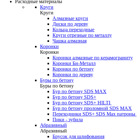
Расходные материалы
Круги
Круги
Алмазные круги
Диски по дереву
Кольца переходные
Круги отрезные по металлу
Чашка алмазная
Коронки
Коронки
Коронки алмазные по керамограниту
Коронки Би-Металл
Коронки по бетону
Коронки по дереву
Буры по бетону
Буры по бетону
Бур по бетону SDS MAX
Бур по бетону SDS+
Бур по бетону SDS+ HILTI
Бур по бетону проломной SDS MAX
Переходники SDS+ SDS Max патроны
Пики - зубила
Абразивный
Абразивный
Брусок для шлифования