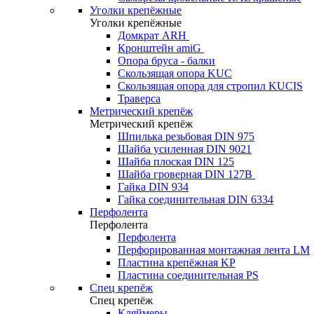
Уголки крепёжные
Уголки крепёжные
Домкрат ARH
Кронштейн amiG
Опора бруса - балки
Скользящая опора KUC
Скользящая опора для стропил KUCIS
Траверса
Метрический крепёж
Метрический крепёж
Шпилька резьбовая DIN 975
Шайба усиленная DIN 9021
Шайба плоская DIN 125
Шайба гроверная DIN 127B
Гайка DIN 934
Гайка соединительная DIN 6334
Перфолента
Перфолента
Перфолента
Перфорированная монтажная лента LM
Пластина крепёжная KP
Пластина соединительная PS
Спец крепёж
Спец крепёж
Кляймеры