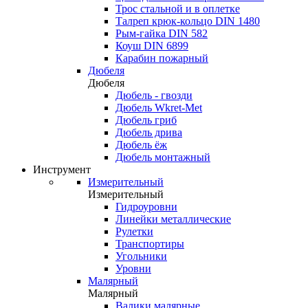
Трос стальной и в оплетке
Талреп крюк-кольцо DIN 1480
Рым-гайка DIN 582
Коуш DIN 6899
Карабин пожарный
Дюбеля
Дюбеля
Дюбель - гвозди
Дюбель Wkret-Met
Дюбель гриб
Дюбель дрива
Дюбель ёж
Дюбель монтажный
Инструмент
Измерительный
Измерительный
Гидроуровни
Линейки металлические
Рулетки
Транспортиры
Угольники
Уровни
Малярный
Малярный
Валики малярные