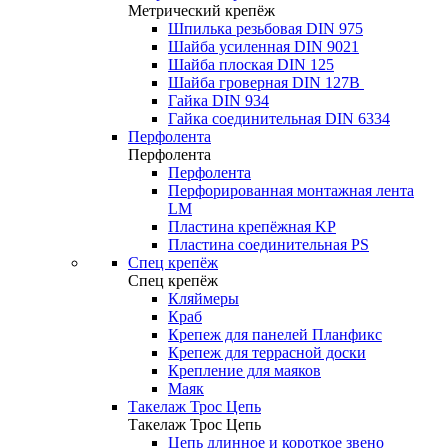
Метрический крепёж
Шпилька резьбовая DIN 975
Шайба усиленная DIN 9021
Шайба плоская DIN 125
Шайба гроверная DIN 127B
Гайка DIN 934
Гайка соединительная DIN 6334
Перфолента
Перфолента
Перфолента
Перфорированная монтажная лента
LM
Пластина крепёжная KP
Пластина соединительная PS
Спец крепёж
Спец крепёж
Кляймеры
Краб
Крепеж для панелей Планфикс
Крепеж для террасной доски
Крепление для маяков
Маяк
Такелаж Трос Цепь
Такелаж Трос Цепь
Цепь длинное и короткое звено