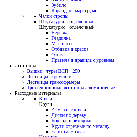
Зубило
Карандаш, маркер, мел
Чалки стропы
Штукатурно - отделочный
Штукатурно - отделочный
Веревка
Гладилка
Мастерки
Отбивка и краска
Отвес
Правила и правила с уровнем
Лестницы
Вышки - туры ВСП - 250
Лестницы стремянки
Лестницы трансофрмеры
Трехсекционные лестницы алюминиевые
Расходные материалы
Круги
Круги
Алмазные круги
Диски по дереву
Кольца переходные
Круги отрезные по металлу
Чашка алмазная