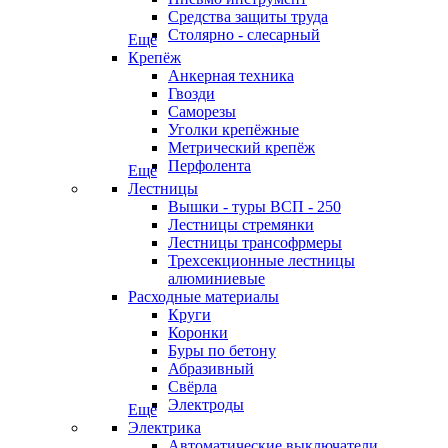
Средства защиты труда
Столярно - слесарный
Еще
Крепёж
Анкерная техника
Гвозди
Саморезы
Уголки крепёжные
Метрический крепёж
Перфолента
Еще
Лестницы
Вышки - туры ВСП - 250
Лестницы стремянки
Лестницы трансофрмеры
Трехсекционные лестницы
алюминиевые
Расходные материалы
Круги
Коронки
Буры по бетону
Абразивный
Свёрла
Электроды
Еще
Электрика
Автоматические выключатели