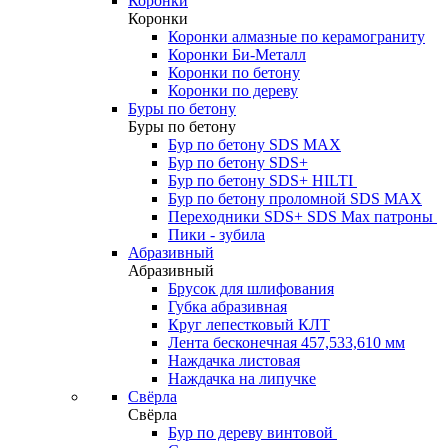
Коронки
Коронки
Коронки алмазные по керамограниту
Коронки Би-Металл
Коронки по бетону
Коронки по дереву
Буры по бетону
Буры по бетону
Бур по бетону SDS MAX
Бур по бетону SDS+
Бур по бетону SDS+ HILTI
Бур по бетону проломной SDS MAX
Переходники SDS+ SDS Max патроны
Пики - зубила
Абразивный
Абразивный
Брусок для шлифования
Губка абразивная
Круг лепестковый КЛТ
Лента бесконечная 457,533,610 мм
Наждачка листовая
Наждачка на липучке
Свёрла
Свёрла
Бур по дереву винтовой