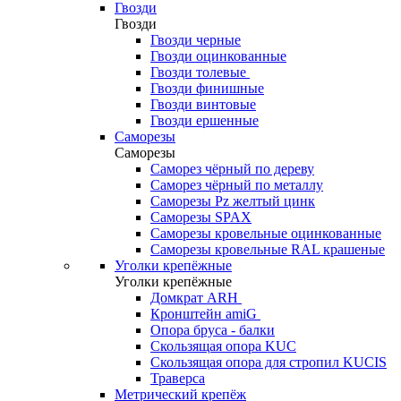
Гвозди
Гвозди
Гвозди черные
Гвозди оцинкованные
Гвозди толевые
Гвозди финишные
Гвозди винтовые
Гвозди ершенные
Саморезы
Саморезы
Саморез чёрный по дереву
Саморез чёрный по металлу
Саморезы Pz желтый цинк
Саморезы SPAX
Саморезы кровельные оцинкованные
Саморезы кровельные RAL крашеные
Уголки крепёжные
Уголки крепёжные
Домкрат ARH
Кронштейн amiG
Опора бруса - балки
Скользящая опора KUC
Скользящая опора для стропил KUCIS
Траверса
Метрический крепёж