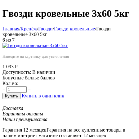
Гвозди кровельные 3х60 5кг
Главная
/
Крепёж
/
Гвозди
/
Гвозди кровельные
/
Гвозди
кровельные 3х60 5кг
6
из
7
Наведите на картинку для увеличения
1 093
Р
Доступность:
В наличии
Бонусные баллы:
баллов
Кол-во:
+
−
Купить в один клик
Купить
Доставка
Варианты оплаты
Наши преимушества
Гарантия 12 месяцев
Гарантия на все купленные товары в
нашем инетрнет магазине составляет 12 месяцев