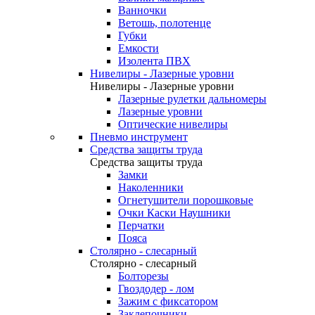
Ванночки
Ветошь, полотенце
Губки
Емкости
Изолента ПВХ
Нивелиры - Лазерные уровни
Нивелиры - Лазерные уровни
Лазерные рулетки дальномеры
Лазерные уровни
Оптические нивелиры
Пневмо инструмент
Средства защиты труда
Средства защиты труда
Замки
Наколенники
Огнетушители порошковые
Очки Каски Наушники
Перчатки
Пояса
Столярно - слесарный
Столярно - слесарный
Болторезы
Гвоздодер - лом
Зажим с фиксатором
Заклепочники