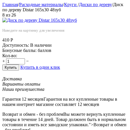
Главная
/
Расходные материалы
/
Круги
/
Диски по дереву
/
Диск
по дереву Distar 165х30 48зуб
8
из
26
Наведите на картинку для увеличения
410
Р
Доступность:
В наличии
Бонусные баллы:
баллов
Кол-во:
+
−
Купить в один клик
Купить
Доставка
Варианты оплаты
Наши преимушества
Гарантия 12 месяцев
Гарантия на все купленные товары в
нашем инетрнет магазине составляет 12 месяцев
Возврат и обмен - без проблем
Вы можете вернуть купленные
товары в течение 14 дней. Товар должнен быть в нормальном
состоянии и иметь все заводские упаковки.">Возврат и обмен
- без проблем!