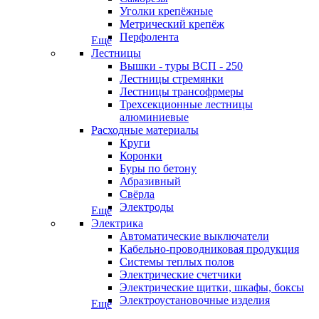
Уголки крепёжные
Метрический крепёж
Перфолента
Еще
Лестницы
Вышки - туры ВСП - 250
Лестницы стремянки
Лестницы трансофрмеры
Трехсекционные лестницы
алюминиевые
Расходные материалы
Круги
Коронки
Буры по бетону
Абразивный
Свёрла
Электроды
Еще
Электрика
Автоматические выключатели
Кабельно-проводниковая продукция
Системы теплых полов
Электрические счетчики
Электрические щитки, шкафы, боксы
Электроустановочные изделия
Еще