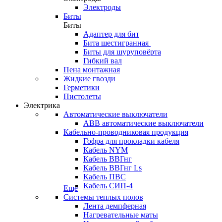
Электроды
Биты
Биты
Адаптер для бит
Бита шестигранная
Биты для шуруповёрта
Гибкий вал
Пена монтажная
Жидкие гвозди
Герметики
Пистолеты
Электрика
Автоматические выключатели
ABB автоматические выключатели
Кабельно-проводниковая продукция
Гофра для прокладки кабеля
Кабель NYM
Кабель ВВГнг
Кабель ВВГнг Ls
Кабель ПВС
Кабель СИП-4
Еще
Системы теплых полов
Лента демпферная
Нагревательные маты