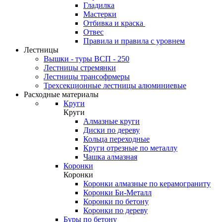
Гладилка
Мастерки
Отбивка и краска
Отвес
Правила и правила с уровнем
Лестницы
Вышки - туры ВСП - 250
Лестницы стремянки
Лестницы трансофрмеры
Трехсекционные лестницы алюминиевые
Расходные материалы
Круги
Круги
Алмазные круги
Диски по дереву
Кольца переходные
Круги отрезные по металлу
Чашка алмазная
Коронки
Коронки
Коронки алмазные по керамограниту
Коронки Би-Металл
Коронки по бетону
Коронки по дереву
Буры по бетону