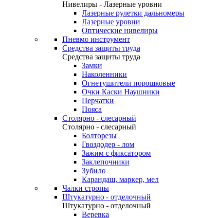
Нивелиры - Лазерные уровни
Лазерные рулетки дальномеры
Лазерные уровни
Оптические нивелиры
Пневмо инструмент
Средства защиты труда
Средства защиты труда
Замки
Наколенники
Огнетушители порошковые
Очки Каски Наушники
Перчатки
Пояса
Столярно - слесарный
Столярно - слесарный
Болторезы
Гвоздодер - лом
Зажим с фиксатором
Заклепочники
Зубило
Карандаш, маркер, мел
Чалки стропы
Штукатурно - отделочный
Штукатурно - отделочный
Веревка