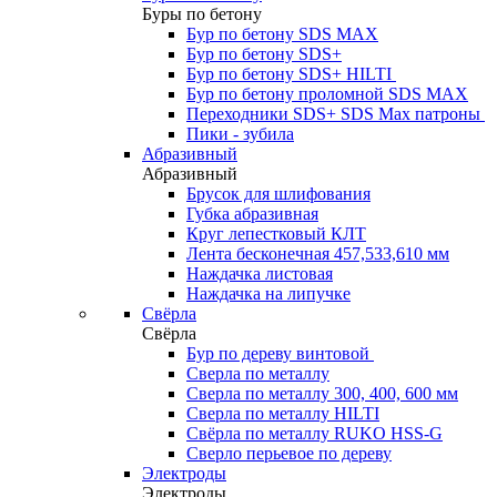
Буры по бетону
Бур по бетону SDS MAX
Бур по бетону SDS+
Бур по бетону SDS+ HILTI
Бур по бетону проломной SDS MAX
Переходники SDS+ SDS Max патроны
Пики - зубила
Абразивный
Абразивный
Брусок для шлифования
Губка абразивная
Круг лепестковый КЛТ
Лента бесконечная 457,533,610 мм
Наждачка листовая
Наждачка на липучке
Свёрла
Свёрла
Бур по дереву винтовой
Сверла по металлу
Сверла по металлу 300, 400, 600 мм
Сверла по металлу HILTI
Свёрла по металлу RUKO HSS-G
Сверло перьевое по дереву
Электроды
Электроды