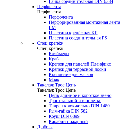
Гайка соединительная DIN 6334
Перфолента
Перфолента
Перфолента
Перфорированная монтажная лента
LM
Пластина крепёжная KP
Пластина соединительная PS
Спец крепёж
Спец крепёж
Кляймеры
Краб
Крепеж для панелей Планфикс
Крепеж для террасной доски
Крепление для маяков
Маяк
Такелаж Трос Цепь
Такелаж Трос Цепь
Цепь длинное и короткое звено
Трос стальной и в оплетке
Талреп крюк-кольцо DIN 1480
Рым-гайка DIN 582
Коуш DIN 6899
Карабин пожарный
Дюбеля