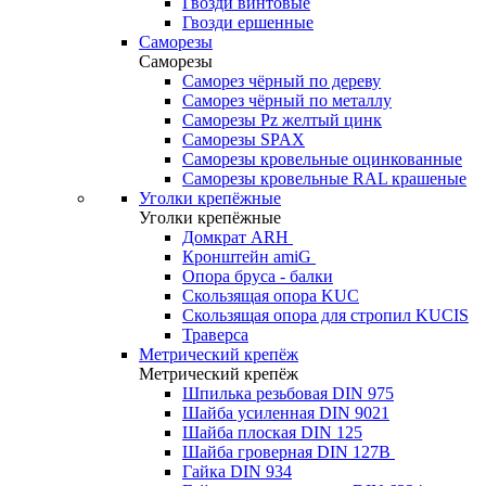
Гвозди винтовые
Гвозди ершенные
Саморезы
Саморезы
Саморез чёрный по дереву
Саморез чёрный по металлу
Саморезы Pz желтый цинк
Саморезы SPAX
Саморезы кровельные оцинкованные
Саморезы кровельные RAL крашеные
Уголки крепёжные
Уголки крепёжные
Домкрат ARH
Кронштейн amiG
Опора бруса - балки
Скользящая опора KUC
Скользящая опора для стропил KUCIS
Траверса
Метрический крепёж
Метрический крепёж
Шпилька резьбовая DIN 975
Шайба усиленная DIN 9021
Шайба плоская DIN 125
Шайба гроверная DIN 127B
Гайка DIN 934