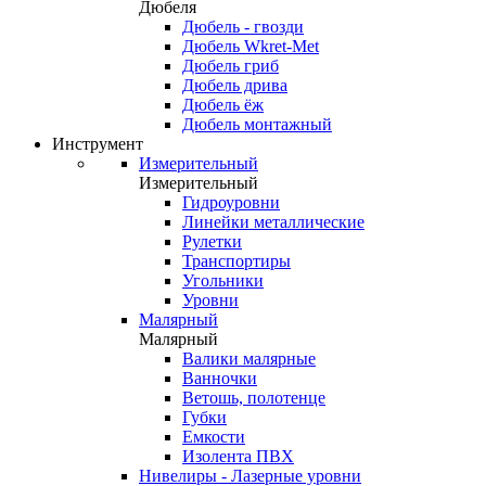
Дюбеля
Дюбель - гвозди
Дюбель Wkret-Met
Дюбель гриб
Дюбель дрива
Дюбель ёж
Дюбель монтажный
Инструмент
Измерительный
Измерительный
Гидроуровни
Линейки металлические
Рулетки
Транспортиры
Угольники
Уровни
Малярный
Малярный
Валики малярные
Ванночки
Ветошь, полотенце
Губки
Емкости
Изолента ПВХ
Нивелиры - Лазерные уровни