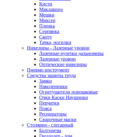
Кисти
Маклавица
Мешки
Миксер
Пленка
Серпянка
Скотч
Тачка, носилки
Нивелиры - Лазерные уровни
Лазерные рулетки дальномеры
Лазерные уровни
Оптические нивелиры
Пневмо инструмент
Средства защиты труда
Замки
Наколенники
Огнетушители порошковые
Очки Каски Наушники
Перчатки
Пояса
Респираторы
Сварочные маски
Столярно - слесарный
Болторезы
Гвоздодер - лом