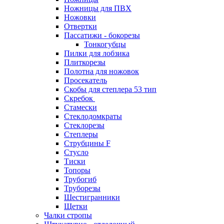
Ножницы для ПВХ
Ножовки
Отвертки
Пассатижи - бокорезы
Тонкогубцы
Пилки для лобзика
Плиткорезы
Полотна для ножовок
Просекатель
Скобы для степлера 53 тип
Скребок
Стамески
Стеклодомкраты
Стеклорезы
Степлеры
Струбцины F
Стусло
Тиски
Топоры
Трубогиб
Труборезы
Шестигранники
Щетки
Чалки стропы