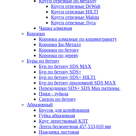
Круги отрезные по металлу
Круги отрезные DeWalt
Круги отрезные HILTI
Круги отрезные Makita
Круги отрезные Луга
Чашка алмазная
Коронки
Коронки алмазные по керамограниту
Коронки Би-Металл
Коронки по бетону
Коронки по дереву
Буры по бетону
Бур по бетону SDS MAX
Бур по бетону SDS+
Бур по бетону SDS+ HILTI
Бур по бетону проломной SDS MAX
Переходники SDS+ SDS Max патроны
Пики - зубила
Сверло по бетону
Абразивный
Брусок для шлифования
Губка абразивная
Круг лепестковый КЛТ
Лента бесконечная 457,533,610 мм
Наждачка листовая