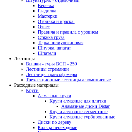
Штукатурно - отделочный
Веревка
Гладилка
Мастерки
Отбивка и краска
Отвес
Правила и правила с уровнем
Стяжка груза
Терка полиуритановая
Шнурка, шпагат
Шпатели
Лестницы
Вышки - туры ВСП - 250
Лестницы стремянки
Лестницы трансофрмеры
Трехсекционные лестницы алюминиевые
Расходные материалы
Круги
Алмазные круги
Круги алмазные для плитки
Аламазные диски Distar
Круги алмазные сегментные
Круги алмазные турбированные
Диски по дереву
Кольца переходные