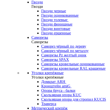
Гвозди
Гвозди
Гвозди черные
Гвозди оцинкованные
Гвозди толевые
Гвозди финишные
Гвозди винтовые
Гвозди ершенные
Саморезы
Саморезы
Саморез чёрный по дереву
Саморез чёрный по металлу
Саморезы Pz желтый цинк
Саморезы SPAX
Саморезы кровельные оцинкованные
Саморезы кровельные RAL крашеные
Уголки крепёжные
Уголки крепёжные
Домкрат ARH
Кронштейн amiG
Опора бруса - балки
Скользящая опора KUC
Скользящая опора для стропил KUCIS
Траверса
Метрический крепёж