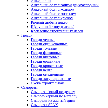
Анкер-клин
Анкерный болт с гайкой двухраспорный
Анкерный болт с кольцом
Анкерный болт с костылем
Анкерный болт с крюком
Рамный дюбель анкер
Шуруп по бетону (нагель)
Крепление строительных лесов
Гвозди
Гвозди черные
Гвозди оцинкованные
Гвозди толевые
Гвозди финишные
Гвозди винтовые
Гвозди ершенные
Гвозди кровельные
Гвозди венге
Гвозди омедненные
Гвозди латунированные
Скоба строительная
Саморезы
Саморез чёрный по дереву
Саморез чёрный по металлу
Саморезы Pz желтый цинк
Саморезы SPAX