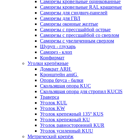
Саморезы кровельные оцинкованные
Саморезы кровельные RAL крашеные
Саморезы для сэндвич-панелей
Саморезы для ГВЛ
Саморезы оконные желтые
Саморезы с прессшайбой острые
Саморезы с прессшайбой со сверлом
Саморезы с увеличенным сверлом
Шуруп - глухарь
Саморез - клоп
Конфирмат
Уголки крепёжные
Домкрат ARH
Кронштейн amiG
Опора бруса - балки
Скользящая опора KUC
Скользящая опора для стропил KUCIS
Траверса
Уголок KUL
Уголок KW
Уголок крепежный 135° KUS
Уголок крепежный KU
Уголок равносторонний KUR
Уголок усиленный KUU
Метрический крепёж