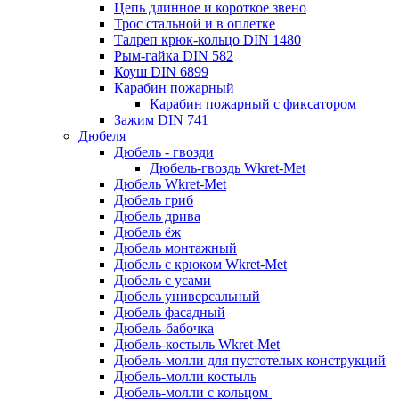
Цепь длинное и короткое звено
Трос стальной и в оплетке
Талреп крюк-кольцо DIN 1480
Рым-гайка DIN 582
Коуш DIN 6899
Карабин пожарный
Карабин пожарный с фиксатором
Зажим DIN 741
Дюбеля
Дюбель - гвозди
Дюбель-гвоздь Wkret-Met
Дюбель Wkret-Met
Дюбель гриб
Дюбель дрива
Дюбель ёж
Дюбель монтажный
Дюбель с крюком Wkret-Met
Дюбель с усами
Дюбель универсальный
Дюбель фасадный
Дюбель-бабочка
Дюбель-костыль Wkret-Met
Дюбель-молли для пустотелых конструкций
Дюбель-молли костыль
Дюбель-молли с кольцом