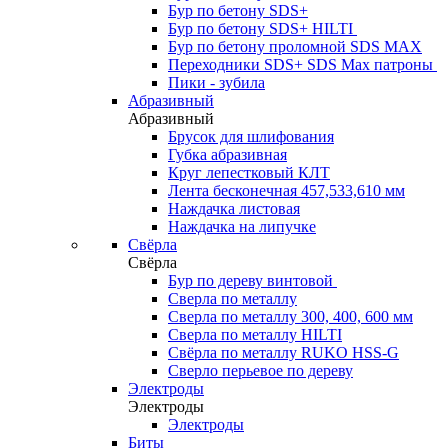
Бур по бетону SDS+
Бур по бетону SDS+ HILTI
Бур по бетону проломной SDS MAX
Переходники SDS+ SDS Max патроны
Пики - зубила
Абразивный
Абразивный
Брусок для шлифования
Губка абразивная
Круг лепестковый КЛТ
Лента бесконечная 457,533,610 мм
Наждачка листовая
Наждачка на липучке
Свёрла
Свёрла
Бур по дереву винтовой
Сверла по металлу
Сверла по металлу 300, 400, 600 мм
Сверла по металлу HILTI
Свёрла по металлу RUKO HSS-G
Сверло перьевое по дереву
Электроды
Электроды
Электроды
Биты