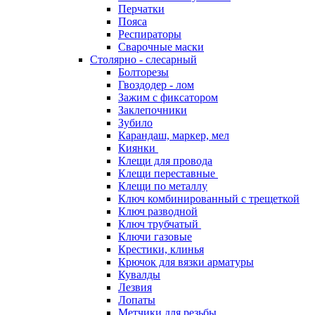
Перчатки
Пояса
Респираторы
Сварочные маски
Столярно - слесарный
Болторезы
Гвоздодер - лом
Зажим с фиксатором
Заклепочники
Зубило
Карандаш, маркер, мел
Киянки
Клещи для провода
Клещи переставные
Клещи по металлу
Ключ комбинированный с трещеткой
Ключ разводной
Ключ трубчатый
Ключи газовые
Крестики, клинья
Крючок для вязки арматуры
Кувалды
Лезвия
Лопаты
Метчики для резьбы