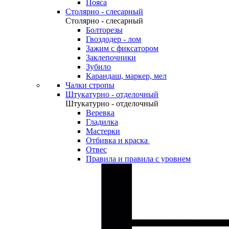
Пояса
Столярно - слесарный
Столярно - слесарный
Болторезы
Гвоздодер - лом
Зажим с фиксатором
Заклепочники
Зубило
Карандаш, маркер, мел
Чалки стропы
Штукатурно - отделочный
Штукатурно - отделочный
Веревка
Гладилка
Мастерки
Отбивка и краска
Отвес
Правила и правила с уровнем