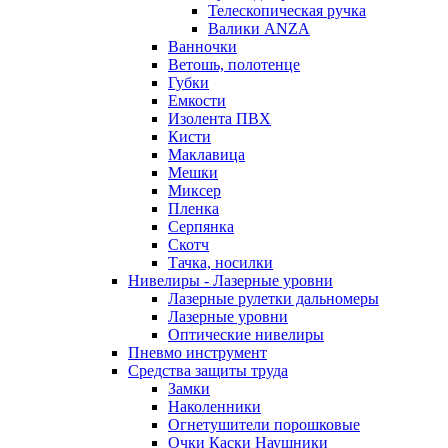
Телескопическая ручка
Валики ANZA
Ванночки
Ветошь, полотенце
Губки
Емкости
Изолента ПВХ
Кисти
Маклавица
Мешки
Миксер
Пленка
Серпянка
Скотч
Тачка, носилки
Нивелиры - Лазерные уровни
Лазерные рулетки дальномеры
Лазерные уровни
Оптические нивелиры
Пневмо инструмент
Средства защиты труда
Замки
Наколенники
Огнетушители порошковые
Очки Каски Наушники