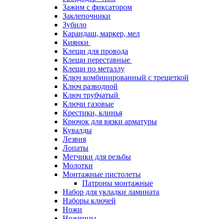
Зажим с фиксатором
Заклепочники
Зубило
Карандаш, маркер, мел
Киянки
Клещи для провода
Клещи переставные
Клещи по металлу
Ключ комбинированный с трещеткой
Ключ разводной
Ключ трубчатый
Ключи газовые
Крестики, клинья
Крючок для вязки арматуры
Кувалды
Лезвия
Лопаты
Метчики для резьбы
Молотки
Монтажные пистолеты
Патроны монтажные
Набор для укладки ламината
Наборы ключей
Ножи
Ножницы