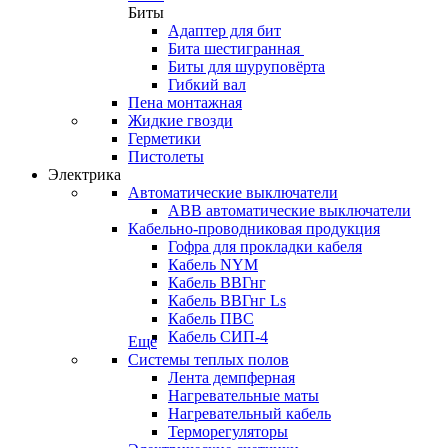
Биты
Адаптер для бит
Бита шестигранная
Биты для шуруповёрта
Гибкий вал
Пена монтажная
Жидкие гвозди
Герметики
Пистолеты
Электрика
Автоматические выключатели
ABB автоматические выключатели
Кабельно-проводниковая продукция
Гофра для прокладки кабеля
Кабель NYM
Кабель ВВГнг
Кабель ВВГнг Ls
Кабель ПВС
Кабель СИП-4
Еще
Системы теплых полов
Лента демпферная
Нагревательные маты
Нагревательный кабель
Терморегуляторы