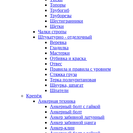
Топоры
Трубогиб
Труборезы
Шестигранники
Щетки
Чалки стропы
Штукатурно - отделочный
Веревка
Гладилка
Мастерки
Отбивка и краска
Отвес
Правила и правила с уровнем
Стяжка груза
Терка полиуритановая
Шнурка, шпагат
Шпатели
Крепёж
Анкерная техника
Анкерный болт с гайкой
Анкерный болт
Анкер забивной латунный
Анкер забивной цанга
Анкер-клин