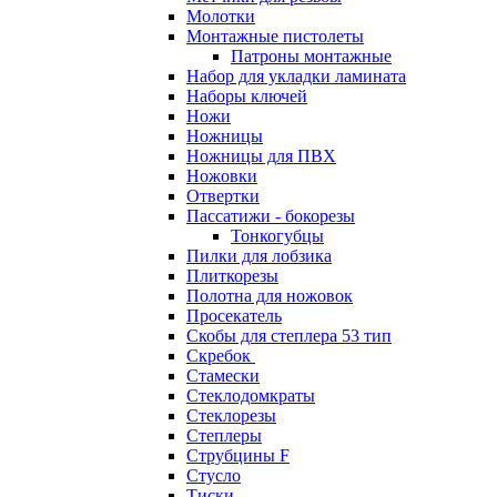
Молотки
Монтажные пистолеты
Патроны монтажные
Набор для укладки ламината
Наборы ключей
Ножи
Ножницы
Ножницы для ПВХ
Ножовки
Отвертки
Пассатижи - бокорезы
Тонкогубцы
Пилки для лобзика
Плиткорезы
Полотна для ножовок
Просекатель
Скобы для степлера 53 тип
Скребок
Стамески
Стеклодомкраты
Стеклорезы
Степлеры
Струбцины F
Стусло
Тиски