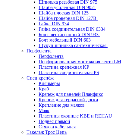
Шпилька резьбовая DIN 975
Шайба усиленная DIN 9021
Шайба плоская DIN 125
Шайба гроверная DIN 127B
Гайка DIN 934
Гайка соединительная DIN 6334
Болт шестигранный DIN 933
Болт мебельный DIN 603
Шуруп-шпилька сантехническая
Перфолента
Перфолента
Перфорированная монтажная лента LM
Пластина крепёжная KP
Пластина соединительная PS
Спец крепёж
Кляймеры
Краб
Крепеж для панелей Планфикс
Крепеж для террасной доски
Крепление для маяков
Маяк
Пластины оконные KBE и REHAU
Подвес прямой
Стяжка кабельная
Такелаж Трос Цепь