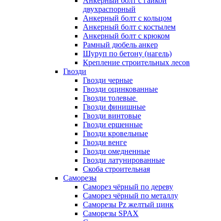
Анкерный болт с гайкой
двухраспорный
Анкерный болт с кольцом
Анкерный болт с костылем
Анкерный болт с крюком
Рамный дюбель анкер
Шуруп по бетону (нагель)
Крепление строительных лесов
Гвозди
Гвозди черные
Гвозди оцинкованные
Гвозди толевые
Гвозди финишные
Гвозди винтовые
Гвозди ершенные
Гвозди кровельные
Гвозди венге
Гвозди омедненные
Гвозди латунированные
Скоба строительная
Саморезы
Саморез чёрный по дереву
Саморез чёрный по металлу
Саморезы Pz желтый цинк
Саморезы SPAX