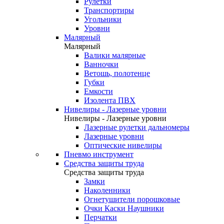
Рулетки
Транспортиры
Угольники
Уровни
Малярный
Малярный
Валики малярные
Ванночки
Ветошь, полотенце
Губки
Емкости
Изолента ПВХ
Нивелиры - Лазерные уровни
Нивелиры - Лазерные уровни
Лазерные рулетки дальномеры
Лазерные уровни
Оптические нивелиры
Пневмо инструмент
Средства защиты труда
Средства защиты труда
Замки
Наколенники
Огнетушители порошковые
Очки Каски Наушники
Перчатки