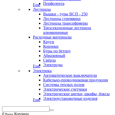
Перфолента
Еще
Лестницы
Вышки - туры ВСП - 250
Лестницы стремянки
Лестницы трансофрмеры
Трехсекционные лестницы
алюминиевые
Расходные материалы
Круги
Коронки
Буры по бетону
Абразивный
Свёрла
Электроды
Еще
Электрика
Автоматические выключатели
Кабельно-проводниковая продукция
Системы теплых полов
Электрические счетчики
Электрические щитки, шкафы, боксы
Электроустановочные изделия
Еще
0
Корзина
Ваша