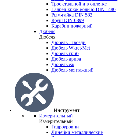
Трос стальной и в оплетке
Талреп крюк-кольцо DIN 1480
Рым-гайка DIN 582
Коуш DIN 6899
Карабин пожарный
Дюбеля
Дюбеля
Дюбель - гвозди
Дюбель Wkret-Met
Дюбель гриб
Дюбель дрива
Дюбель ёж
Дюбель монтажный
Инструмент
Измерительный
Измерительный
Гидроуровни
Линейки металлические