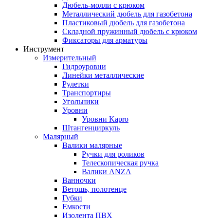
Дюбель-молли с крюком
Металлический дюбель для газобетона
Пластиковый дюбель для газобетона
Складной пружинный дюбель с крюком
Фиксаторы для арматуры
Инструмент
Измерительный
Гидроуровни
Линейки металлические
Рулетки
Транспортиры
Угольники
Уровни
Уровни Kapro
Штангенциркуль
Малярный
Валики малярные
Ручки для роликов
Телескопическая ручка
Валики ANZA
Ванночки
Ветошь, полотенце
Губки
Емкости
Изолента ПВХ