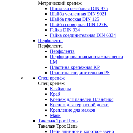
Метрический крепёж
Шпилька резьбовая DIN 975
Шайба усиленная DIN 9021
Шайба плоская DIN 125
Шайба гроверная DIN 127B
Гайка DIN 934
Гайка соединительная DIN 6334
Перфолента
Перфолента
Перфолента
Перфорированная монтажная лента
LM
Пластина крепёжная KP
Пластина соединительная PS
Спец крепёж
Спец крепёж
Кляймеры
Краб
Крепеж для панелей Планфикс
Крепеж для террасной доски
Крепление для маяков
Маяк
Такелаж Трос Цепь
Такелаж Трос Цепь
Цепь длинное и короткое звено