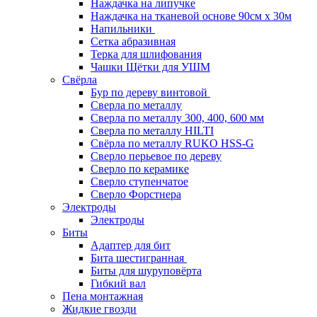
Наждачка на липучке
Наждачка на тканевой основе 90см х 30м
Напильники
Сетка абразивная
Терка для шлифования
Чашки Щётки для УШМ
Свёрла
Бур по дереву винтовой
Сверла по металлу
Сверла по металлу 300, 400, 600 мм
Сверла по металлу HILTI
Свёрла по металлу RUKO HSS-G
Сверло перьевое по дереву
Сверло по керамике
Сверло ступенчатое
Сверло Форстнера
Электроды
Электроды
Биты
Адаптер для бит
Бита шестигранная
Биты для шуруповёрта
Гибкий вал
Пена монтажная
Жидкие гвозди