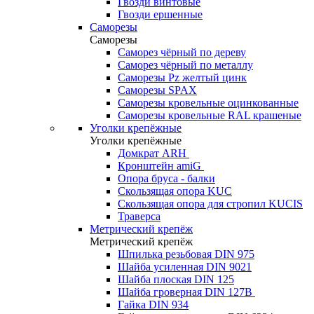
Гвозди винтовые
Гвозди ершенные
Саморезы
Саморезы
Саморез чёрный по дереву
Саморез чёрный по металлу
Саморезы Pz желтый цинк
Саморезы SPAX
Саморезы кровельные оцинкованные
Саморезы кровельные RAL крашеные
Уголки крепёжные
Уголки крепёжные
Домкрат ARH
Кронштейн amiG
Опора бруса - балки
Скользящая опора KUC
Скользящая опора для стропил KUCIS
Траверса
Метрический крепёж
Метрический крепёж
Шпилька резьбовая DIN 975
Шайба усиленная DIN 9021
Шайба плоская DIN 125
Шайба гроверная DIN 127B
Гайка DIN 934