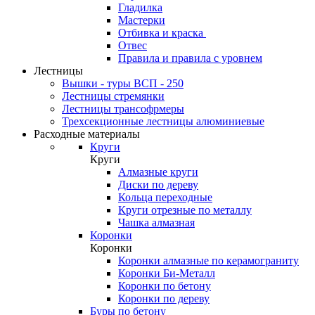
Гладилка
Мастерки
Отбивка и краска
Отвес
Правила и правила с уровнем
Лестницы
Вышки - туры ВСП - 250
Лестницы стремянки
Лестницы трансофрмеры
Трехсекционные лестницы алюминиевые
Расходные материалы
Круги
Круги
Алмазные круги
Диски по дереву
Кольца переходные
Круги отрезные по металлу
Чашка алмазная
Коронки
Коронки
Коронки алмазные по керамограниту
Коронки Би-Металл
Коронки по бетону
Коронки по дереву
Буры по бетону