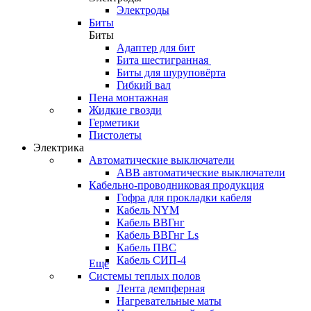
Электроды
Биты
Биты
Адаптер для бит
Бита шестигранная
Биты для шуруповёрта
Гибкий вал
Пена монтажная
Жидкие гвозди
Герметики
Пистолеты
Электрика
Автоматические выключатели
ABB автоматические выключатели
Кабельно-проводниковая продукция
Гофра для прокладки кабеля
Кабель NYM
Кабель ВВГнг
Кабель ВВГнг Ls
Кабель ПВС
Кабель СИП-4
Еще
Системы теплых полов
Лента демпферная
Нагревательные маты