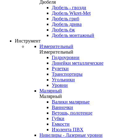
Дюбеля
Дюбель - гвозди
Дюбель Wkret-Met
Дюбель гриб
Дюбель дрива
Дюбель ёж
Дюбель монтажный
Инструмент
Измерительный
Измерительный
Гидроуровни
Линейки металлические
Рулетки
Транспортиры
Угольники
Уровни
Малярный
Малярный
Валики малярные
Ванночки
Ветошь, полотенце
Губки
Емкости
Изолента ПВХ
Нивелиры - Лазерные уровни