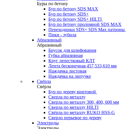
Буры по бетону
Бур по бетону SDS MAX
Бур по бетону SDS+
Бур по бетону SDS+ HILTI
Бур по бетону проломной SDS MAX
Переходники SDS+ SDS Max патроны
Пики - зубила
Абразивный
Абразивный
Брусок для шлифования
Губка абразивная
Круг лепестковый КЛТ
Лента бесконечная 457,533,610 мм
Наждачка листовая
Наждачка на липучке
Свёрла
Свёрла
Бур по дереву винтовой
Сверла по металлу
Сверла по металлу 300, 400, 600 мм
Сверла по металлу HILTI
Свёрла по металлу RUKO HSS-G
Сверло перьевое по дереву
Электроды
Электроды