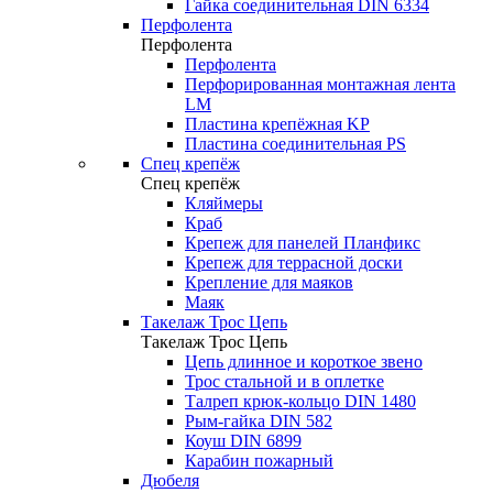
Гайка соединительная DIN 6334
Перфолента
Перфолента
Перфолента
Перфорированная монтажная лента
LM
Пластина крепёжная KP
Пластина соединительная PS
Спец крепёж
Спец крепёж
Кляймеры
Краб
Крепеж для панелей Планфикс
Крепеж для террасной доски
Крепление для маяков
Маяк
Такелаж Трос Цепь
Такелаж Трос Цепь
Цепь длинное и короткое звено
Трос стальной и в оплетке
Талреп крюк-кольцо DIN 1480
Рым-гайка DIN 582
Коуш DIN 6899
Карабин пожарный
Дюбеля