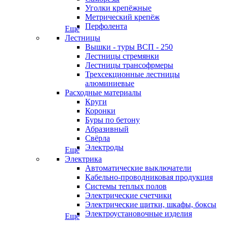
Уголки крепёжные
Метрический крепёж
Перфолента
Еще
Лестницы
Вышки - туры ВСП - 250
Лестницы стремянки
Лестницы трансофрмеры
Трехсекционные лестницы
алюминиевые
Расходные материалы
Круги
Коронки
Буры по бетону
Абразивный
Свёрла
Электроды
Еще
Электрика
Автоматические выключатели
Кабельно-проводниковая продукция
Системы теплых полов
Электрические счетчики
Электрические щитки, шкафы, боксы
Электроустановочные изделия
Еще