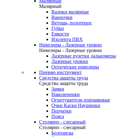
Малярный
Малярный
Валики малярные
Ванночки
Ветошь, полотенце
Губки
Емкости
Изолента ПВХ
Нивелиры - Лазерные уровни
Нивелиры - Лазерные уровни
Лазерные рулетки дальномеры
Лазерные уровни
Оптические нивелиры
Пневмо инструмент
Средства защиты труда
Средства защиты труда
Замки
Наколенники
Огнетушители порошковые
Очки Каски Наушники
Перчатки
Пояса
Столярно - слесарный
Столярно - слесарный
Болторезы