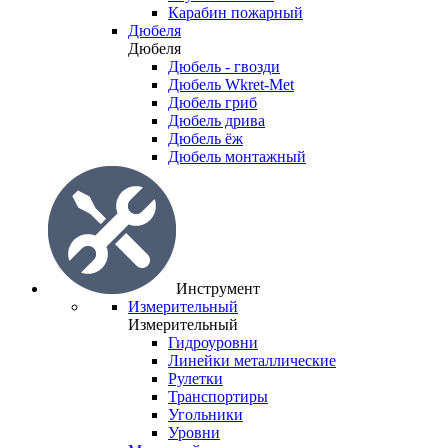
Карабин пожарный
Дюбеля
Дюбеля
Дюбель - гвозди
Дюбель Wkret-Met
Дюбель гриб
Дюбель дрива
Дюбель ёж
Дюбель монтажный
Инструмент
Измерительный
Измерительный
Гидроуровни
Линейки металлические
Рулетки
Транспортиры
Угольники
Уровни