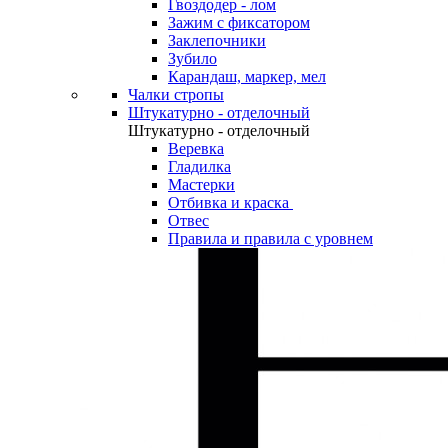
Гвоздодер - лом
Зажим с фиксатором
Заклепочники
Зубило
Карандаш, маркер, мел
Чалки стропы
Штукатурно - отделочный
Штукатурно - отделочный
Веревка
Гладилка
Мастерки
Отбивка и краска
Отвес
Правила и правила с уровнем