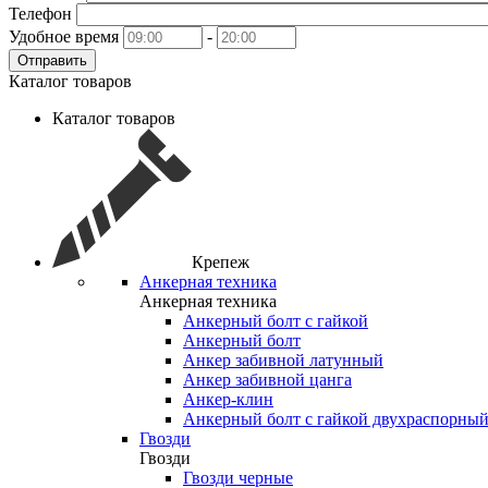
Телефон
Удобное время
-
Отправить
Каталог товаров
Каталог товаров
Крепеж
Анкерная техника
Анкерная техника
Анкерный болт с гайкой
Анкерный болт
Анкер забивной латунный
Анкер забивной цанга
Анкер-клин
Анкерный болт с гайкой двухраспорны
Гвозди
Гвозди
Гвозди черные