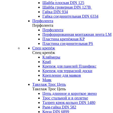
Шайба плоская DIN 125
Шайба гроверная DIN 127B
Гайка DIN 934
Гайка соединительная DIN 6334
Перфолента
Перфолента
Перфолента
Перфорированная монтажная лента LM
Пластина крепёжная KP
Пластина соединительная PS
Спец крепёж
Спец крепёж
Кляймеры
Краб
Крепеж для панелей Планфикс
Крепеж для террасной доски
Крепление для маяков
Маяк
Такелаж Трос Цепь
Такелаж Трос Цепь
Цепь длинное и короткое звено
Трос стальной и в оплетке
Талреп крюк-кольцо DIN 1480
Рым-гайка DIN 582
Коуш DIN 6899