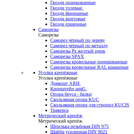
Гвозди оцинкованные
Гвозди толевые
Гвозди финишные
Гвозди винтовые
Гвозди ершенные
Саморезы
Саморезы
Саморез чёрный по дереву
Саморез чёрный по металлу
Саморезы Pz желтый цинк
Саморезы SPAX
Саморезы кровельные оцинкованные
Саморезы кровельные RAL крашеные
Уголки крепёжные
Уголки крепёжные
Домкрат ARH
Кронштейн amiG
Опора бруса - балки
Скользящая опора KUC
Скользящая опора для стропил KUCIS
Траверса
Метрический крепёж
Метрический крепёж
Шпилька резьбовая DIN 975
Шайба усиленная DIN 9021