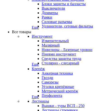
Блоки защиты и балласты
Выключатели
Диммеры
Рамки
Силовые разъемы
Удлинители, сетевые фильтры
Еще
Все товары
Инструмент
Измерительный
Малярный
Нивелиры - Лазерные уровни
Пневмо инструмент
Средства защиты труда
Столярно - слесарный
Еще
Крепёж
Анкерная техника
Гвозди
Саморезы
Уголки крепёжные
Метрический крепёж
Перфолента
Еще
Лестницы
Вышки - туры ВСП - 250
Лестницы стремянки