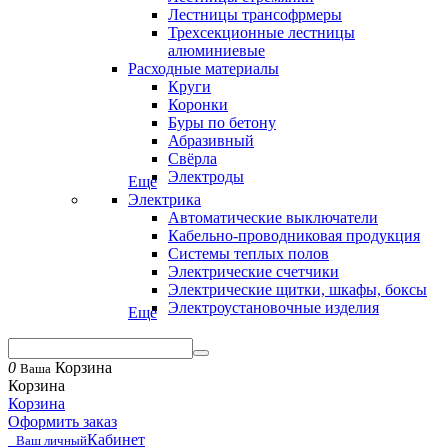
Лестницы трансофрмеры
Трехсекционные лестницы
алюминиевые
Расходные материалы
Круги
Коронки
Буры по бетону
Абразивный
Свёрла
Электроды
Еще
Электрика
Автоматические выключатели
Кабельно-проводниковая продукция
Системы теплых полов
Электрические счетчики
Электрические щитки, шкафы, боксы
Электроустановочные изделия
Еще
0
Корзина
Ваша
Корзина
Корзина
Оформить заказ
Кабинет
Ваш личный