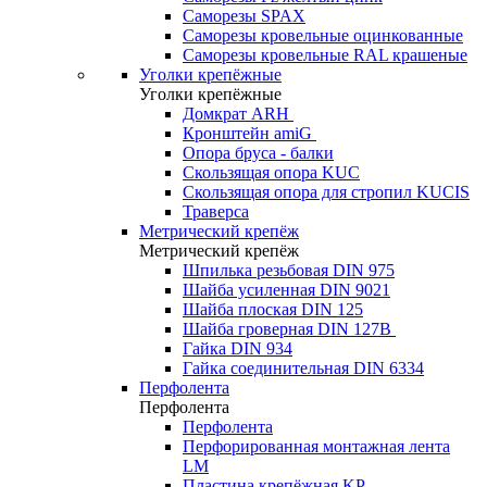
Саморезы SPAX
Саморезы кровельные оцинкованные
Саморезы кровельные RAL крашеные
Уголки крепёжные
Уголки крепёжные
Домкрат ARH
Кронштейн amiG
Опора бруса - балки
Скользящая опора KUC
Скользящая опора для стропил KUCIS
Траверса
Метрический крепёж
Метрический крепёж
Шпилька резьбовая DIN 975
Шайба усиленная DIN 9021
Шайба плоская DIN 125
Шайба гроверная DIN 127B
Гайка DIN 934
Гайка соединительная DIN 6334
Перфолента
Перфолента
Перфолента
Перфорированная монтажная лента
LM
Пластина крепёжная KP