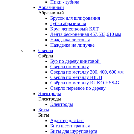
Пики - зубила
Абразивный
Абразивный
Брусок для шлифования
Губка абразивная
Круг лепестковый КЛТ
Лента бесконечная 457,533,610 мм
Наждачка листовая
Наждачка на липучке
Свёрла
Свёрла
Бур по дереву винтовой
Сверла по металлу
Сверла по металлу 300, 400, 600 мм
Сверла по металлу HILTI
Свёрла по металлу RUKO HSS-G
Сверло перьевое по дереву
Электроды
Электроды
Электроды
Биты
Биты
Адаптер для бит
Бита шестигранная
Биты для шуруповёрта