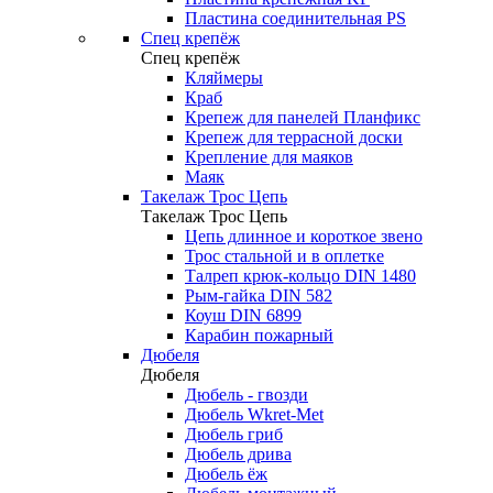
Пластина соединительная PS
Спец крепёж
Спец крепёж
Кляймеры
Краб
Крепеж для панелей Планфикс
Крепеж для террасной доски
Крепление для маяков
Маяк
Такелаж Трос Цепь
Такелаж Трос Цепь
Цепь длинное и короткое звено
Трос стальной и в оплетке
Талреп крюк-кольцо DIN 1480
Рым-гайка DIN 582
Коуш DIN 6899
Карабин пожарный
Дюбеля
Дюбеля
Дюбель - гвозди
Дюбель Wkret-Met
Дюбель гриб
Дюбель дрива
Дюбель ёж