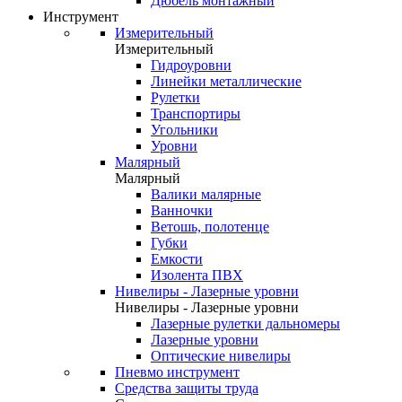
Дюбель монтажный
Инструмент
Измерительный
Измерительный
Гидроуровни
Линейки металлические
Рулетки
Транспортиры
Угольники
Уровни
Малярный
Малярный
Валики малярные
Ванночки
Ветошь, полотенце
Губки
Емкости
Изолента ПВХ
Нивелиры - Лазерные уровни
Нивелиры - Лазерные уровни
Лазерные рулетки дальномеры
Лазерные уровни
Оптические нивелиры
Пневмо инструмент
Средства защиты труда