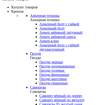
Каталог товаров
Крепеж
Анкерная техника
Анкерная техника
Анкерный болт с гайкой
Анкерный болт
Анкер забивной латунный
Анкер забивной цанга
Анкер-клин
Анкерный болт с гайкой
двухраспорный
Гвозди
Гвозди
Гвозди черные
Гвозди оцинкованные
Гвозди толевые
Гвозди финишные
Гвозди винтовые
Гвозди ершенные
Саморезы
Саморезы
Саморез чёрный по дереву
Саморез чёрный по металлу
Саморезы Pz желтый цинк