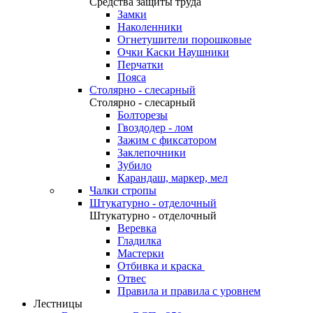
Средства защиты труда
Замки
Наколенники
Огнетушители порошковые
Очки Каски Наушники
Перчатки
Пояса
Столярно - слесарный
Столярно - слесарный
Болторезы
Гвоздодер - лом
Зажим с фиксатором
Заклепочники
Зубило
Карандаш, маркер, мел
Чалки стропы
Штукатурно - отделочный
Штукатурно - отделочный
Веревка
Гладилка
Мастерки
Отбивка и краска
Отвес
Правила и правила с уровнем
Лестницы