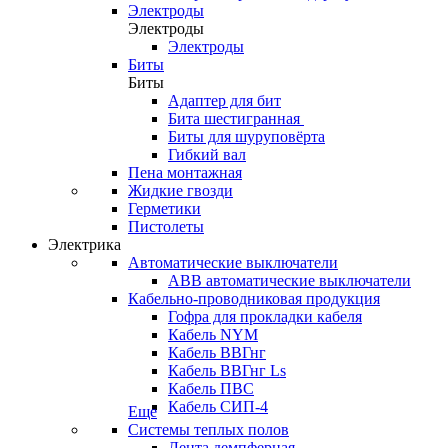
Электроды
Электроды
Электроды
Биты
Биты
Адаптер для бит
Бита шестигранная
Биты для шуруповёрта
Гибкий вал
Пена монтажная
Жидкие гвозди
Герметики
Пистолеты
Электрика
Автоматические выключатели
ABB автоматические выключатели
Кабельно-проводниковая продукция
Гофра для прокладки кабеля
Кабель NYM
Кабель ВВГнг
Кабель ВВГнг Ls
Кабель ПВС
Кабель СИП-4
Еще
Системы теплых полов
Лента демпферная