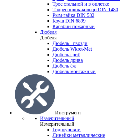
Трос стальной и в оплетке
Талреп крюк-кольцо DIN 1480
Рым-гайка DIN 582
Коуш DIN 6899
Карабин пожарный
Дюбеля
Дюбеля
Дюбель - гвозди
Дюбель Wkret-Met
Дюбель гриб
Дюбель дрива
Дюбель ёж
Дюбель монтажный
Инструмент
Измерительный
Измерительный
Гидроуровни
Линейки металлические