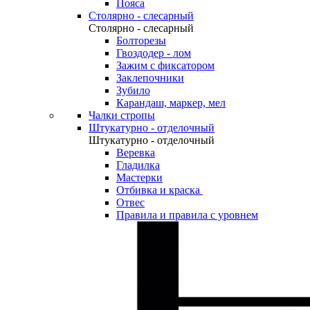
Пояса
Столярно - слесарный
Столярно - слесарный
Болторезы
Гвоздодер - лом
Зажим с фиксатором
Заклепочники
Зубило
Карандаш, маркер, мел
Чалки стропы
Штукатурно - отделочный
Штукатурно - отделочный
Веревка
Гладилка
Мастерки
Отбивка и краска
Отвес
Правила и правила с уровнем