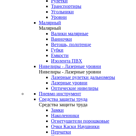
Рулетки
Транспортиры
Угольники
Уровни
Малярный
Малярный
Валики малярные
Ванночки
Ветошь, полотенце
Губки
Емкости
Изолента ПВХ
Нивелиры - Лазерные уровни
Нивелиры - Лазерные уровни
Лазерные рулетки дальномеры
Лазерные уровни
Оптические нивелиры
Пневмо инструмент
Средства защиты труда
Средства защиты труда
Замки
Наколенники
Огнетушители порошковые
Очки Каски Наушники
Перчатки