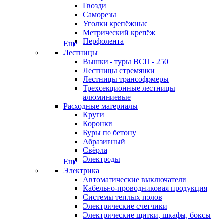
Гвозди
Саморезы
Уголки крепёжные
Метрический крепёж
Перфолента
Еще
Лестницы
Вышки - туры ВСП - 250
Лестницы стремянки
Лестницы трансофрмеры
Трехсекционные лестницы
алюминиевые
Расходные материалы
Круги
Коронки
Буры по бетону
Абразивный
Свёрла
Электроды
Еще
Электрика
Автоматические выключатели
Кабельно-проводниковая продукция
Системы теплых полов
Электрические счетчики
Электрические щитки, шкафы, боксы