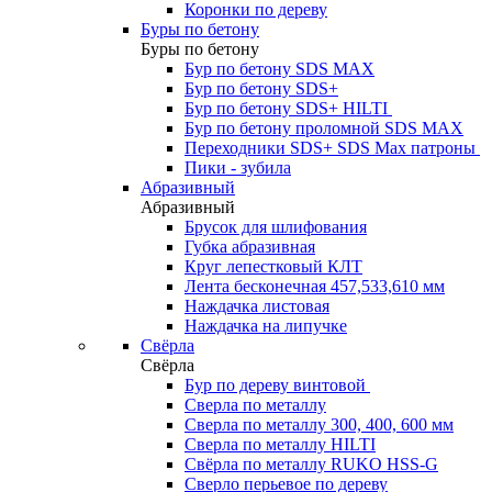
Коронки по дереву
Буры по бетону
Буры по бетону
Бур по бетону SDS MAX
Бур по бетону SDS+
Бур по бетону SDS+ HILTI
Бур по бетону проломной SDS MAX
Переходники SDS+ SDS Max патроны
Пики - зубила
Абразивный
Абразивный
Брусок для шлифования
Губка абразивная
Круг лепестковый КЛТ
Лента бесконечная 457,533,610 мм
Наждачка листовая
Наждачка на липучке
Свёрла
Свёрла
Бур по дереву винтовой
Сверла по металлу
Сверла по металлу 300, 400, 600 мм
Сверла по металлу HILTI
Свёрла по металлу RUKO HSS-G
Сверло перьевое по дереву