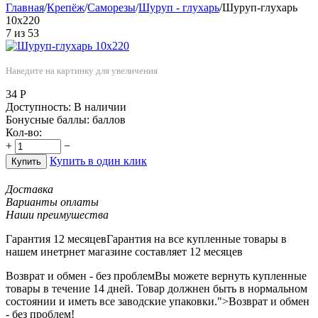
Главная
/
Крепёж
/
Саморезы
/
Шуруп - глухарь
/
Шуруп-глухарь
10х220
7
из
53
Наведите на картинку для увеличения
34
Р
Доступность:
В наличии
Бонусные баллы:
баллов
Кол-во:
+
−
Купить в один клик
Купить
Доставка
Варианты оплаты
Наши преимушества
Гарантия 12 месяцев
Гарантия на все купленные товары в
нашем инетрнет магазине составляет 12 месяцев
Возврат и обмен - без проблем
Вы можете вернуть купленные
товары в течение 14 дней. Товар должнен быть в нормальном
состоянии и иметь все заводские упаковки.">Возврат и обмен
- без проблем!