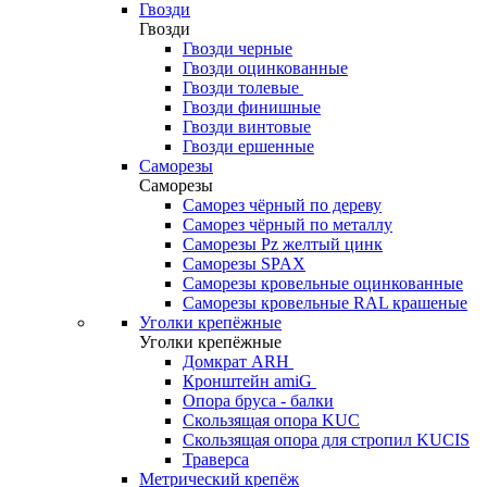
Гвозди
Гвозди
Гвозди черные
Гвозди оцинкованные
Гвозди толевые
Гвозди финишные
Гвозди винтовые
Гвозди ершенные
Саморезы
Саморезы
Саморез чёрный по дереву
Саморез чёрный по металлу
Саморезы Pz желтый цинк
Саморезы SPAX
Саморезы кровельные оцинкованные
Саморезы кровельные RAL крашеные
Уголки крепёжные
Уголки крепёжные
Домкрат ARH
Кронштейн amiG
Опора бруса - балки
Скользящая опора KUC
Скользящая опора для стропил KUCIS
Траверса
Метрический крепёж