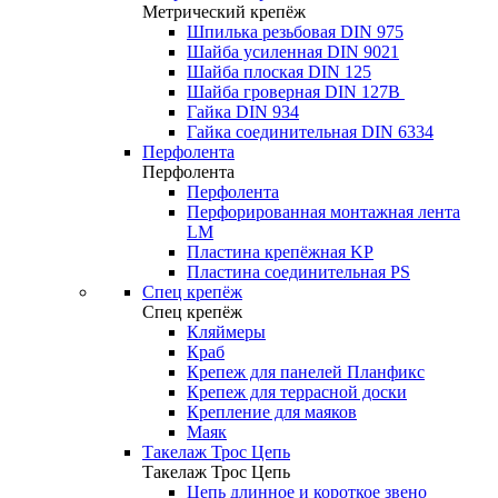
Метрический крепёж
Шпилька резьбовая DIN 975
Шайба усиленная DIN 9021
Шайба плоская DIN 125
Шайба гроверная DIN 127B
Гайка DIN 934
Гайка соединительная DIN 6334
Перфолента
Перфолента
Перфолента
Перфорированная монтажная лента
LM
Пластина крепёжная KP
Пластина соединительная PS
Спец крепёж
Спец крепёж
Кляймеры
Краб
Крепеж для панелей Планфикс
Крепеж для террасной доски
Крепление для маяков
Маяк
Такелаж Трос Цепь
Такелаж Трос Цепь
Цепь длинное и короткое звено