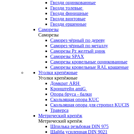
Гвозди оцинкованные
Гвозди толевые
Гвозди финишные
Гвозди винтовые
Гвозди ершенные
Саморезы
Саморезы
Саморез чёрный по дереву
Саморез чёрный по металлу
Саморезы Pz желтый цинк
Саморезы SPAX
Саморезы кровельные оцинкованные
Саморезы кровельные RAL крашеные
Уголки крепёжные
Уголки крепёжные
Домкрат ARH
Кронштейн amiG
Опора бруса - балки
Скользящая опора KUC
Скользящая опора для стропил KUCIS
Траверса
Метрический крепёж
Метрический крепёж
Шпилька резьбовая DIN 975
Шайба усиленная DIN 9021