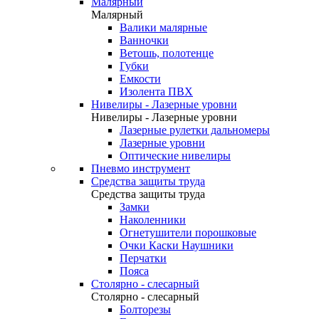
Малярный
Малярный
Валики малярные
Ванночки
Ветошь, полотенце
Губки
Емкости
Изолента ПВХ
Нивелиры - Лазерные уровни
Нивелиры - Лазерные уровни
Лазерные рулетки дальномеры
Лазерные уровни
Оптические нивелиры
Пневмо инструмент
Средства защиты труда
Средства защиты труда
Замки
Наколенники
Огнетушители порошковые
Очки Каски Наушники
Перчатки
Пояса
Столярно - слесарный
Столярно - слесарный
Болторезы