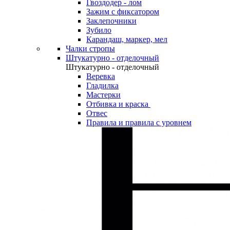
Гвоздодер - лом
Зажим с фиксатором
Заклепочники
Зубило
Карандаш, маркер, мел
Чалки стропы
Штукатурно - отделочный
Штукатурно - отделочный
Веревка
Гладилка
Мастерки
Отбивка и краска
Отвес
Правила и правила с уровнем