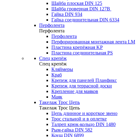
Шайба плоская DIN 125
Шайба гроверная DIN 127B
Гайка DIN 934
Гайка соединительная DIN 6334
Перфолента
Перфолента
Перфолента
Перфорированная монтажная лента LM
Пластина крепёжная KP
Пластина соединительная PS
Спец крепёж
Спец крепёж
Кляймеры
Краб
Крепеж для панелей Планфикс
Крепеж для террасной доски
Крепление для маяков
Маяк
Такелаж Трос Цепь
Такелаж Трос Цепь
Цепь длинное и короткое звено
Трос стальной и в оплетке
Талреп крюк-кольцо DIN 1480
Рым-гайка DIN 582
Коуш DIN 6899