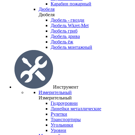
Карабин пожарный
Дюбеля
Дюбеля
Дюбель - гвозди
Дюбель Wkret-Met
Дюбель гриб
Дюбель дрива
Дюбель ёж
Дюбель монтажный
Инструмент
Измерительный
Измерительный
Гидроуровни
Линейки металлические
Рулетки
Транспортиры
Угольники
Уровни