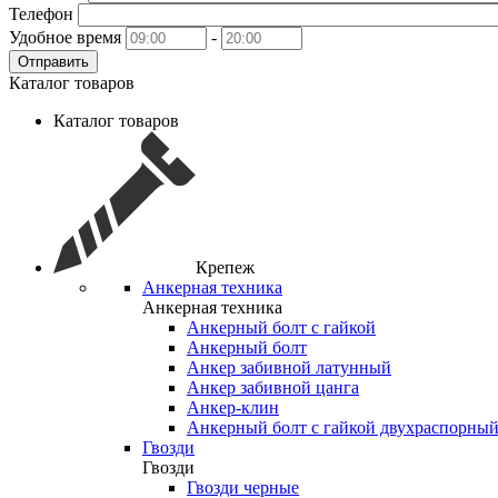
Телефон
Удобное время
-
Отправить
Каталог товаров
Каталог товаров
Крепеж
Анкерная техника
Анкерная техника
Анкерный болт с гайкой
Анкерный болт
Анкер забивной латунный
Анкер забивной цанга
Анкер-клин
Анкерный болт с гайкой двухраспорны
Гвозди
Гвозди
Гвозди черные