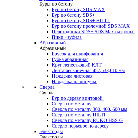
Буры по бетону
Бур по бетону SDS MAX
Бур по бетону SDS+
Бур по бетону SDS+ HILTI
Бур по бетону проломной SDS MAX
Переходники SDS+ SDS Max патроны
Пики - зубила
Абразивный
Абразивный
Брусок для шлифования
Губка абразивная
Круг лепестковый КЛТ
Лента бесконечная 457,533,610 мм
Наждачка листовая
Наждачка на липучке
Свёрла
Свёрла
Бур по дереву винтовой
Сверла по металлу
Сверла по металлу 300, 400, 600 мм
Сверла по металлу HILTI
Свёрла по металлу RUKO HSS-G
Сверло перьевое по дереву
Электроды
Электроды