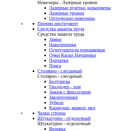
Нивелиры - Лазерные уровни
Лазерные рулетки дальномеры
Лазерные уровни
Оптические нивелиры
Пневмо инструмент
Средства защиты труда
Средства защиты труда
Замки
Наколенники
Огнетушители порошковые
Очки Каски Наушники
Перчатки
Пояса
Столярно - слесарный
Столярно - слесарный
Болторезы
Гвоздодер - лом
Зажим с фиксатором
Заклепочники
Зубило
Карандаш, маркер, мел
Чалки стропы
Штукатурно - отделочный
Штукатурно - отделочный
Веревка