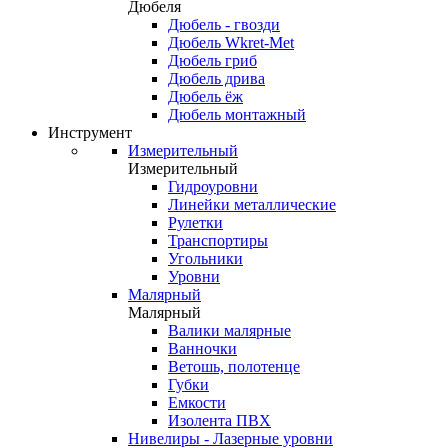
Дюбеля
Дюбель - гвозди
Дюбель Wkret-Met
Дюбель гриб
Дюбель дрива
Дюбель ёж
Дюбель монтажный
Инструмент
Измерительный
Измерительный
Гидроуровни
Линейки металлические
Рулетки
Транспортиры
Угольники
Уровни
Малярный
Малярный
Валики малярные
Ванночки
Ветошь, полотенце
Губки
Емкости
Изолента ПВХ
Нивелиры - Лазерные уровни