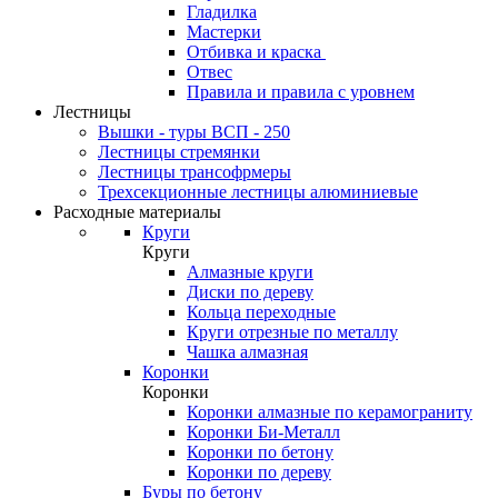
Гладилка
Мастерки
Отбивка и краска
Отвес
Правила и правила с уровнем
Лестницы
Вышки - туры ВСП - 250
Лестницы стремянки
Лестницы трансофрмеры
Трехсекционные лестницы алюминиевые
Расходные материалы
Круги
Круги
Алмазные круги
Диски по дереву
Кольца переходные
Круги отрезные по металлу
Чашка алмазная
Коронки
Коронки
Коронки алмазные по керамограниту
Коронки Би-Металл
Коронки по бетону
Коронки по дереву
Буры по бетону