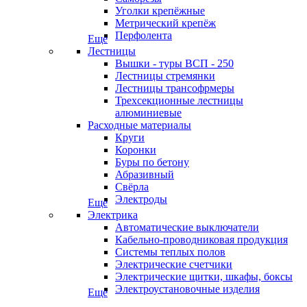
Уголки крепёжные
Метрический крепёж
Перфолента
Еще
Лестницы
Вышки - туры ВСП - 250
Лестницы стремянки
Лестницы трансофрмеры
Трехсекционные лестницы
алюминиевые
Расходные материалы
Круги
Коронки
Буры по бетону
Абразивный
Свёрла
Электроды
Еще
Электрика
Автоматические выключатели
Кабельно-проводниковая продукция
Системы теплых полов
Электрические счетчики
Электрические щитки, шкафы, боксы
Электроустановочные изделия
Еще