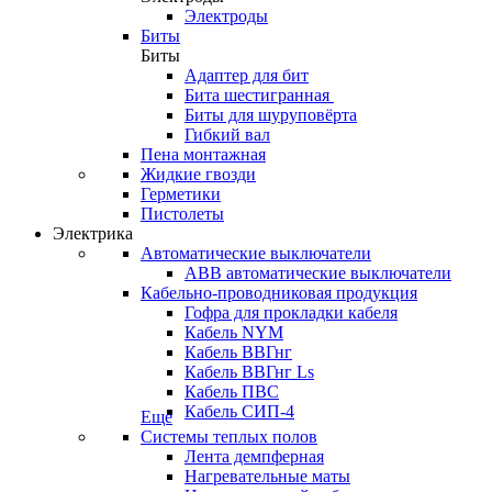
Электроды
Биты
Биты
Адаптер для бит
Бита шестигранная
Биты для шуруповёрта
Гибкий вал
Пена монтажная
Жидкие гвозди
Герметики
Пистолеты
Электрика
Автоматические выключатели
ABB автоматические выключатели
Кабельно-проводниковая продукция
Гофра для прокладки кабеля
Кабель NYM
Кабель ВВГнг
Кабель ВВГнг Ls
Кабель ПВС
Кабель СИП-4
Еще
Системы теплых полов
Лента демпферная
Нагревательные маты