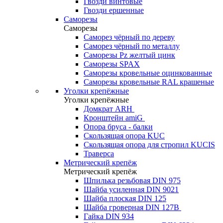
Гвозди винтовые
Гвозди ершенные
Саморезы
Саморезы
Саморез чёрный по дереву
Саморез чёрный по металлу
Саморезы Pz желтый цинк
Саморезы SPAX
Саморезы кровельные оцинкованные
Саморезы кровельные RAL крашеные
Уголки крепёжные
Уголки крепёжные
Домкрат ARH
Кронштейн amiG
Опора бруса - балки
Скользящая опора KUC
Скользящая опора для стропил KUCIS
Траверса
Метрический крепёж
Метрический крепёж
Шпилька резьбовая DIN 975
Шайба усиленная DIN 9021
Шайба плоская DIN 125
Шайба гроверная DIN 127B
Гайка DIN 934