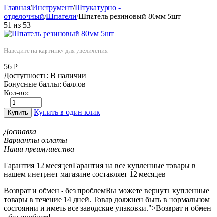
Главная
/
Инструмент
/
Штукатурно -
отделочный
/
Шпатели
/
Шпатель резиновый 80мм 5шт
51
из
53
Наведите на картинку для увеличения
56
Р
Доступность:
В наличии
Бонусные баллы:
баллов
Кол-во:
+
−
Купить в один клик
Купить
Доставка
Варианты оплаты
Наши преимушества
Гарантия 12 месяцев
Гарантия на все купленные товары в
нашем инетрнет магазине составляет 12 месяцев
Возврат и обмен - без проблем
Вы можете вернуть купленные
товары в течение 14 дней. Товар должнен быть в нормальном
состоянии и иметь все заводские упаковки.">Возврат и обмен
- без проблем!