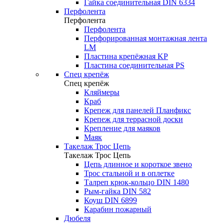
Гайка соединительная DIN 6334
Перфолента
Перфолента
Перфолента
Перфорированная монтажная лента
LM
Пластина крепёжная KP
Пластина соединительная PS
Спец крепёж
Спец крепёж
Кляймеры
Краб
Крепеж для панелей Планфикс
Крепеж для террасной доски
Крепление для маяков
Маяк
Такелаж Трос Цепь
Такелаж Трос Цепь
Цепь длинное и короткое звено
Трос стальной и в оплетке
Талреп крюк-кольцо DIN 1480
Рым-гайка DIN 582
Коуш DIN 6899
Карабин пожарный
Дюбеля