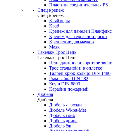
Пластина соединительная PS
Спец крепёж
Спец крепёж
Кляймеры
Краб
Крепеж для панелей Планфикс
Крепеж для террасной доски
Крепление для маяков
Маяк
Такелаж Трос Цепь
Такелаж Трос Цепь
Цепь длинное и короткое звено
Трос стальной и в оплетке
Талреп крюк-кольцо DIN 1480
Рым-гайка DIN 582
Коуш DIN 6899
Карабин пожарный
Дюбеля
Дюбеля
Дюбель - гвозди
Дюбель Wkret-Met
Дюбель гриб
Дюбель дрива
Дюбель ёж