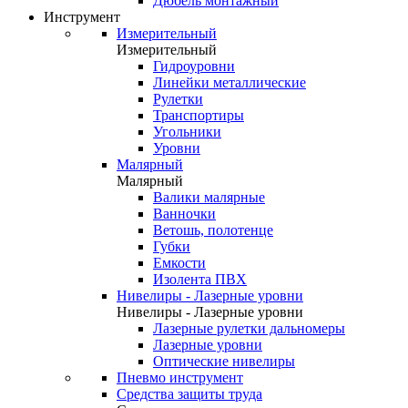
Дюбель монтажный
Инструмент
Измерительный
Измерительный
Гидроуровни
Линейки металлические
Рулетки
Транспортиры
Угольники
Уровни
Малярный
Малярный
Валики малярные
Ванночки
Ветошь, полотенце
Губки
Емкости
Изолента ПВХ
Нивелиры - Лазерные уровни
Нивелиры - Лазерные уровни
Лазерные рулетки дальномеры
Лазерные уровни
Оптические нивелиры
Пневмо инструмент
Средства защиты труда