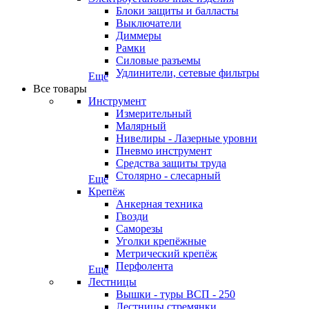
Блоки защиты и балласты
Выключатели
Диммеры
Рамки
Силовые разъемы
Удлинители, сетевые фильтры
Еще
Все товары
Инструмент
Измерительный
Малярный
Нивелиры - Лазерные уровни
Пневмо инструмент
Средства защиты труда
Столярно - слесарный
Еще
Крепёж
Анкерная техника
Гвозди
Саморезы
Уголки крепёжные
Метрический крепёж
Перфолента
Еще
Лестницы
Вышки - туры ВСП - 250
Лестницы стремянки