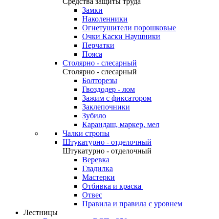
Средства защиты труда
Замки
Наколенники
Огнетушители порошковые
Очки Каски Наушники
Перчатки
Пояса
Столярно - слесарный
Столярно - слесарный
Болторезы
Гвоздодер - лом
Зажим с фиксатором
Заклепочники
Зубило
Карандаш, маркер, мел
Чалки стропы
Штукатурно - отделочный
Штукатурно - отделочный
Веревка
Гладилка
Мастерки
Отбивка и краска
Отвес
Правила и правила с уровнем
Лестницы