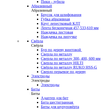
Пики - зубила
Абразивный
Абразивный
Брусок для шлифования
Губка абразивная
Круг лепестковый КЛТ
Лента бесконечная 457,533,610 мм
Наждачка листовая
Наждачка на липучке
Свёрла
Свёрла
Бур по дереву винтовой
Сверла по металлу
Сверла по металлу 300, 400, 600 мм
Сверла по металлу HILTI
Свёрла по металлу RUKO HSS-G
Сверло перьевое по дереву
Электроды
Электроды
Электроды
Биты
Биты
Адаптер для бит
Бита шестигранная
Биты для шуруповёрта