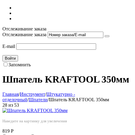
Отслеживание заказа
Отслеживание заказа
E-mail
Войти
Запомнить
Шпатель KRAFTOOL 350мм
Главная
/
Инструмент
/
Штукатурно -
отделочный
/
Шпатели
/
Шпатель KRAFTOOL 350мм
28
из
53
Наведите на картинку для увеличения
819
Р