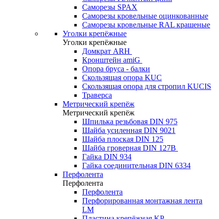
Саморезы SPAX
Саморезы кровельные оцинкованные
Саморезы кровельные RAL крашеные
Уголки крепёжные
Уголки крепёжные
Домкрат ARH
Кронштейн amiG
Опора бруса - балки
Скользящая опора KUC
Скользящая опора для стропил KUCIS
Траверса
Метрический крепёж
Метрический крепёж
Шпилька резьбовая DIN 975
Шайба усиленная DIN 9021
Шайба плоская DIN 125
Шайба гроверная DIN 127B
Гайка DIN 934
Гайка соединительная DIN 6334
Перфолента
Перфолента
Перфолента
Перфорированная монтажная лента
LM
Пластина крепёжная KP