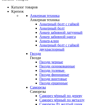
Каталог товаров
Крепеж
Анкерная техника
Анкерная техника
Анкерный болт с гайкой
Анкерный болт
Анкер забивной латунный
Анкер забивной цанга
Анкер-клин
Анкерный болт с гайкой
двухраспорный
Гвозди
Гвозди
Гвозди черные
Гвозди оцинкованные
Гвозди толевые
Гвозди финишные
Гвозди винтовые
Гвозди ершенные
Саморезы
Саморезы
Саморез чёрный по дереву
Саморез чёрный по металлу
Саморезы Pz желтый цинк