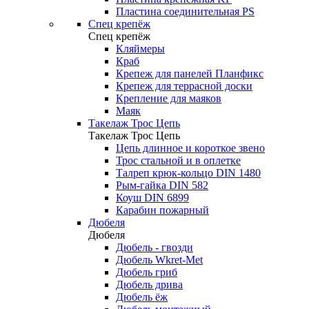
Пластина соединительная PS
Спец крепёж
Спец крепёж
Кляймеры
Краб
Крепеж для панелей Планфикс
Крепеж для террасной доски
Крепление для маяков
Маяк
Такелаж Трос Цепь
Такелаж Трос Цепь
Цепь длинное и короткое звено
Трос стальной и в оплетке
Талреп крюк-кольцо DIN 1480
Рым-гайка DIN 582
Коуш DIN 6899
Карабин пожарный
Дюбеля
Дюбеля
Дюбель - гвозди
Дюбель Wkret-Met
Дюбель гриб
Дюбель дрива
Дюбель ёж