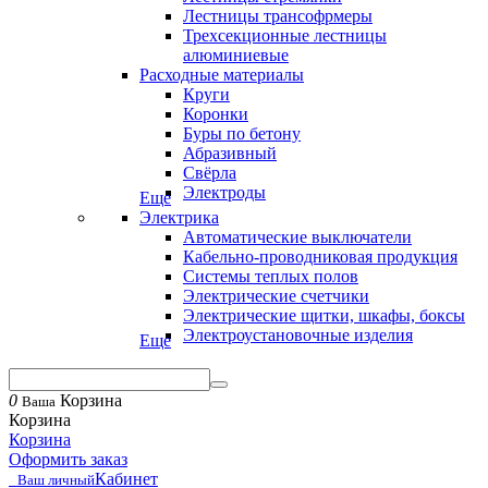
Лестницы трансофрмеры
Трехсекционные лестницы
алюминиевые
Расходные материалы
Круги
Коронки
Буры по бетону
Абразивный
Свёрла
Электроды
Еще
Электрика
Автоматические выключатели
Кабельно-проводниковая продукция
Системы теплых полов
Электрические счетчики
Электрические щитки, шкафы, боксы
Электроустановочные изделия
Еще
0
Корзина
Ваша
Корзина
Корзина
Оформить заказ
Кабинет
Ваш личный