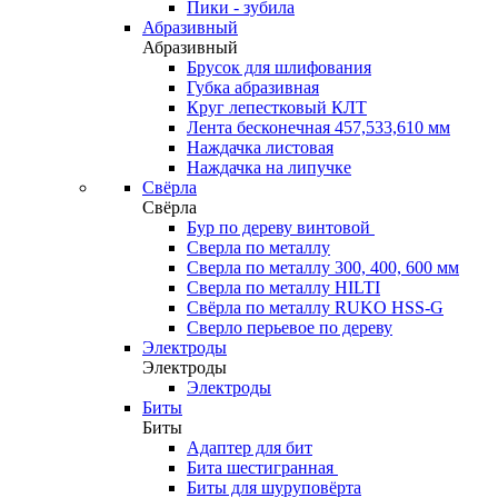
Пики - зубила
Абразивный
Абразивный
Брусок для шлифования
Губка абразивная
Круг лепестковый КЛТ
Лента бесконечная 457,533,610 мм
Наждачка листовая
Наждачка на липучке
Свёрла
Свёрла
Бур по дереву винтовой
Сверла по металлу
Сверла по металлу 300, 400, 600 мм
Сверла по металлу HILTI
Свёрла по металлу RUKO HSS-G
Сверло перьевое по дереву
Электроды
Электроды
Электроды
Биты
Биты
Адаптер для бит
Бита шестигранная
Биты для шуруповёрта