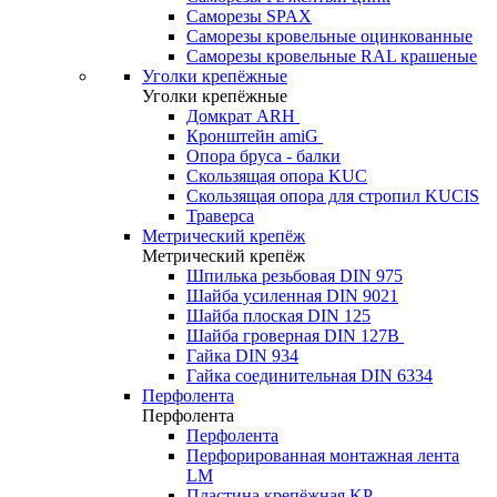
Саморезы SPAX
Саморезы кровельные оцинкованные
Саморезы кровельные RAL крашеные
Уголки крепёжные
Уголки крепёжные
Домкрат ARH
Кронштейн amiG
Опора бруса - балки
Скользящая опора KUC
Скользящая опора для стропил KUCIS
Траверса
Метрический крепёж
Метрический крепёж
Шпилька резьбовая DIN 975
Шайба усиленная DIN 9021
Шайба плоская DIN 125
Шайба гроверная DIN 127B
Гайка DIN 934
Гайка соединительная DIN 6334
Перфолента
Перфолента
Перфолента
Перфорированная монтажная лента
LM
Пластина крепёжная KP