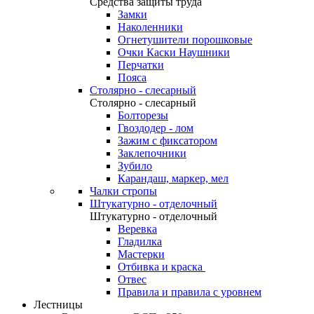
Средства защиты труда
Замки
Наколенники
Огнетушители порошковые
Очки Каски Наушники
Перчатки
Пояса
Столярно - слесарный
Столярно - слесарный
Болторезы
Гвоздодер - лом
Зажим с фиксатором
Заклепочники
Зубило
Карандаш, маркер, мел
Чалки стропы
Штукатурно - отделочный
Штукатурно - отделочный
Веревка
Гладилка
Мастерки
Отбивка и краска
Отвес
Правила и правила с уровнем
Лестницы