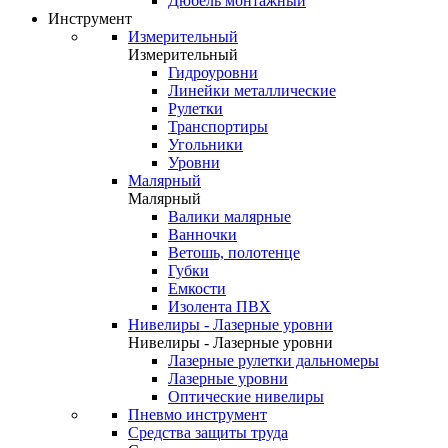
Дюбель монтажный
Инструмент
Измерительный
Измерительный
Гидроуровни
Линейки металлические
Рулетки
Транспортиры
Угольники
Уровни
Малярный
Малярный
Валики малярные
Ванночки
Ветошь, полотенце
Губки
Емкости
Изолента ПВХ
Нивелиры - Лазерные уровни
Нивелиры - Лазерные уровни
Лазерные рулетки дальномеры
Лазерные уровни
Оптические нивелиры
Пневмо инструмент
Средства защиты труда