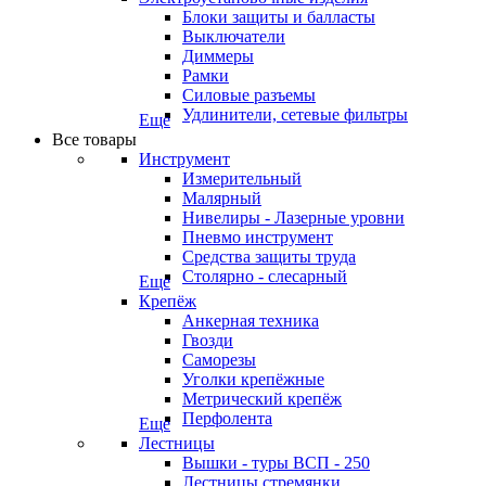
Блоки защиты и балласты
Выключатели
Диммеры
Рамки
Силовые разъемы
Удлинители, сетевые фильтры
Еще
Все товары
Инструмент
Измерительный
Малярный
Нивелиры - Лазерные уровни
Пневмо инструмент
Средства защиты труда
Столярно - слесарный
Еще
Крепёж
Анкерная техника
Гвозди
Саморезы
Уголки крепёжные
Метрический крепёж
Перфолента
Еще
Лестницы
Вышки - туры ВСП - 250
Лестницы стремянки