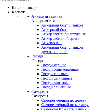
Каталог товаров
Крепеж
Анкерная техника
Анкерная техника
Анкерный болт с гайкой
Анкерный болт
Анкер забивной латунный
Анкер забивной цанга
Анкер-клин
Анкерный болт с гайкой
двухраспорный
Гвозди
Гвозди
Гвозди черные
Гвозди оцинкованные
Гвозди толевые
Гвозди финишные
Гвозди винтовые
Гвозди ершенные
Саморезы
Саморезы
Саморез чёрный по дереву
Саморез чёрный по металлу
Саморезы Pz желтый цинк