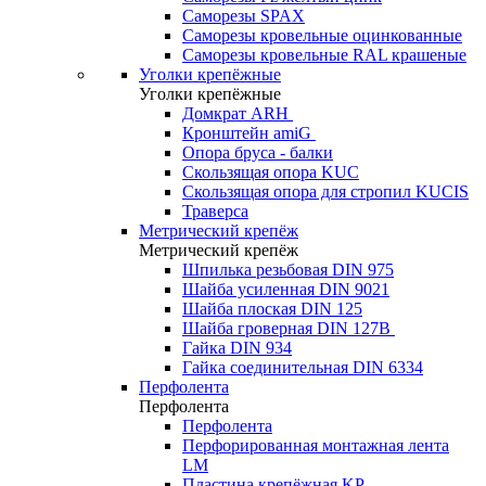
Саморезы SPAX
Саморезы кровельные оцинкованные
Саморезы кровельные RAL крашеные
Уголки крепёжные
Уголки крепёжные
Домкрат ARH
Кронштейн amiG
Опора бруса - балки
Скользящая опора KUC
Скользящая опора для стропил KUCIS
Траверса
Метрический крепёж
Метрический крепёж
Шпилька резьбовая DIN 975
Шайба усиленная DIN 9021
Шайба плоская DIN 125
Шайба гроверная DIN 127B
Гайка DIN 934
Гайка соединительная DIN 6334
Перфолента
Перфолента
Перфолента
Перфорированная монтажная лента
LM
Пластина крепёжная KP