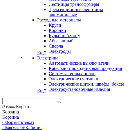
Лестницы трансофрмеры
Трехсекционные лестницы
алюминиевые
Расходные материалы
Круги
Коронки
Буры по бетону
Абразивный
Свёрла
Электроды
Еще
Электрика
Автоматические выключатели
Кабельно-проводниковая продукция
Системы теплых полов
Электрические счетчики
Электрические щитки, шкафы, боксы
Электроустановочные изделия
Еще
0
Корзина
Ваша
Корзина
Корзина
Оформить заказ
Кабинет
Ваш личный