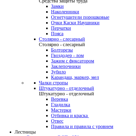
Средства защиты труда
Замки
Наколенники
Огнетушители порошковые
Очки Каски Наушники
Перчатки
Пояса
Столярно - слесарный
Столярно - слесарный
Болторезы
Гвоздодер - лом
Зажим с фиксатором
Заклепочники
Зубило
Карандаш, маркер, мел
Чалки стропы
Штукатурно - отделочный
Штукатурно - отделочный
Веревка
Гладилка
Мастерки
Отбивка и краска
Отвес
Правила и правила с уровнем
Лестницы