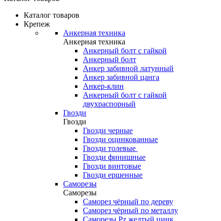
Каталог товаров
Крепеж
Анкерная техника
Анкерная техника
Анкерный болт с гайкой
Анкерный болт
Анкер забивной латунный
Анкер забивной цанга
Анкер-клин
Анкерный болт с гайкой
двухраспорный
Гвозди
Гвозди
Гвозди черные
Гвозди оцинкованные
Гвозди толевые
Гвозди финишные
Гвозди винтовые
Гвозди ершенные
Саморезы
Саморезы
Саморез чёрный по дереву
Саморез чёрный по металлу
Саморезы Pz желтый цинк