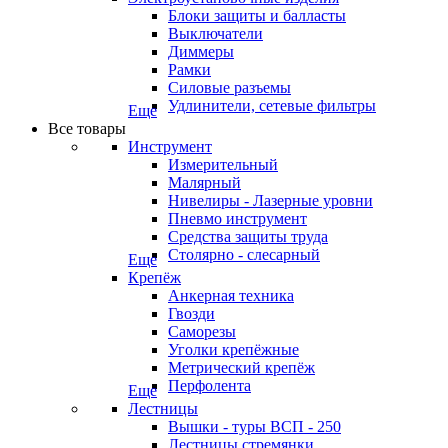
Блоки защиты и балласты
Выключатели
Диммеры
Рамки
Силовые разъемы
Удлинители, сетевые фильтры
Еще
Все товары
Инструмент
Измерительный
Малярный
Нивелиры - Лазерные уровни
Пневмо инструмент
Средства защиты труда
Столярно - слесарный
Еще
Крепёж
Анкерная техника
Гвозди
Саморезы
Уголки крепёжные
Метрический крепёж
Перфолента
Еще
Лестницы
Вышки - туры ВСП - 250
Лестницы стремянки