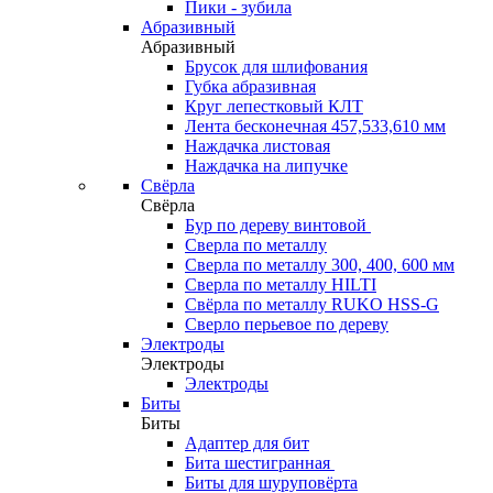
Пики - зубила
Абразивный
Абразивный
Брусок для шлифования
Губка абразивная
Круг лепестковый КЛТ
Лента бесконечная 457,533,610 мм
Наждачка листовая
Наждачка на липучке
Свёрла
Свёрла
Бур по дереву винтовой
Сверла по металлу
Сверла по металлу 300, 400, 600 мм
Сверла по металлу HILTI
Свёрла по металлу RUKO HSS-G
Сверло перьевое по дереву
Электроды
Электроды
Электроды
Биты
Биты
Адаптер для бит
Бита шестигранная
Биты для шуруповёрта