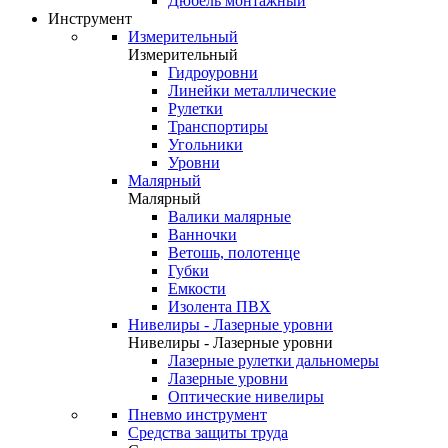
Дюбель монтажный
Инструмент
Измерительный
Измерительный
Гидроуровни
Линейки металлические
Рулетки
Транспортиры
Угольники
Уровни
Малярный
Малярный
Валики малярные
Ванночки
Ветошь, полотенце
Губки
Емкости
Изолента ПВХ
Нивелиры - Лазерные уровни
Нивелиры - Лазерные уровни
Лазерные рулетки дальномеры
Лазерные уровни
Оптические нивелиры
Пневмо инструмент
Средства защиты труда