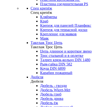
Пластина соединительная PS
Спец крепёж
Спец крепёж
Кляймеры
Краб
Крепеж для панелей Планфикс
Крепеж для террасной доски
Крепление для маяков
Маяк
Такелаж Трос Цепь
Такелаж Трос Цепь
Цепь длинное и короткое звено
Трос стальной и в оплетке
Талреп крюк-кольцо DIN 1480
Рым-гайка DIN 582
Коуш DIN 6899
Карабин пожарный
Дюбеля
Дюбеля
Дюбель - гвозди
Дюбель Wkret-Met
Дюбель гриб
Дюбель дрива
Дюбель ёж