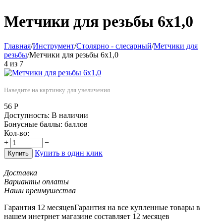
Метчики для резьбы 6х1,0
Главная
/
Инструмент
/
Столярно - слесарный
/
Метчики для
резьбы
/
Метчики для резьбы 6х1,0
4
из
7
Наведите на картинку для увеличения
56
Р
Доступность:
В наличии
Бонусные баллы:
баллов
Кол-во:
+
−
Купить в один клик
Купить
Доставка
Варианты оплаты
Наши преимушества
Гарантия 12 месяцев
Гарантия на все купленные товары в
нашем инетрнет магазине составляет 12 месяцев