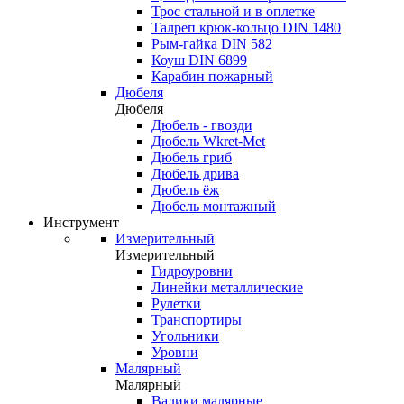
Трос стальной и в оплетке
Талреп крюк-кольцо DIN 1480
Рым-гайка DIN 582
Коуш DIN 6899
Карабин пожарный
Дюбеля
Дюбеля
Дюбель - гвозди
Дюбель Wkret-Met
Дюбель гриб
Дюбель дрива
Дюбель ёж
Дюбель монтажный
Инструмент
Измерительный
Измерительный
Гидроуровни
Линейки металлические
Рулетки
Транспортиры
Угольники
Уровни
Малярный
Малярный
Валики малярные