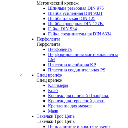
Метрический крепёж
Шпилька резьбовая DIN 975
Шайба усиленная DIN 9021
Шайба плоская DIN 125
Шайба гроверная DIN 127B
Гайка DIN 934
Гайка соединительная DIN 6334
Перфолента
Перфолента
Перфолента
Перфорированная монтажная лента
LM
Пластина крепёжная KP
Пластина соединительная PS
Спец крепёж
Спец крепёж
Кляймеры
Краб
Крепеж для панелей Планфикс
Крепеж для террасной доски
Крепление для маяков
Маяк
Такелаж Трос Цепь
Такелаж Трос Цепь
Цепь длинное и короткое звено