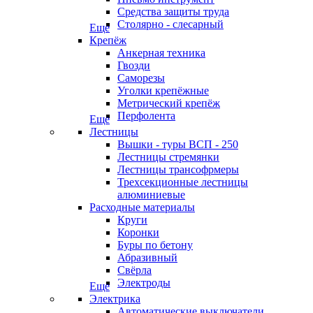
Средства защиты труда
Столярно - слесарный
Еще
Крепёж
Анкерная техника
Гвозди
Саморезы
Уголки крепёжные
Метрический крепёж
Перфолента
Еще
Лестницы
Вышки - туры ВСП - 250
Лестницы стремянки
Лестницы трансофрмеры
Трехсекционные лестницы
алюминиевые
Расходные материалы
Круги
Коронки
Буры по бетону
Абразивный
Свёрла
Электроды
Еще
Электрика
Автоматические выключатели