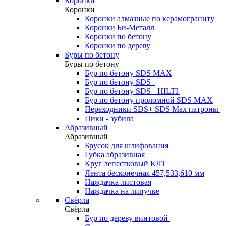
Коронки
Коронки
Коронки алмазные по керамограниту
Коронки Би-Металл
Коронки по бетону
Коронки по дереву
Буры по бетону
Буры по бетону
Бур по бетону SDS MAX
Бур по бетону SDS+
Бур по бетону SDS+ HILTI
Бур по бетону проломной SDS MAX
Переходники SDS+ SDS Max патроны
Пики - зубила
Абразивный
Абразивный
Брусок для шлифования
Губка абразивная
Круг лепестковый КЛТ
Лента бесконечная 457,533,610 мм
Наждачка листовая
Наждачка на липучке
Свёрла
Свёрла
Бур по дереву винтовой