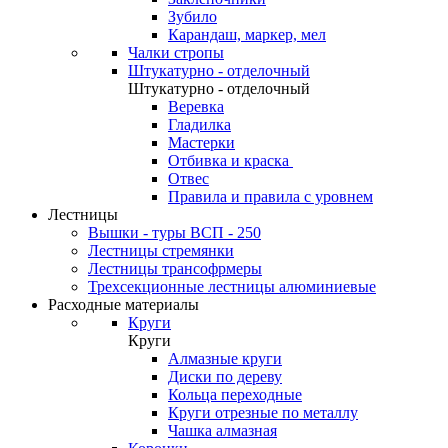
Зубило
Карандаш, маркер, мел
Чалки стропы
Штукатурно - отделочный
Штукатурно - отделочный
Веревка
Гладилка
Мастерки
Отбивка и краска
Отвес
Правила и правила с уровнем
Лестницы
Вышки - туры ВСП - 250
Лестницы стремянки
Лестницы трансофрмеры
Трехсекционные лестницы алюминиевые
Расходные материалы
Круги
Круги
Алмазные круги
Диски по дереву
Кольца переходные
Круги отрезные по металлу
Чашка алмазная