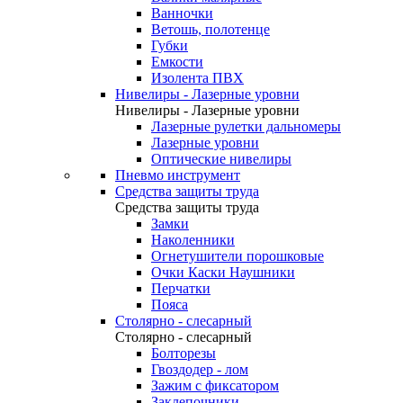
Ванночки
Ветошь, полотенце
Губки
Емкости
Изолента ПВХ
Нивелиры - Лазерные уровни
Нивелиры - Лазерные уровни
Лазерные рулетки дальномеры
Лазерные уровни
Оптические нивелиры
Пневмо инструмент
Средства защиты труда
Средства защиты труда
Замки
Наколенники
Огнетушители порошковые
Очки Каски Наушники
Перчатки
Пояса
Столярно - слесарный
Столярно - слесарный
Болторезы
Гвоздодер - лом
Зажим с фиксатором
Заклепочники