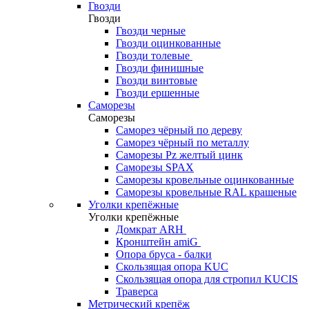
Гвозди
Гвозди
Гвозди черные
Гвозди оцинкованные
Гвозди толевые
Гвозди финишные
Гвозди винтовые
Гвозди ершенные
Саморезы
Саморезы
Саморез чёрный по дереву
Саморез чёрный по металлу
Саморезы Pz желтый цинк
Саморезы SPAX
Саморезы кровельные оцинкованные
Саморезы кровельные RAL крашеные
Уголки крепёжные
Уголки крепёжные
Домкрат ARH
Кронштейн amiG
Опора бруса - балки
Скользящая опора KUC
Скользящая опора для стропил KUCIS
Траверса
Метрический крепёж