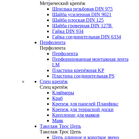
Метрический крепёж
Шпилька резьбовая DIN 975
Шайба усиленная DIN 9021
Шайба плоская DIN 125
Шайба гроверная DIN 127B
Гайка DIN 934
Гайка соединительная DIN 6334
Перфолента
Перфолента
Перфолента
Перфорированная монтажная лента
LM
Пластина крепёжная KP
Пластина соединительная PS
Спец крепёж
Спец крепёж
Кляймеры
Краб
Крепеж для панелей Планфикс
Крепеж для террасной доски
Крепление для маяков
Маяк
Такелаж Трос Цепь
Такелаж Трос Цепь
Цепь длинное и короткое звено