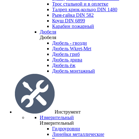
Трос стальной и в оплетке
Талреп крюк-кольцо DIN 1480
Рым-гайка DIN 582
Коуш DIN 6899
Карабин пожарный
Дюбеля
Дюбеля
Дюбель - гвозди
Дюбель Wkret-Met
Дюбель гриб
Дюбель дрива
Дюбель ёж
Дюбель монтажный
Инструмент
Измерительный
Измерительный
Гидроуровни
Линейки металлические