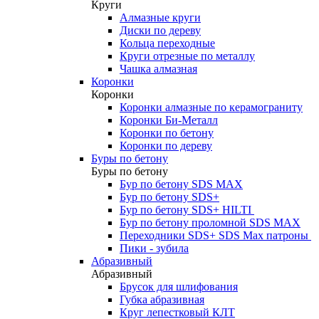
Круги
Алмазные круги
Диски по дереву
Кольца переходные
Круги отрезные по металлу
Чашка алмазная
Коронки
Коронки
Коронки алмазные по керамограниту
Коронки Би-Металл
Коронки по бетону
Коронки по дереву
Буры по бетону
Буры по бетону
Бур по бетону SDS MAX
Бур по бетону SDS+
Бур по бетону SDS+ HILTI
Бур по бетону проломной SDS MAX
Переходники SDS+ SDS Max патроны
Пики - зубила
Абразивный
Абразивный
Брусок для шлифования
Губка абразивная
Круг лепестковый КЛТ