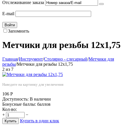
Отслеживание заказа
E-mail
Войти
Запомнить
Метчики для резьбы 12х1,75
Главная
/
Инструмент
/
Столярно - слесарный
/
Метчики для
резьбы
/
Метчики для резьбы 12х1,75
2
из
7
Наведите на картинку для увеличения
106
Р
Доступность:
В наличии
Бонусные баллы:
баллов
Кол-во:
+
−
Купить в один клик
Купить