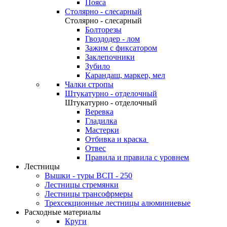
Пояса
Столярно - слесарный
Столярно - слесарный
Болторезы
Гвоздодер - лом
Зажим с фиксатором
Заклепочники
Зубило
Карандаш, маркер, мел
Чалки стропы
Штукатурно - отделочный
Штукатурно - отделочный
Веревка
Гладилка
Мастерки
Отбивка и краска
Отвес
Правила и правила с уровнем
Лестницы
Вышки - туры ВСП - 250
Лестницы стремянки
Лестницы трансофрмеры
Трехсекционные лестницы алюминиевые
Расходные материалы
Круги