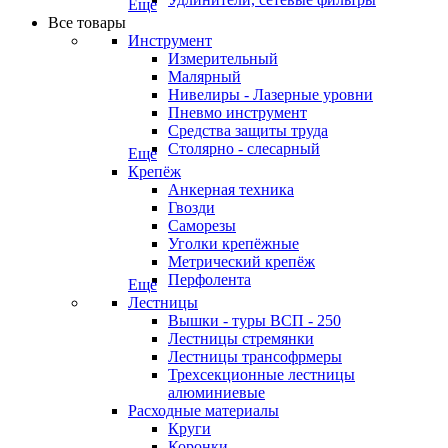
Еще
Все товары
Инструмент
Измерительный
Малярный
Нивелиры - Лазерные уровни
Пневмо инструмент
Средства защиты труда
Столярно - слесарный
Еще
Крепёж
Анкерная техника
Гвозди
Саморезы
Уголки крепёжные
Метрический крепёж
Перфолента
Еще
Лестницы
Вышки - туры ВСП - 250
Лестницы стремянки
Лестницы трансофрмеры
Трехсекционные лестницы
алюминиевые
Расходные материалы
Круги
Коронки