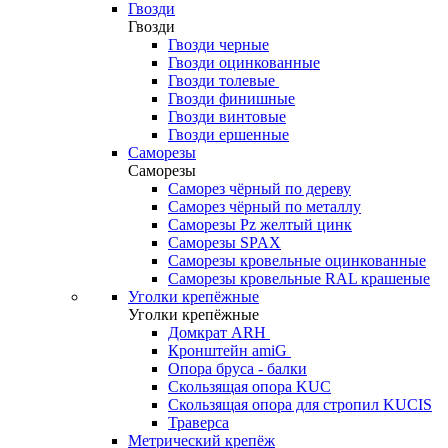
Гвозди
Гвозди
Гвозди черные
Гвозди оцинкованные
Гвозди толевые
Гвозди финишные
Гвозди винтовые
Гвозди ершенные
Саморезы
Саморезы
Саморез чёрный по дереву
Саморез чёрный по металлу
Саморезы Pz желтый цинк
Саморезы SPAX
Саморезы кровельные оцинкованные
Саморезы кровельные RAL крашеные
Уголки крепёжные
Уголки крепёжные
Домкрат ARH
Кронштейн amiG
Опора бруса - балки
Скользящая опора KUC
Скользящая опора для стропил KUCIS
Траверса
Метрический крепёж