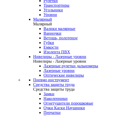
Рулетки
Транспортиры
Угольники
Уровни
Малярный
Малярный
Валики малярные
Ванночки
Ветошь, полотенце
Губки
Емкости
Изолента ПВХ
Нивелиры - Лазерные уровни
Нивелиры - Лазерные уровни
Лазерные рулетки дальномеры
Лазерные уровни
Оптические нивелиры
Пневмо инструмент
Средства защиты труда
Средства защиты труда
Замки
Наколенники
Огнетушители порошковые
Очки Каски Наушники
Перчатки