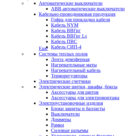
Автоматические выключатели
ABB автоматические выключатели
Кабельно-проводниковая продукция
Гофра для прокладки кабеля
Кабель NYM
Кабель ВВГнг
Кабель ВВГнг Ls
Кабель ПВС
Кабель СИП-4
Еще
Системы теплых полов
Лента демпферная
Нагревательные маты
Нагревательный кабель
Терморегуляторы
Электрические счетчики
Электрические щитки, шкафы, боксы
Аксессуары для щитов
Аксессуары для электромонтажа
Электроустановочные изделия
Блоки защиты и балласты
Выключатели
Диммеры
Рамки
Силовые разъемы
Удлинители, сетевые фильтры