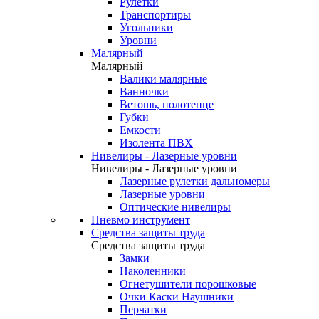
Рулетки
Транспортиры
Угольники
Уровни
Малярный
Малярный
Валики малярные
Ванночки
Ветошь, полотенце
Губки
Емкости
Изолента ПВХ
Нивелиры - Лазерные уровни
Нивелиры - Лазерные уровни
Лазерные рулетки дальномеры
Лазерные уровни
Оптические нивелиры
Пневмо инструмент
Средства защиты труда
Средства защиты труда
Замки
Наколенники
Огнетушители порошковые
Очки Каски Наушники
Перчатки