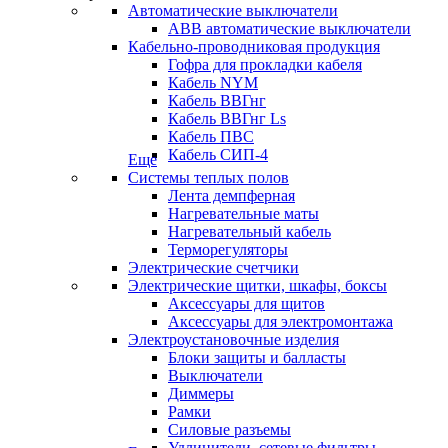
Автоматические выключатели
ABB автоматические выключатели
Кабельно-проводниковая продукция
Гофра для прокладки кабеля
Кабель NYM
Кабель ВВГнг
Кабель ВВГнг Ls
Кабель ПВС
Кабель СИП-4
Еще
Системы теплых полов
Лента демпферная
Нагревательные маты
Нагревательный кабель
Терморегуляторы
Электрические счетчики
Электрические щитки, шкафы, боксы
Аксессуары для щитов
Аксессуары для электромонтажа
Электроустановочные изделия
Блоки защиты и балласты
Выключатели
Диммеры
Рамки
Силовые разъемы
Удлинители, сетевые фильтры