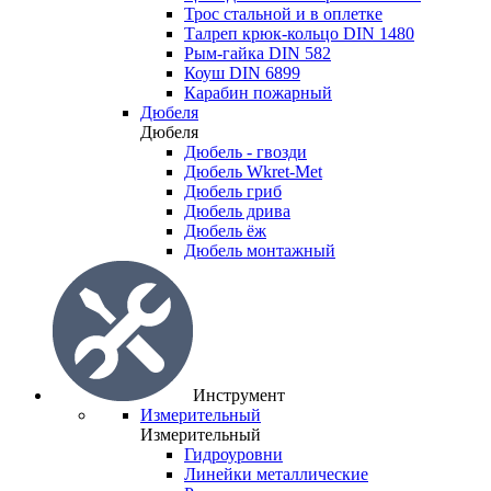
Трос стальной и в оплетке
Талреп крюк-кольцо DIN 1480
Рым-гайка DIN 582
Коуш DIN 6899
Карабин пожарный
Дюбеля
Дюбеля
Дюбель - гвозди
Дюбель Wkret-Met
Дюбель гриб
Дюбель дрива
Дюбель ёж
Дюбель монтажный
Инструмент
Измерительный
Измерительный
Гидроуровни
Линейки металлические