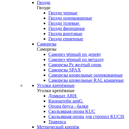
Гвозди
Гвозди
Гвозди черные
Гвозди оцинкованные
Гвозди толевые
Гвозди финишные
Гвозди винтовые
Гвозди ершенные
Саморезы
Саморезы
Саморез чёрный по дереву
Саморез чёрный по металлу
Саморезы Pz желтый цинк
Саморезы SPAX
Саморезы кровельные оцинкованные
Саморезы кровельные RAL крашеные
Уголки крепёжные
Уголки крепёжные
Домкрат ARH
Кронштейн amiG
Опора бруса - балки
Скользящая опора KUC
Скользящая опора для стропил KUCIS
Траверса
Метрический крепёж