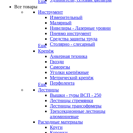
Еще
Все товары
Инструмент
Измерительный
Малярный
Нивелиры - Лазерные уровни
Пневмо инструмент
Средства защиты труда
Столярно - слесарный
Еще
Крепёж
Анкерная техника
Гвозди
Саморезы
Уголки крепёжные
Метрический крепёж
Перфолента
Еще
Лестницы
Вышки - туры ВСП - 250
Лестницы стремянки
Лестницы трансофрмеры
Трехсекционные лестницы
алюминиевые
Расходные материалы
Круги
Коронки