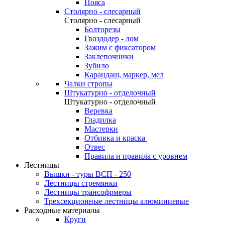
Пояса
Столярно - слесарный
Столярно - слесарный
Болторезы
Гвоздодер - лом
Зажим с фиксатором
Заклепочники
Зубило
Карандаш, маркер, мел
Чалки стропы
Штукатурно - отделочный
Штукатурно - отделочный
Веревка
Гладилка
Мастерки
Отбивка и краска
Отвес
Правила и правила с уровнем
Лестницы
Вышки - туры ВСП - 250
Лестницы стремянки
Лестницы трансофрмеры
Трехсекционные лестницы алюминиевые
Расходные материалы
Круги