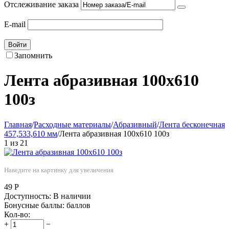
Отслеживание заказа
E-mail
Войти
Запомнить
Лента абразивная 100х610
100з
Главная
/
Расходные материалы
/
Абразивный
/
Лента бесконечная
457,533,610 мм
/
Лента абразивная 100х610 100з
1
из
21
Наведите на картинку для увеличения
49
Р
Доступность:
В наличии
Бонусные баллы:
баллов
Кол-во:
+
−