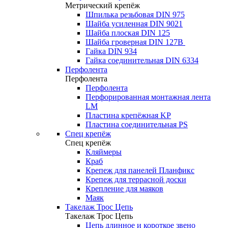
Метрический крепёж
Шпилька резьбовая DIN 975
Шайба усиленная DIN 9021
Шайба плоская DIN 125
Шайба гроверная DIN 127B
Гайка DIN 934
Гайка соединительная DIN 6334
Перфолента
Перфолента
Перфолента
Перфорированная монтажная лента
LM
Пластина крепёжная KP
Пластина соединительная PS
Спец крепёж
Спец крепёж
Кляймеры
Краб
Крепеж для панелей Планфикс
Крепеж для террасной доски
Крепление для маяков
Маяк
Такелаж Трос Цепь
Такелаж Трос Цепь
Цепь длинное и короткое звено