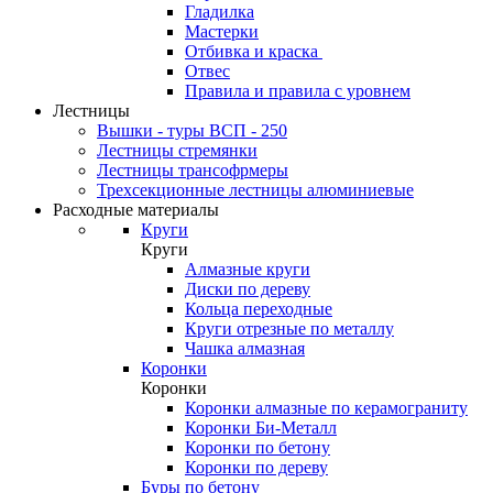
Гладилка
Мастерки
Отбивка и краска
Отвес
Правила и правила с уровнем
Лестницы
Вышки - туры ВСП - 250
Лестницы стремянки
Лестницы трансофрмеры
Трехсекционные лестницы алюминиевые
Расходные материалы
Круги
Круги
Алмазные круги
Диски по дереву
Кольца переходные
Круги отрезные по металлу
Чашка алмазная
Коронки
Коронки
Коронки алмазные по керамограниту
Коронки Би-Металл
Коронки по бетону
Коронки по дереву
Буры по бетону