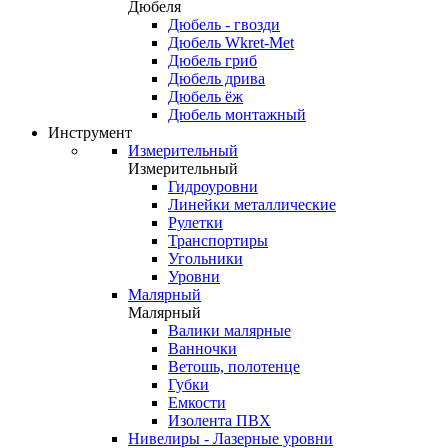
Дюбеля
Дюбель - гвозди
Дюбель Wkret-Met
Дюбель гриб
Дюбель дрива
Дюбель ёж
Дюбель монтажный
Инструмент
Измерительный
Измерительный
Гидроуровни
Линейки металлические
Рулетки
Транспортиры
Угольники
Уровни
Малярный
Малярный
Валики малярные
Ванночки
Ветошь, полотенце
Губки
Емкости
Изолента ПВХ
Нивелиры - Лазерные уровни