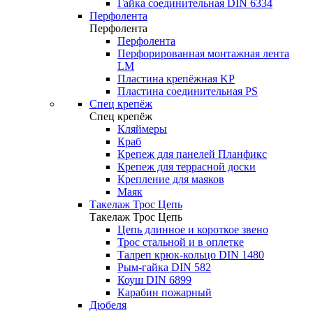
Гайка соединительная DIN 6334
Перфолента
Перфолента
Перфолента
Перфорированная монтажная лента
LM
Пластина крепёжная KP
Пластина соединительная PS
Спец крепёж
Спец крепёж
Кляймеры
Краб
Крепеж для панелей Планфикс
Крепеж для террасной доски
Крепление для маяков
Маяк
Такелаж Трос Цепь
Такелаж Трос Цепь
Цепь длинное и короткое звено
Трос стальной и в оплетке
Талреп крюк-кольцо DIN 1480
Рым-гайка DIN 582
Коуш DIN 6899
Карабин пожарный
Дюбеля