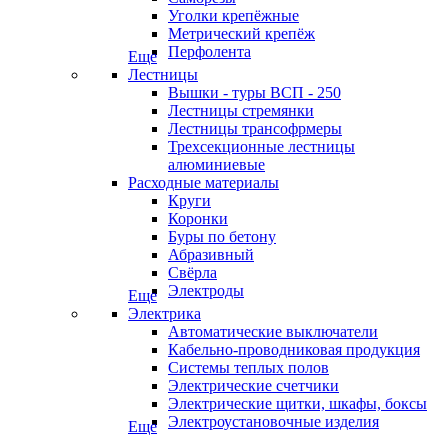
Уголки крепёжные
Метрический крепёж
Перфолента
Еще
Лестницы
Вышки - туры ВСП - 250
Лестницы стремянки
Лестницы трансофрмеры
Трехсекционные лестницы
алюминиевые
Расходные материалы
Круги
Коронки
Буры по бетону
Абразивный
Свёрла
Электроды
Еще
Электрика
Автоматические выключатели
Кабельно-проводниковая продукция
Системы теплых полов
Электрические счетчики
Электрические щитки, шкафы, боксы
Электроустановочные изделия
Еще