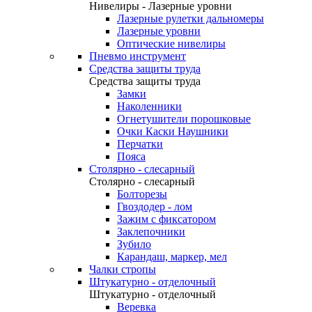
Нивелиры - Лазерные уровни
Лазерные рулетки дальномеры
Лазерные уровни
Оптические нивелиры
Пневмо инструмент
Средства защиты труда
Средства защиты труда
Замки
Наколенники
Огнетушители порошковые
Очки Каски Наушники
Перчатки
Пояса
Столярно - слесарный
Столярно - слесарный
Болторезы
Гвоздодер - лом
Зажим с фиксатором
Заклепочники
Зубило
Карандаш, маркер, мел
Чалки стропы
Штукатурно - отделочный
Штукатурно - отделочный
Веревка