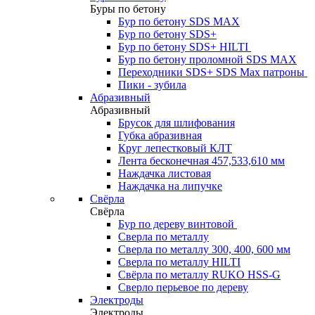
Буры по бетону
Бур по бетону SDS MAX
Бур по бетону SDS+
Бур по бетону SDS+ HILTI
Бур по бетону проломной SDS MAX
Переходники SDS+ SDS Max патроны
Пики - зубила
Абразивный
Абразивный
Брусок для шлифования
Губка абразивная
Круг лепестковый КЛТ
Лента бесконечная 457,533,610 мм
Наждачка листовая
Наждачка на липучке
Свёрла
Свёрла
Бур по дереву винтовой
Сверла по металлу
Сверла по металлу 300, 400, 600 мм
Сверла по металлу HILTI
Свёрла по металлу RUKO HSS-G
Сверло перьевое по дереву
Электроды
Электроды