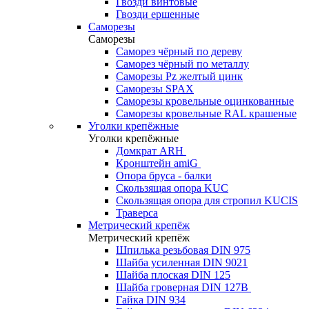
Гвозди винтовые
Гвозди ершенные
Саморезы
Саморезы
Саморез чёрный по дереву
Саморез чёрный по металлу
Саморезы Pz желтый цинк
Саморезы SPAX
Саморезы кровельные оцинкованные
Саморезы кровельные RAL крашеные
Уголки крепёжные
Уголки крепёжные
Домкрат ARH
Кронштейн amiG
Опора бруса - балки
Скользящая опора KUC
Скользящая опора для стропил KUCIS
Траверса
Метрический крепёж
Метрический крепёж
Шпилька резьбовая DIN 975
Шайба усиленная DIN 9021
Шайба плоская DIN 125
Шайба гроверная DIN 127B
Гайка DIN 934