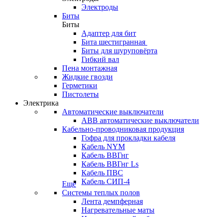
Электроды
Биты
Биты
Адаптер для бит
Бита шестигранная
Биты для шуруповёрта
Гибкий вал
Пена монтажная
Жидкие гвозди
Герметики
Пистолеты
Электрика
Автоматические выключатели
ABB автоматические выключатели
Кабельно-проводниковая продукция
Гофра для прокладки кабеля
Кабель NYM
Кабель ВВГнг
Кабель ВВГнг Ls
Кабель ПВС
Кабель СИП-4
Еще
Системы теплых полов
Лента демпферная
Нагревательные маты