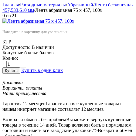
Главная
/
Расходные материалы
/
Абразивный
/
Лента бесконечная
457,533,610 мм
/
Лента абразивная 75 х 457, 100з
9
из
21
Наведите на картинку для увеличения
31
Р
Доступность:
В наличии
Бонусные баллы:
баллов
Кол-во:
+
−
Купить в один клик
Купить
Доставка
Варианты оплаты
Наши преимушества
Гарантия 12 месяцев
Гарантия на все купленные товары в
нашем инетрнет магазине составляет 12 месяцев
Возврат и обмен - без проблем
Вы можете вернуть купленные
товары в течение 14 дней. Товар должнен быть в нормальном
состоянии и иметь все заводские упаковки.">Возврат и обмен
- без проблем!