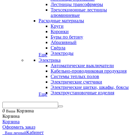
Лестницы трансофрмеры
Трехсекционные лестницы
алюминиевые
Расходные материалы
Круги
Коронки
Буры по бетону
Абразивный
Свёрла
Электроды
Еще
Электрика
Автоматические выключатели
Кабельно-проводниковая продукция
Системы теплых полов
Электрические счетчики
Электрические щитки, шкафы, боксы
Электроустановочные изделия
Еще
0
Корзина
Ваша
Корзина
Корзина
Оформить заказ
Кабинет
Ваш личный