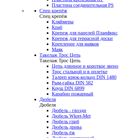
Пластина соединительная PS
Спец крепёж
Спец крепёж
Кляймеры
Краб
Крепеж для панелей Планфикс
Крепеж для террасной доски
Крепление для маяков
Маяк
Такелаж Трос Цепь
Такелаж Трос Цепь
Цепь длинное и короткое звено
Трос стальной и в оплетке
Талреп крюк-кольцо DIN 1480
Рым-гайка DIN 582
Коуш DIN 6899
Карабин пожарный
Дюбеля
Дюбеля
Дюбель - гвозди
Дюбель Wkret-Met
Дюбель гриб
Дюбель дрива
Дюбель ёж