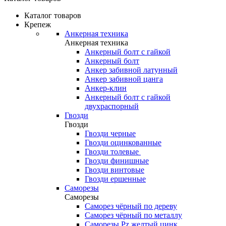
Каталог товаров
Крепеж
Анкерная техника
Анкерная техника
Анкерный болт с гайкой
Анкерный болт
Анкер забивной латунный
Анкер забивной цанга
Анкер-клин
Анкерный болт с гайкой
двухраспорный
Гвозди
Гвозди
Гвозди черные
Гвозди оцинкованные
Гвозди толевые
Гвозди финишные
Гвозди винтовые
Гвозди ершенные
Саморезы
Саморезы
Саморез чёрный по дереву
Саморез чёрный по металлу
Саморезы Pz желтый цинк