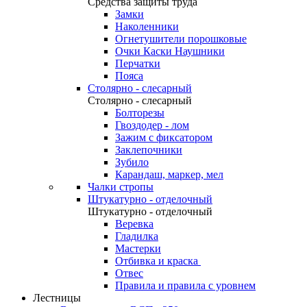
Средства защиты труда
Замки
Наколенники
Огнетушители порошковые
Очки Каски Наушники
Перчатки
Пояса
Столярно - слесарный
Столярно - слесарный
Болторезы
Гвоздодер - лом
Зажим с фиксатором
Заклепочники
Зубило
Карандаш, маркер, мел
Чалки стропы
Штукатурно - отделочный
Штукатурно - отделочный
Веревка
Гладилка
Мастерки
Отбивка и краска
Отвес
Правила и правила с уровнем
Лестницы