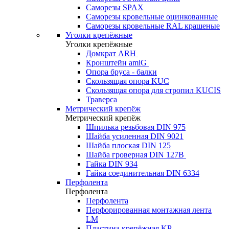
Саморезы SPAX
Саморезы кровельные оцинкованные
Саморезы кровельные RAL крашеные
Уголки крепёжные
Уголки крепёжные
Домкрат ARH
Кронштейн amiG
Опора бруса - балки
Скользящая опора KUC
Скользящая опора для стропил KUCIS
Траверса
Метрический крепёж
Метрический крепёж
Шпилька резьбовая DIN 975
Шайба усиленная DIN 9021
Шайба плоская DIN 125
Шайба гроверная DIN 127B
Гайка DIN 934
Гайка соединительная DIN 6334
Перфолента
Перфолента
Перфолента
Перфорированная монтажная лента
LM
Пластина крепёжная KP