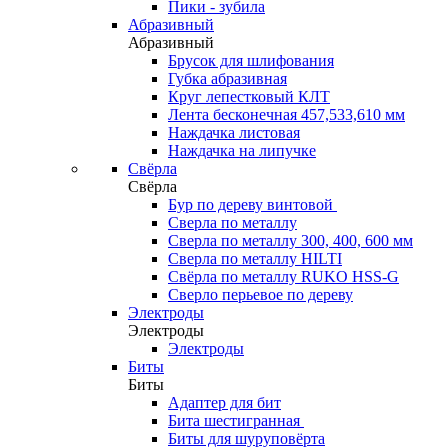
Пики - зубила
Абразивный
Абразивный
Брусок для шлифования
Губка абразивная
Круг лепестковый КЛТ
Лента бесконечная 457,533,610 мм
Наждачка листовая
Наждачка на липучке
Свёрла
Свёрла
Бур по дереву винтовой
Сверла по металлу
Сверла по металлу 300, 400, 600 мм
Сверла по металлу HILTI
Свёрла по металлу RUKO HSS-G
Сверло перьевое по дереву
Электроды
Электроды
Электроды
Биты
Биты
Адаптер для бит
Бита шестигранная
Биты для шуруповёрта