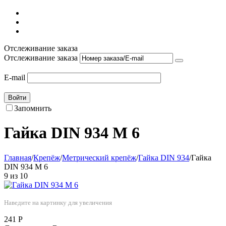
Отслеживание заказа
Отслеживание заказа
E-mail
Войти
Запомнить
Гайка DIN 934 М 6
Главная
/
Крепёж
/
Метрический крепёж
/
Гайка DIN 934
/
Гайка
DIN 934 М 6
9
из
10
Наведите на картинку для увеличения
241
Р