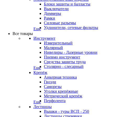
Блоки защиты и балласты
Выключатели
Диммеры
Рамки
Силовые разъемы
Удлинители, сетевые фильтры
Еще
Все товары
Инструмент
Измерительный
Малярный
Нивелиры - Лазерные уровни
Пневмо инструмент
Средства защиты труда
Столярно - слесарный
Еще
Крепёж
Анкерная техника
Гвозди
Саморезы
Уголки крепёжные
Метрический крепёж
Перфолента
Еще
Лестницы
Вышки - туры ВСП - 250
Лестницы стремянки