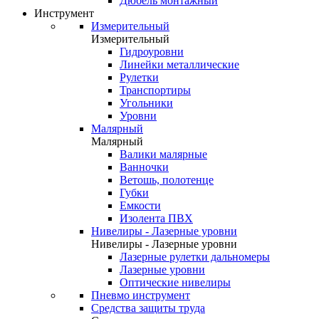
Дюбель монтажный
Инструмент
Измерительный
Измерительный
Гидроуровни
Линейки металлические
Рулетки
Транспортиры
Угольники
Уровни
Малярный
Малярный
Валики малярные
Ванночки
Ветошь, полотенце
Губки
Емкости
Изолента ПВХ
Нивелиры - Лазерные уровни
Нивелиры - Лазерные уровни
Лазерные рулетки дальномеры
Лазерные уровни
Оптические нивелиры
Пневмо инструмент
Средства защиты труда