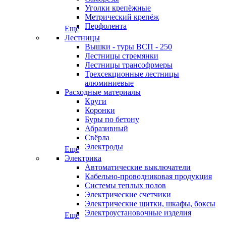
Уголки крепёжные
Метрический крепёж
Перфолента
Еще
Лестницы
Вышки - туры ВСП - 250
Лестницы стремянки
Лестницы трансофрмеры
Трехсекционные лестницы
алюминиевые
Расходные материалы
Круги
Коронки
Буры по бетону
Абразивный
Свёрла
Электроды
Еще
Электрика
Автоматические выключатели
Кабельно-проводниковая продукция
Системы теплых полов
Электрические счетчики
Электрические щитки, шкафы, боксы
Электроустановочные изделия
Еще