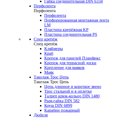
Гайка соединительная DIN 6334
Перфолента
Перфолента
Перфолента
Перфорированная монтажная лента
LM
Пластина крепёжная KP
Пластина соединительная PS
Спец крепёж
Спец крепёж
Кляймеры
Краб
Крепеж для панелей Планфикс
Крепеж для террасной доски
Крепление для маяков
Маяк
Такелаж Трос Цепь
Такелаж Трос Цепь
Цепь длинное и короткое звено
Трос стальной и в оплетке
Талреп крюк-кольцо DIN 1480
Рым-гайка DIN 582
Коуш DIN 6899
Карабин пожарный
Дюбеля