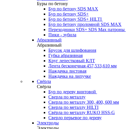
Буры по бетону
Бур по бетону SDS MAX
Бур по бетону SDS+
Бур по бетону SDS+ HILTI
Бур по бетону проломной SDS MAX
Переходники SDS+ SDS Max патроны
Пики - зубила
Абразивный
Абразивный
Брусок для шлифования
Губка абразивная
Круг лепестковый КЛТ
Лента бесконечная 457,533,610 мм
Наждачка листовая
Наждачка на липучке
Свёрла
Свёрла
Бур по дереву винтовой
Сверла по металлу
Сверла по металлу 300, 400, 600 мм
Сверла по металлу HILTI
Свёрла по металлу RUKO HSS-G
Сверло перьевое по дереву
Электроды
Электроды