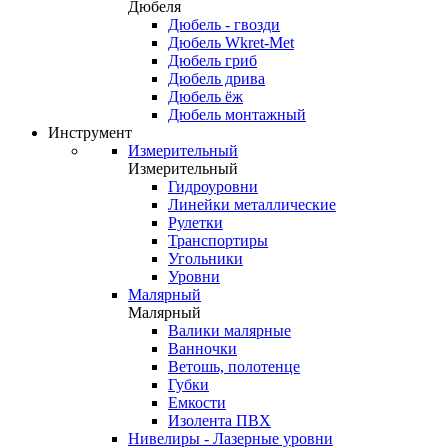
Дюбеля
Дюбель - гвозди
Дюбель Wkret-Met
Дюбель гриб
Дюбель дрива
Дюбель ёж
Дюбель монтажный
Инструмент
Измерительный
Измерительный
Гидроуровни
Линейки металлические
Рулетки
Транспортиры
Угольники
Уровни
Малярный
Малярный
Валики малярные
Ванночки
Ветошь, полотенце
Губки
Емкости
Изолента ПВХ
Нивелиры - Лазерные уровни