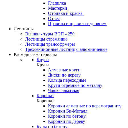
Гладилка
Мастерки
Отбивка и краска
Отвес
Правила и правила с уровнем
Лестницы
Вышки - туры ВСП - 250
Лестницы стремянки
Лестницы трансофрмеры
Трехсекционные лестницы алюминиевые
Расходные материалы
Круги
Круги
Алмазные круги
Диски по дереву
Кольца переходные
Круги отрезные по металлу
Чашка алмазная
Коронки
Коронки
Коронки алмазные по керамограниту
Коронки Би-Металл
Коронки по бетону
Коронки по дереву
Буры по бетону