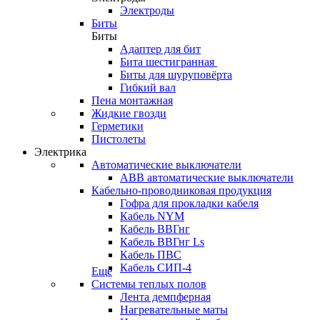
Электроды
Биты
Биты
Адаптер для бит
Бита шестигранная
Биты для шуруповёрта
Гибкий вал
Пена монтажная
Жидкие гвозди
Герметики
Пистолеты
Электрика
Автоматические выключатели
ABB автоматические выключатели
Кабельно-проводниковая продукция
Гофра для прокладки кабеля
Кабель NYM
Кабель ВВГнг
Кабель ВВГнг Ls
Кабель ПВС
Кабель СИП-4
Еще
Системы теплых полов
Лента демпферная
Нагревательные маты