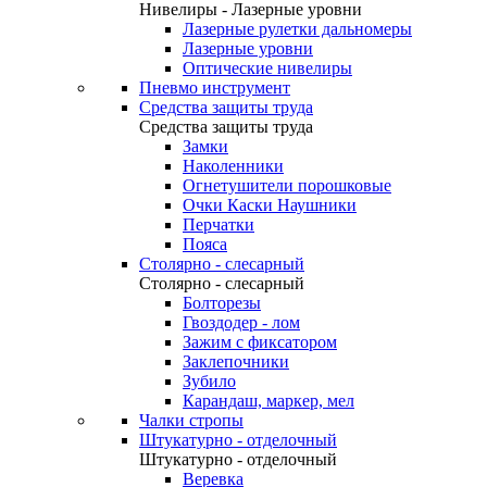
Нивелиры - Лазерные уровни
Лазерные рулетки дальномеры
Лазерные уровни
Оптические нивелиры
Пневмо инструмент
Средства защиты труда
Средства защиты труда
Замки
Наколенники
Огнетушители порошковые
Очки Каски Наушники
Перчатки
Пояса
Столярно - слесарный
Столярно - слесарный
Болторезы
Гвоздодер - лом
Зажим с фиксатором
Заклепочники
Зубило
Карандаш, маркер, мел
Чалки стропы
Штукатурно - отделочный
Штукатурно - отделочный
Веревка