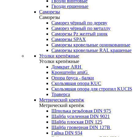
Гвозди винтовые
Гвозди ершенные
Саморезы
Саморезы
Саморез чёрный по дереву
Саморез чёрный по металлу
Саморезы Pz желтый цинк
Саморезы SPAX
Саморезы кровельные оцинкованные
Саморезы кровельные RAL крашеные
Уголки крепёжные
Уголки крепёжные
Домкрат ARH
Кронштейн amiG
Опора бруса - балки
Скользящая опора KUC
Скользящая опора для стропил KUCIS
Траверса
Метрический крепёж
Метрический крепёж
Шпилька резьбовая DIN 975
Шайба усиленная DIN 9021
Шайба плоская DIN 125
Шайба гроверная DIN 127B
Гайка DIN 934