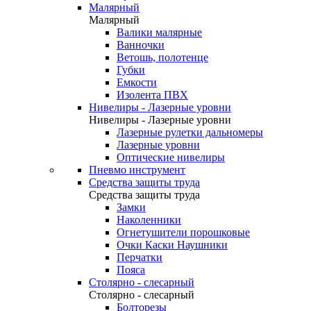
Малярный
Малярный
Валики малярные
Ванночки
Ветошь, полотенце
Губки
Емкости
Изолента ПВХ
Нивелиры - Лазерные уровни
Нивелиры - Лазерные уровни
Лазерные рулетки дальномеры
Лазерные уровни
Оптические нивелиры
Пневмо инструмент
Средства защиты труда
Средства защиты труда
Замки
Наколенники
Огнетушители порошковые
Очки Каски Наушники
Перчатки
Пояса
Столярно - слесарный
Столярно - слесарный
Болторезы