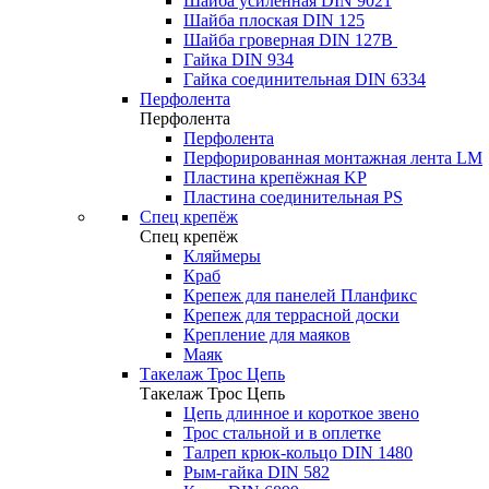
Шайба усиленная DIN 9021
Шайба плоская DIN 125
Шайба гроверная DIN 127B
Гайка DIN 934
Гайка соединительная DIN 6334
Перфолента
Перфолента
Перфолента
Перфорированная монтажная лента LM
Пластина крепёжная KP
Пластина соединительная PS
Спец крепёж
Спец крепёж
Кляймеры
Краб
Крепеж для панелей Планфикс
Крепеж для террасной доски
Крепление для маяков
Маяк
Такелаж Трос Цепь
Такелаж Трос Цепь
Цепь длинное и короткое звено
Трос стальной и в оплетке
Талреп крюк-кольцо DIN 1480
Рым-гайка DIN 582