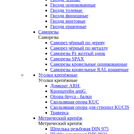
Гвозди оцинкованные
Гвозди толевые
Гвозди финишные
Гвозди винтовые
Гвозди ершенные
Саморезы
Саморезы
Саморез чёрный по дереву
Саморез чёрный по металлу
Саморезы Pz желтый цинк
Саморезы SPAX
Саморезы кровельные оцинкованные
Саморезы кровельные RAL крашеные
Уголки крепёжные
Уголки крепёжные
Домкрат ARH
Кронштейн amiG
Опора бруса - балки
Скользящая опора KUC
Скользящая опора для стропил KUCIS
Траверса
Метрический крепёж
Метрический крепёж
Шпилька резьбовая DIN 975