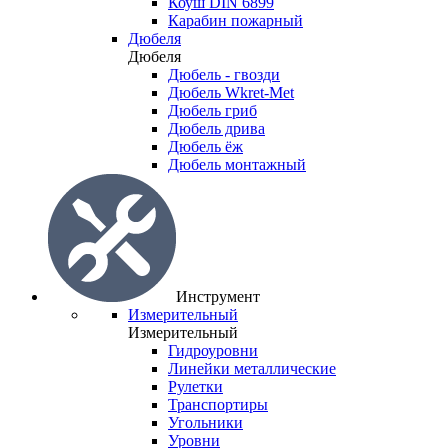
Коуш DIN 6899
Карабин пожарный
Дюбеля
Дюбеля
Дюбель - гвозди
Дюбель Wkret-Met
Дюбель гриб
Дюбель дрива
Дюбель ёж
Дюбель монтажный
Инструмент
Измерительный
Измерительный
Гидроуровни
Линейки металлические
Рулетки
Транспортиры
Угольники
Уровни