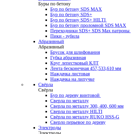
Буры по бетону
Бур по бетону SDS MAX
Бур по бетону SDS+
Бур по бетону SDS+ HILTI
Бур по бетону проломной SDS MAX
Переходники SDS+ SDS Max патроны
Пики - зубила
Абразивный
Абразивный
Брусок для шлифования
Губка абразивная
Круг лепестковый КЛТ
Лента бесконечная 457,533,610 мм
Наждачка листовая
Наждачка на липучке
Свёрла
Свёрла
Бур по дереву винтовой
Сверла по металлу
Сверла по металлу 300, 400, 600 мм
Сверла по металлу HILTI
Свёрла по металлу RUKO HSS-G
Сверло перьевое по дереву
Электроды
Электроды