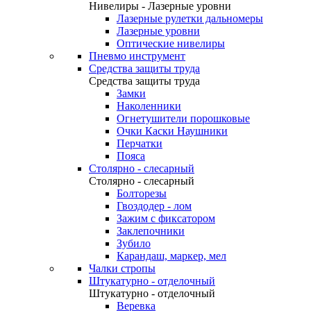
Нивелиры - Лазерные уровни
Лазерные рулетки дальномеры
Лазерные уровни
Оптические нивелиры
Пневмо инструмент
Средства защиты труда
Средства защиты труда
Замки
Наколенники
Огнетушители порошковые
Очки Каски Наушники
Перчатки
Пояса
Столярно - слесарный
Столярно - слесарный
Болторезы
Гвоздодер - лом
Зажим с фиксатором
Заклепочники
Зубило
Карандаш, маркер, мел
Чалки стропы
Штукатурно - отделочный
Штукатурно - отделочный
Веревка