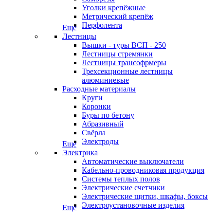
Уголки крепёжные
Метрический крепёж
Перфолента
Еще
Лестницы
Вышки - туры ВСП - 250
Лестницы стремянки
Лестницы трансофрмеры
Трехсекционные лестницы
алюминиевые
Расходные материалы
Круги
Коронки
Буры по бетону
Абразивный
Свёрла
Электроды
Еще
Электрика
Автоматические выключатели
Кабельно-проводниковая продукция
Системы теплых полов
Электрические счетчики
Электрические щитки, шкафы, боксы
Электроустановочные изделия
Еще