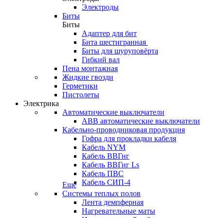
Электроды
Биты
Биты
Адаптер для бит
Бита шестигранная
Биты для шуруповёрта
Гибкий вал
Пена монтажная
Жидкие гвозди
Герметики
Пистолеты
Электрика
Автоматические выключатели
ABB автоматические выключатели
Кабельно-проводниковая продукция
Гофра для прокладки кабеля
Кабель NYM
Кабель ВВГнг
Кабель ВВГнг Ls
Кабель ПВС
Кабель СИП-4
Еще
Системы теплых полов
Лента демпферная
Нагревательные маты