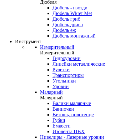
Дюбеля
Дюбель - гвозди
Дюбель Wkret-Met
Дюбель гриб
Дюбель дрива
Дюбель ёж
Дюбель монтажный
Инструмент
Измерительный
Измерительный
Гидроуровни
Линейки металлические
Рулетки
Транспортиры
Угольники
Уровни
Малярный
Малярный
Валики малярные
Ванночки
Ветошь, полотенце
Губки
Емкости
Изолента ПВХ
Нивелиры - Лазерные уровни