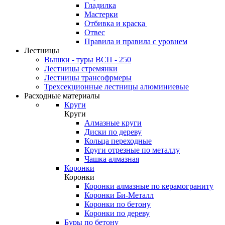
Гладилка
Мастерки
Отбивка и краска
Отвес
Правила и правила с уровнем
Лестницы
Вышки - туры ВСП - 250
Лестницы стремянки
Лестницы трансофрмеры
Трехсекционные лестницы алюминиевые
Расходные материалы
Круги
Круги
Алмазные круги
Диски по дереву
Кольца переходные
Круги отрезные по металлу
Чашка алмазная
Коронки
Коронки
Коронки алмазные по керамограниту
Коронки Би-Металл
Коронки по бетону
Коронки по дереву
Буры по бетону