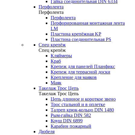
Гайка соединительная DIN 6334
Перфолента
Перфолента
Перфолента
Перфорированная монтажная лента
LM
Пластина крепёжная KP
Пластина соединительная PS
Спец крепёж
Спец крепёж
Кляймеры
Краб
Крепеж для панелей Планфикс
Крепеж для террасной доски
Крепление для маяков
Маяк
Такелаж Трос Цепь
Такелаж Трос Цепь
Цепь длинное и короткое звено
Трос стальной и в оплетке
Талреп крюк-кольцо DIN 1480
Рым-гайка DIN 582
Коуш DIN 6899
Карабин пожарный
Дюбеля