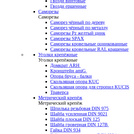
Гвозди винтовые
Гвозди ершенные
Саморезы
Саморезы
Саморез чёрный по дереву
Саморез чёрный по металлу
Саморезы Pz желтый цинк
Саморезы SPAX
Саморезы кровельные оцинкованные
Саморезы кровельные RAL крашеные
Уголки крепёжные
Уголки крепёжные
Домкрат ARH
Кронштейн amiG
Опора бруса - балки
Скользящая опора KUC
Скользящая опора для стропил KUCIS
Траверса
Метрический крепёж
Метрический крепёж
Шпилька резьбовая DIN 975
Шайба усиленная DIN 9021
Шайба плоская DIN 125
Шайба гроверная DIN 127B
Гайка DIN 934