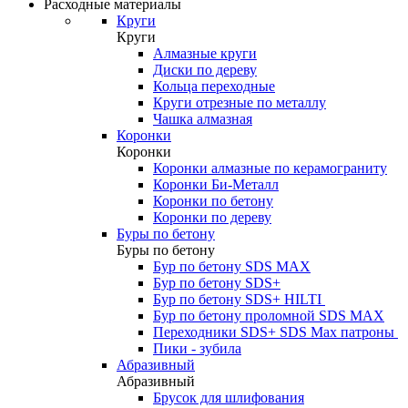
Расходные материалы
Круги
Круги
Алмазные круги
Диски по дереву
Кольца переходные
Круги отрезные по металлу
Чашка алмазная
Коронки
Коронки
Коронки алмазные по керамограниту
Коронки Би-Металл
Коронки по бетону
Коронки по дереву
Буры по бетону
Буры по бетону
Бур по бетону SDS MAX
Бур по бетону SDS+
Бур по бетону SDS+ HILTI
Бур по бетону проломной SDS MAX
Переходники SDS+ SDS Max патроны
Пики - зубила
Абразивный
Абразивный
Брусок для шлифования