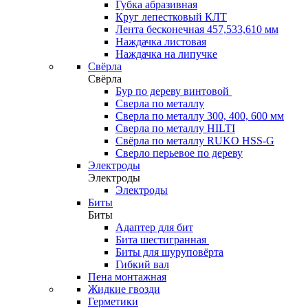
Губка абразивная
Круг лепестковый КЛТ
Лента бесконечная 457,533,610 мм
Наждачка листовая
Наждачка на липучке
Свёрла
Свёрла
Бур по дереву винтовой
Сверла по металлу
Сверла по металлу 300, 400, 600 мм
Сверла по металлу HILTI
Свёрла по металлу RUKO HSS-G
Сверло перьевое по дереву
Электроды
Электроды
Электроды
Биты
Биты
Адаптер для бит
Бита шестигранная
Биты для шуруповёрта
Гибкий вал
Пена монтажная
Жидкие гвозди
Герметики