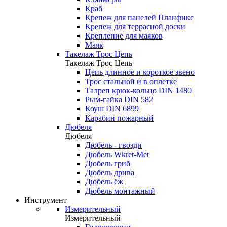
Краб
Крепеж для панелей Планфикс
Крепеж для террасной доски
Крепление для маяков
Маяк
Такелаж Трос Цепь
Такелаж Трос Цепь
Цепь длинное и короткое звено
Трос стальной и в оплетке
Талреп крюк-кольцо DIN 1480
Рым-гайка DIN 582
Коуш DIN 6899
Карабин пожарный
Дюбеля
Дюбеля
Дюбель - гвозди
Дюбель Wkret-Met
Дюбель гриб
Дюбель дрива
Дюбель ёж
Дюбель монтажный
Инструмент
Измерительный
Измерительный