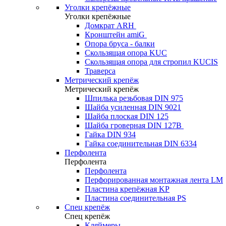
Уголки крепёжные
Уголки крепёжные
Домкрат ARH
Кронштейн amiG
Опора бруса - балки
Скользящая опора KUC
Скользящая опора для стропил KUCIS
Траверса
Метрический крепёж
Метрический крепёж
Шпилька резьбовая DIN 975
Шайба усиленная DIN 9021
Шайба плоская DIN 125
Шайба гроверная DIN 127B
Гайка DIN 934
Гайка соединительная DIN 6334
Перфолента
Перфолента
Перфолента
Перфорированная монтажная лента LM
Пластина крепёжная KP
Пластина соединительная PS
Спец крепёж
Спец крепёж
Кляймеры