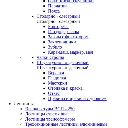
Очки Каски Наушники
Перчатки
Пояса
Столярно - слесарный
Столярно - слесарный
Болторезы
Гвоздодер - лом
Зажим с фиксатором
Заклепочники
Зубило
Карандаш, маркер, мел
Чалки стропы
Штукатурно - отделочный
Штукатурно - отделочный
Веревка
Гладилка
Мастерки
Отбивка и краска
Отвес
Правила и правила с уровнем
Лестницы
Вышки - туры ВСП - 250
Лестницы стремянки
Лестницы трансофрмеры
Трехсекционные лестницы алюминиевые