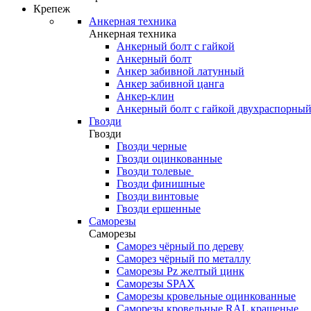
Крепеж
Анкерная техника
Анкерная техника
Анкерный болт с гайкой
Анкерный болт
Анкер забивной латунный
Анкер забивной цанга
Анкер-клин
Анкерный болт с гайкой двухраспорны
Гвозди
Гвозди
Гвозди черные
Гвозди оцинкованные
Гвозди толевые
Гвозди финишные
Гвозди винтовые
Гвозди ершенные
Саморезы
Саморезы
Саморез чёрный по дереву
Саморез чёрный по металлу
Саморезы Pz желтый цинк
Саморезы SPAX
Саморезы кровельные оцинкованные
Саморезы кровельные RAL крашеные