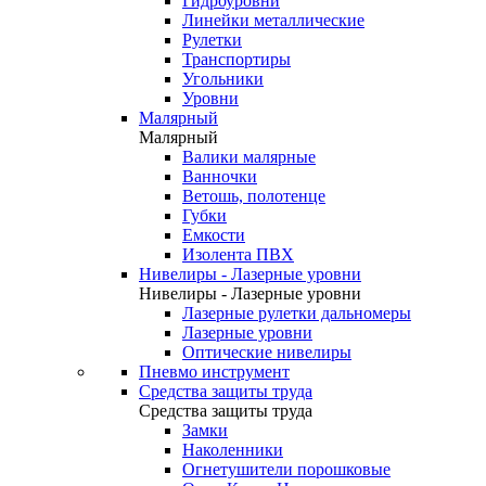
Гидроуровни
Линейки металлические
Рулетки
Транспортиры
Угольники
Уровни
Малярный
Малярный
Валики малярные
Ванночки
Ветошь, полотенце
Губки
Емкости
Изолента ПВХ
Нивелиры - Лазерные уровни
Нивелиры - Лазерные уровни
Лазерные рулетки дальномеры
Лазерные уровни
Оптические нивелиры
Пневмо инструмент
Средства защиты труда
Средства защиты труда
Замки
Наколенники
Огнетушители порошковые