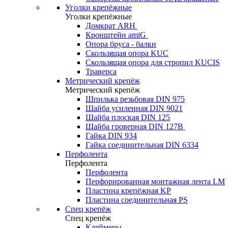
Уголки крепёжные
Уголки крепёжные
Домкрат ARH
Кронштейн amiG
Опора бруса - балки
Скользящая опора KUC
Скользящая опора для стропил KUCIS
Траверса
Метрический крепёж
Метрический крепёж
Шпилька резьбовая DIN 975
Шайба усиленная DIN 9021
Шайба плоская DIN 125
Шайба гроверная DIN 127B
Гайка DIN 934
Гайка соединительная DIN 6334
Перфолента
Перфолента
Перфолента
Перфорированная монтажная лента LM
Пластина крепёжная KP
Пластина соединительная PS
Спец крепёж
Спец крепёж
Кляймеры