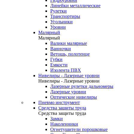
Гидроуровни
Линейки металлические
Рулетки
Транспортиры
Угольники
Уровни
Малярный
Малярный
Валики малярные
Ванночки
Ветошь, полотенце
Губки
Емкости
Изолента ПВХ
Нивелиры - Лазерные уровни
Нивелиры - Лазерные уровни
Лазерные рулетки дальномеры
Лазерные уровни
Оптические нивелиры
Пневмо инструмент
Средства защиты труда
Средства защиты труда
Замки
Наколенники
Огнетушители порошковые