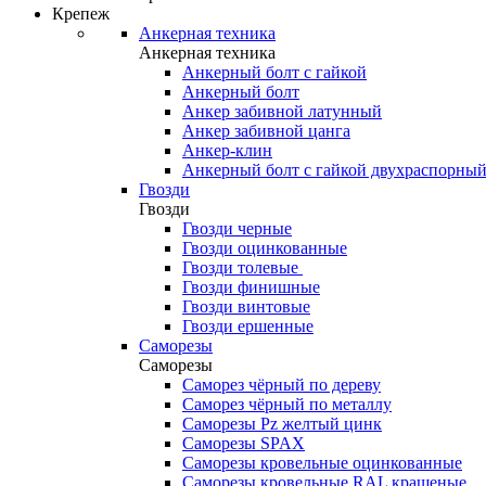
Крепеж
Анкерная техника
Анкерная техника
Анкерный болт с гайкой
Анкерный болт
Анкер забивной латунный
Анкер забивной цанга
Анкер-клин
Анкерный болт с гайкой двухраспорны
Гвозди
Гвозди
Гвозди черные
Гвозди оцинкованные
Гвозди толевые
Гвозди финишные
Гвозди винтовые
Гвозди ершенные
Саморезы
Саморезы
Саморез чёрный по дереву
Саморез чёрный по металлу
Саморезы Pz желтый цинк
Саморезы SPAX
Саморезы кровельные оцинкованные
Саморезы кровельные RAL крашеные