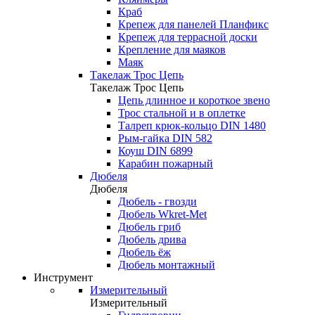
Краб
Крепеж для панелей Планфикс
Крепеж для террасной доски
Крепление для маяков
Маяк
Такелаж Трос Цепь
Такелаж Трос Цепь
Цепь длинное и короткое звено
Трос стальной и в оплетке
Талреп крюк-кольцо DIN 1480
Рым-гайка DIN 582
Коуш DIN 6899
Карабин пожарный
Дюбеля
Дюбеля
Дюбель - гвозди
Дюбель Wkret-Met
Дюбель гриб
Дюбель дрива
Дюбель ёж
Дюбель монтажный
Инструмент
Измерительный
Измерительный