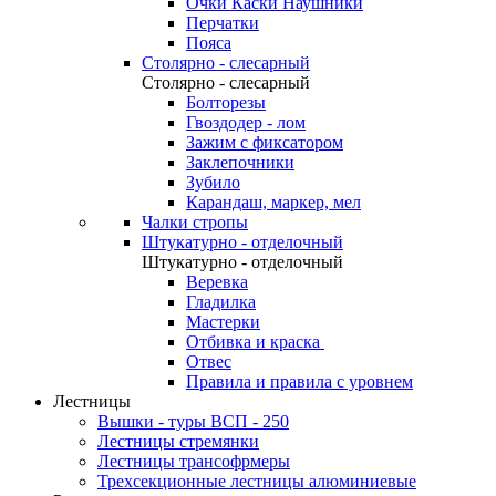
Очки Каски Наушники
Перчатки
Пояса
Столярно - слесарный
Столярно - слесарный
Болторезы
Гвоздодер - лом
Зажим с фиксатором
Заклепочники
Зубило
Карандаш, маркер, мел
Чалки стропы
Штукатурно - отделочный
Штукатурно - отделочный
Веревка
Гладилка
Мастерки
Отбивка и краска
Отвес
Правила и правила с уровнем
Лестницы
Вышки - туры ВСП - 250
Лестницы стремянки
Лестницы трансофрмеры
Трехсекционные лестницы алюминиевые