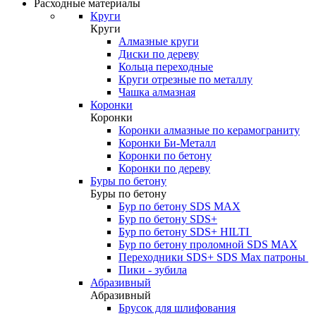
Расходные материалы
Круги
Круги
Алмазные круги
Диски по дереву
Кольца переходные
Круги отрезные по металлу
Чашка алмазная
Коронки
Коронки
Коронки алмазные по керамограниту
Коронки Би-Металл
Коронки по бетону
Коронки по дереву
Буры по бетону
Буры по бетону
Бур по бетону SDS MAX
Бур по бетону SDS+
Бур по бетону SDS+ HILTI
Бур по бетону проломной SDS MAX
Переходники SDS+ SDS Max патроны
Пики - зубила
Абразивный
Абразивный
Брусок для шлифования