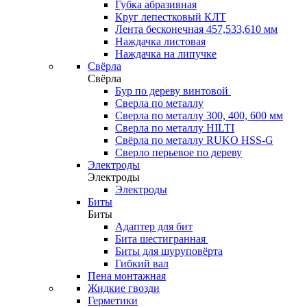
Губка абразивная
Круг лепестковый КЛТ
Лента бесконечная 457,533,610 мм
Наждачка листовая
Наждачка на липучке
Свёрла
Свёрла
Бур по дереву винтовой
Сверла по металлу
Сверла по металлу 300, 400, 600 мм
Сверла по металлу HILTI
Свёрла по металлу RUKO HSS-G
Сверло перьевое по дереву
Электроды
Электроды
Электроды
Биты
Биты
Адаптер для бит
Бита шестигранная
Биты для шуруповёрта
Гибкий вал
Пена монтажная
Жидкие гвозди
Герметики