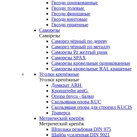
Гвозди оцинкованные
Гвозди толевые
Гвозди финишные
Гвозди винтовые
Гвозди ершенные
Саморезы
Саморезы
Саморез чёрный по дереву
Саморез чёрный по металлу
Саморезы Pz желтый цинк
Саморезы SPAX
Саморезы кровельные оцинкованные
Саморезы кровельные RAL крашеные
Уголки крепёжные
Уголки крепёжные
Домкрат ARH
Кронштейн amiG
Опора бруса - балки
Скользящая опора KUC
Скользящая опора для стропил KUCIS
Траверса
Метрический крепёж
Метрический крепёж
Шпилька резьбовая DIN 975
Шайба усиленная DIN 9021