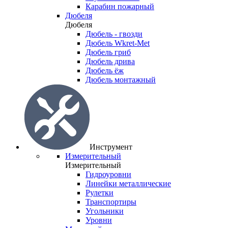
Карабин пожарный
Дюбеля
Дюбеля
Дюбель - гвозди
Дюбель Wkret-Met
Дюбель гриб
Дюбель дрива
Дюбель ёж
Дюбель монтажный
Инструмент
Измерительный
Измерительный
Гидроуровни
Линейки металлические
Рулетки
Транспортиры
Угольники
Уровни