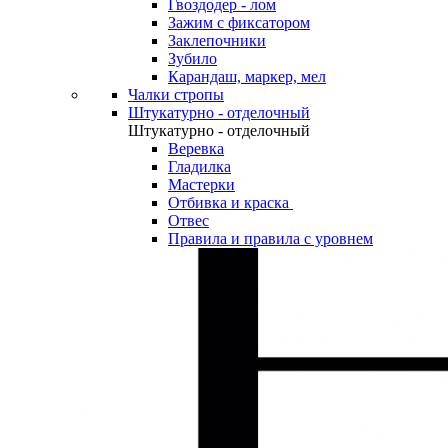
Гвоздодер - лом
Зажим с фиксатором
Заклепочники
Зубило
Карандаш, маркер, мел
Чалки стропы
Штукатурно - отделочный
Штукатурно - отделочный
Веревка
Гладилка
Мастерки
Отбивка и краска
Отвес
Правила и правила с уровнем