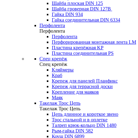
Шайба плоская DIN 125
Шайба гроверная DIN 127B
Гайка DIN 934
Гайка соединительная DIN 6334
Перфолента
Перфолента
Перфолента
Перфорированная монтажная лента LM
Пластина крепёжная KP
Пластина соединительная PS
Спец крепёж
Спец крепёж
Кляймеры
Краб
Крепеж для панелей Планфикс
Крепеж для террасной доски
Крепление для маяков
Маяк
Такелаж Трос Цепь
Такелаж Трос Цепь
Цепь длинное и короткое звено
Трос стальной и в оплетке
Талреп крюк-кольцо DIN 1480
Рым-гайка DIN 582
Коуш DIN 6899