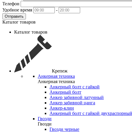
Телефон
Удобное время
-
Отправить
Каталог товаров
Каталог товаров
Крепеж
Анкерная техника
Анкерная техника
Анкерный болт с гайкой
Анкерный болт
Анкер забивной латунный
Анкер забивной цанга
Анкер-клин
Анкерный болт с гайкой двухраспорны
Гвозди
Гвозди
Гвозди черные