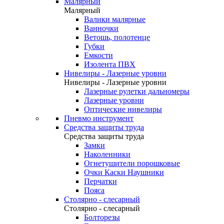
Малярный
Малярный
Валики малярные
Ванночки
Ветошь, полотенце
Губки
Емкости
Изолента ПВХ
Нивелиры - Лазерные уровни
Нивелиры - Лазерные уровни
Лазерные рулетки дальномеры
Лазерные уровни
Оптические нивелиры
Пневмо инструмент
Средства защиты труда
Средства защиты труда
Замки
Наколенники
Огнетушители порошковые
Очки Каски Наушники
Перчатки
Пояса
Столярно - слесарный
Столярно - слесарный
Болторезы