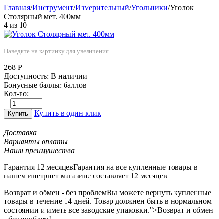
Главная
/
Инструмент
/
Измерительный
/
Угольники
/
Уголок
Столярный мет. 400мм
4
из
10
Наведите на картинку для увеличения
268
Р
Доступность:
В наличии
Бонусные баллы:
баллов
Кол-во:
+
−
Купить в один клик
Купить
Доставка
Варианты оплаты
Наши преимушества
Гарантия 12 месяцев
Гарантия на все купленные товары в
нашем инетрнет магазине составляет 12 месяцев
Возврат и обмен - без проблем
Вы можете вернуть купленные
товары в течение 14 дней. Товар должнен быть в нормальном
состоянии и иметь все заводские упаковки.">Возврат и обмен
- без проблем!