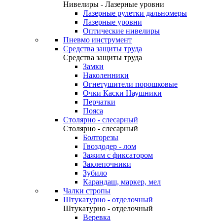
Нивелиры - Лазерные уровни
Лазерные рулетки дальномеры
Лазерные уровни
Оптические нивелиры
Пневмо инструмент
Средства защиты труда
Средства защиты труда
Замки
Наколенники
Огнетушители порошковые
Очки Каски Наушники
Перчатки
Пояса
Столярно - слесарный
Столярно - слесарный
Болторезы
Гвоздодер - лом
Зажим с фиксатором
Заклепочники
Зубило
Карандаш, маркер, мел
Чалки стропы
Штукатурно - отделочный
Штукатурно - отделочный
Веревка