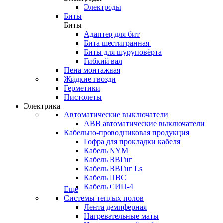
Электроды
Биты
Биты
Адаптер для бит
Бита шестигранная
Биты для шуруповёрта
Гибкий вал
Пена монтажная
Жидкие гвозди
Герметики
Пистолеты
Электрика
Автоматические выключатели
ABB автоматические выключатели
Кабельно-проводниковая продукция
Гофра для прокладки кабеля
Кабель NYM
Кабель ВВГнг
Кабель ВВГнг Ls
Кабель ПВС
Кабель СИП-4
Еще
Системы теплых полов
Лента демпферная
Нагревательные маты