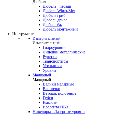
Дюбеля
Дюбель - гвозди
Дюбель Wkret-Met
Дюбель гриб
Дюбель дрива
Дюбель ёж
Дюбель монтажный
Инструмент
Измерительный
Измерительный
Гидроуровни
Линейки металлические
Рулетки
Транспортиры
Угольники
Уровни
Малярный
Малярный
Валики малярные
Ванночки
Ветошь, полотенце
Губки
Емкости
Изолента ПВХ
Нивелиры - Лазерные уровни