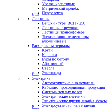
Уголки крепёжные
Метрический крепёж
Перфолента
Еще
Лестницы
Вышки - туры ВСП - 250
Лестницы стремянки
Лестницы трансофрмеры
Трехсекционные лестницы
алюминиевые
Расходные материалы
Круги
Коронки
Буры по бетону
Абразивный
Свёрла
Электроды
Еще
Электрика
Автоматические выключатели
Кабельно-проводниковая продукция
Системы теплых полов
Электрические счетчики
Электрические щитки, шкафы, боксы
Электроустановочные изделия
Еще