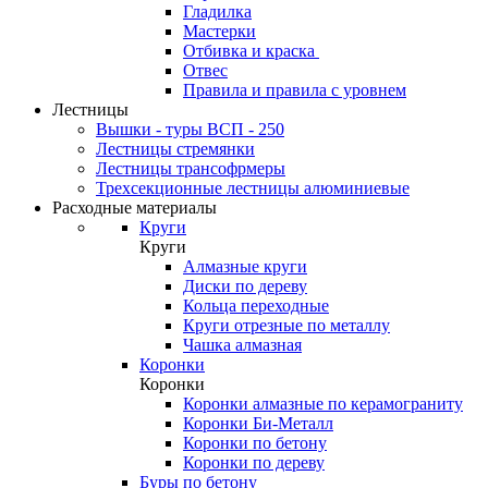
Гладилка
Мастерки
Отбивка и краска
Отвес
Правила и правила с уровнем
Лестницы
Вышки - туры ВСП - 250
Лестницы стремянки
Лестницы трансофрмеры
Трехсекционные лестницы алюминиевые
Расходные материалы
Круги
Круги
Алмазные круги
Диски по дереву
Кольца переходные
Круги отрезные по металлу
Чашка алмазная
Коронки
Коронки
Коронки алмазные по керамограниту
Коронки Би-Металл
Коронки по бетону
Коронки по дереву
Буры по бетону