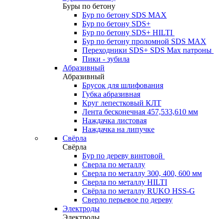
Буры по бетону
Бур по бетону SDS MAX
Бур по бетону SDS+
Бур по бетону SDS+ HILTI
Бур по бетону проломной SDS MAX
Переходники SDS+ SDS Max патроны
Пики - зубила
Абразивный
Абразивный
Брусок для шлифования
Губка абразивная
Круг лепестковый КЛТ
Лента бесконечная 457,533,610 мм
Наждачка листовая
Наждачка на липучке
Свёрла
Свёрла
Бур по дереву винтовой
Сверла по металлу
Сверла по металлу 300, 400, 600 мм
Сверла по металлу HILTI
Свёрла по металлу RUKO HSS-G
Сверло перьевое по дереву
Электроды
Электроды