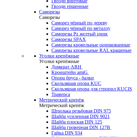
Гвозди винтовые
Гвозди ершенные
Саморезы
Саморезы
Саморез чёрный по дереву
Саморез чёрный по металлу
Саморезы Pz желтый цинк
Саморезы SPAX
Саморезы кровельные оцинкованные
Саморезы кровельные RAL крашеные
Уголки крепёжные
Уголки крепёжные
Домкрат ARH
Кронштейн amiG
Опора бруса - балки
Скользящая опора KUC
Скользящая опора для стропил KUCIS
Траверса
Метрический крепёж
Метрический крепёж
Шпилька резьбовая DIN 975
Шайба усиленная DIN 9021
Шайба плоская DIN 125
Шайба гроверная DIN 127B
Гайка DIN 934