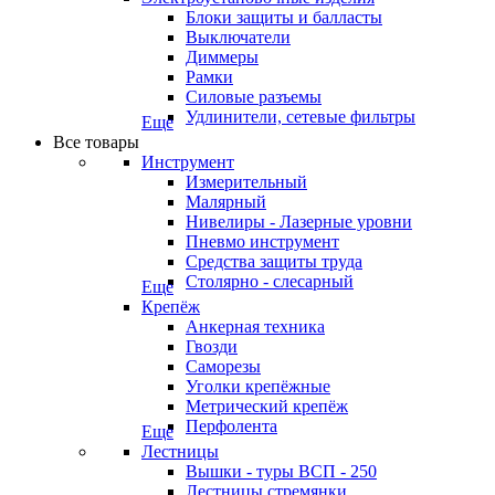
Блоки защиты и балласты
Выключатели
Диммеры
Рамки
Силовые разъемы
Удлинители, сетевые фильтры
Еще
Все товары
Инструмент
Измерительный
Малярный
Нивелиры - Лазерные уровни
Пневмо инструмент
Средства защиты труда
Столярно - слесарный
Еще
Крепёж
Анкерная техника
Гвозди
Саморезы
Уголки крепёжные
Метрический крепёж
Перфолента
Еще
Лестницы
Вышки - туры ВСП - 250
Лестницы стремянки