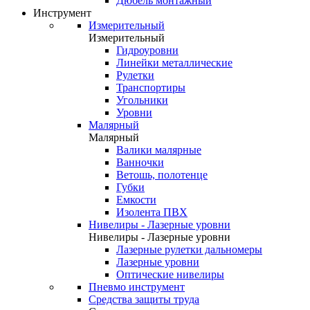
Дюбель монтажный
Инструмент
Измерительный
Измерительный
Гидроуровни
Линейки металлические
Рулетки
Транспортиры
Угольники
Уровни
Малярный
Малярный
Валики малярные
Ванночки
Ветошь, полотенце
Губки
Емкости
Изолента ПВХ
Нивелиры - Лазерные уровни
Нивелиры - Лазерные уровни
Лазерные рулетки дальномеры
Лазерные уровни
Оптические нивелиры
Пневмо инструмент
Средства защиты труда