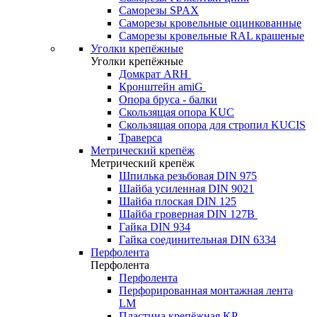
Саморезы SPAX
Саморезы кровельные оцинкованные
Саморезы кровельные RAL крашеные
Уголки крепёжные
Уголки крепёжные
Домкрат ARH
Кронштейн amiG
Опора бруса - балки
Скользящая опора KUC
Скользящая опора для стропил KUCIS
Траверса
Метрический крепёж
Метрический крепёж
Шпилька резьбовая DIN 975
Шайба усиленная DIN 9021
Шайба плоская DIN 125
Шайба гроверная DIN 127B
Гайка DIN 934
Гайка соединительная DIN 6334
Перфолента
Перфолента
Перфолента
Перфорированная монтажная лента
LM
Пластина крепёжная KP