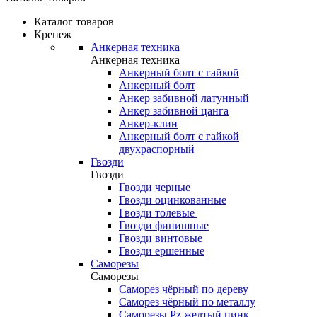
Каталог товаров
Крепеж
Анкерная техника
Анкерная техника
Анкерный болт с гайкой
Анкерный болт
Анкер забивной латунный
Анкер забивной цанга
Анкер-клин
Анкерный болт с гайкой
двухраспорный
Гвозди
Гвозди
Гвозди черные
Гвозди оцинкованные
Гвозди толевые
Гвозди финишные
Гвозди винтовые
Гвозди ершенные
Саморезы
Саморезы
Саморез чёрный по дереву
Саморез чёрный по металлу
Саморезы Pz желтый цинк