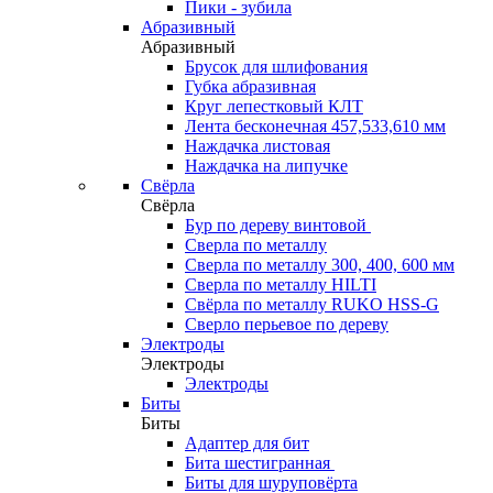
Пики - зубила
Абразивный
Абразивный
Брусок для шлифования
Губка абразивная
Круг лепестковый КЛТ
Лента бесконечная 457,533,610 мм
Наждачка листовая
Наждачка на липучке
Свёрла
Свёрла
Бур по дереву винтовой
Сверла по металлу
Сверла по металлу 300, 400, 600 мм
Сверла по металлу HILTI
Свёрла по металлу RUKO HSS-G
Сверло перьевое по дереву
Электроды
Электроды
Электроды
Биты
Биты
Адаптер для бит
Бита шестигранная
Биты для шуруповёрта