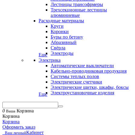
Лестницы трансофрмеры
Трехсекционные лестницы
алюминиевые
Расходные материалы
Круги
Коронки
Буры по бетону
Абразивный
Свёрла
Электроды
Еще
Электрика
Автоматические выключатели
Кабельно-проводниковая продукция
Системы теплых полов
Электрические счетчики
Электрические щитки, шкафы, боксы
Электроустановочные изделия
Еще
0
Корзина
Ваша
Корзина
Корзина
Оформить заказ
Кабинет
Ваш личный