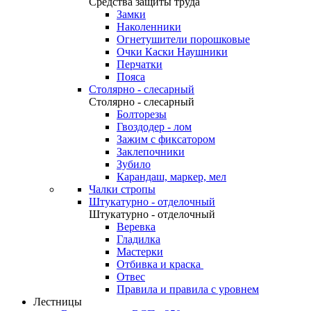
Средства защиты труда
Замки
Наколенники
Огнетушители порошковые
Очки Каски Наушники
Перчатки
Пояса
Столярно - слесарный
Столярно - слесарный
Болторезы
Гвоздодер - лом
Зажим с фиксатором
Заклепочники
Зубило
Карандаш, маркер, мел
Чалки стропы
Штукатурно - отделочный
Штукатурно - отделочный
Веревка
Гладилка
Мастерки
Отбивка и краска
Отвес
Правила и правила с уровнем
Лестницы