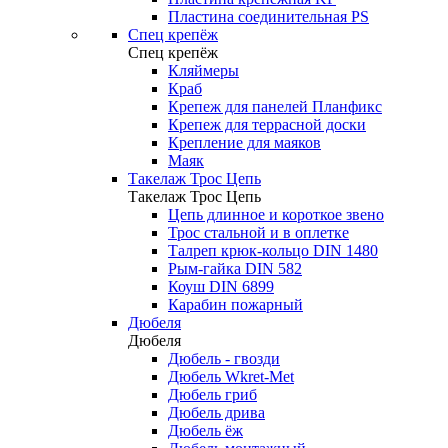
Пластина соединительная PS
Спец крепёж
Спец крепёж
Кляймеры
Краб
Крепеж для панелей Планфикс
Крепеж для террасной доски
Крепление для маяков
Маяк
Такелаж Трос Цепь
Такелаж Трос Цепь
Цепь длинное и короткое звено
Трос стальной и в оплетке
Талреп крюк-кольцо DIN 1480
Рым-гайка DIN 582
Коуш DIN 6899
Карабин пожарный
Дюбеля
Дюбеля
Дюбель - гвозди
Дюбель Wkret-Met
Дюбель гриб
Дюбель дрива
Дюбель ёж