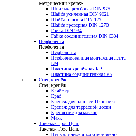
Метрический крепёж
Шпилька резьбовая DIN 975
Шайба усиленная DIN 9021
Шайба плоская DIN 125
Шайба гроверная DIN 127B
Гайка DIN 934
Гайка соединительная DIN 6334
Перфолента
Перфолента
Перфолента
Перфорированная монтажная лента
LM
Пластина крепёжная KP
Пластина соединительная PS
Спец крепёж
Спец крепёж
Кляймеры
Краб
Крепеж для панелей Планфикс
Крепеж для террасной доски
Крепление для маяков
Маяк
Такелаж Трос Цепь
Такелаж Трос Цепь
Цепь длинное и короткое звено