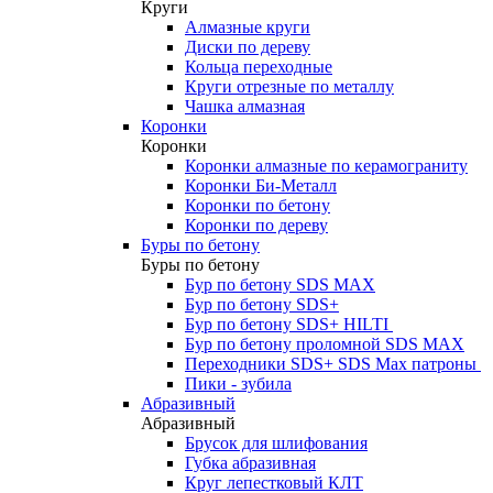
Круги
Алмазные круги
Диски по дереву
Кольца переходные
Круги отрезные по металлу
Чашка алмазная
Коронки
Коронки
Коронки алмазные по керамограниту
Коронки Би-Металл
Коронки по бетону
Коронки по дереву
Буры по бетону
Буры по бетону
Бур по бетону SDS MAX
Бур по бетону SDS+
Бур по бетону SDS+ HILTI
Бур по бетону проломной SDS MAX
Переходники SDS+ SDS Max патроны
Пики - зубила
Абразивный
Абразивный
Брусок для шлифования
Губка абразивная
Круг лепестковый КЛТ