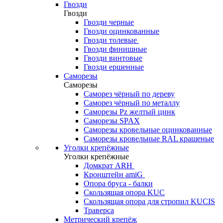
Гвозди
Гвозди
Гвозди черные
Гвозди оцинкованные
Гвозди толевые
Гвозди финишные
Гвозди винтовые
Гвозди ершенные
Саморезы
Саморезы
Саморез чёрный по дереву
Саморез чёрный по металлу
Саморезы Pz желтый цинк
Саморезы SPAX
Саморезы кровельные оцинкованные
Саморезы кровельные RAL крашеные
Уголки крепёжные
Уголки крепёжные
Домкрат ARH
Кронштейн amiG
Опора бруса - балки
Скользящая опора KUC
Скользящая опора для стропил KUCIS
Траверса
Метрический крепёж