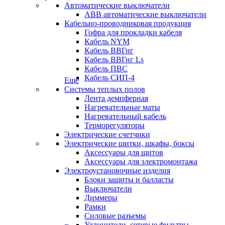
Автоматические выключатели
ABB автоматические выключатели
Кабельно-проводниковая продукция
Гофра для прокладки кабеля
Кабель NYM
Кабель ВВГнг
Кабель ВВГнг Ls
Кабель ПВС
Кабель СИП-4
Еще
Системы теплых полов
Лента демпферная
Нагревательные маты
Нагревательный кабель
Терморегуляторы
Электрические счетчики
Электрические щитки, шкафы, боксы
Аксессуары для щитов
Аксессуары для электромонтажа
Электроустановочные изделия
Блоки защиты и балласты
Выключатели
Диммеры
Рамки
Силовые разъемы
Удлинители, сетевые фильтры