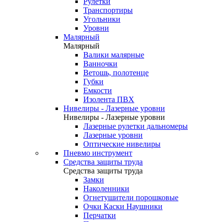
Рулетки
Транспортиры
Угольники
Уровни
Малярный
Малярный
Валики малярные
Ванночки
Ветошь, полотенце
Губки
Емкости
Изолента ПВХ
Нивелиры - Лазерные уровни
Нивелиры - Лазерные уровни
Лазерные рулетки дальномеры
Лазерные уровни
Оптические нивелиры
Пневмо инструмент
Средства защиты труда
Средства защиты труда
Замки
Наколенники
Огнетушители порошковые
Очки Каски Наушники
Перчатки