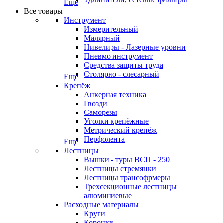
Еще
Все товары
Инструмент
Измерительный
Малярный
Нивелиры - Лазерные уровни
Пневмо инструмент
Средства защиты труда
Столярно - слесарный
Еще
Крепёж
Анкерная техника
Гвозди
Саморезы
Уголки крепёжные
Метрический крепёж
Перфолента
Еще
Лестницы
Вышки - туры ВСП - 250
Лестницы стремянки
Лестницы трансофрмеры
Трехсекционные лестницы
алюминиевые
Расходные материалы
Круги
Коронки