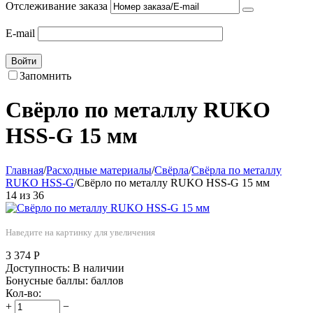
Отслеживание заказа
E-mail
Войти
Запомнить
Свёрло по металлу RUKO
HSS-G 15 мм
Главная
/
Расходные материалы
/
Свёрла
/
Свёрла по металлу
RUKO HSS-G
/
Свёрло по металлу RUKO HSS-G 15 мм
14
из
36
Наведите на картинку для увеличения
3 374
Р
Доступность:
В наличии
Бонусные баллы:
баллов
Кол-во:
+
−