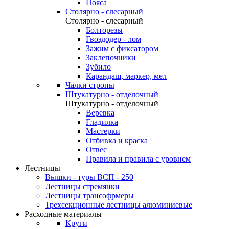
Пояса
Столярно - слесарный
Столярно - слесарный
Болторезы
Гвоздодер - лом
Зажим с фиксатором
Заклепочники
Зубило
Карандаш, маркер, мел
Чалки стропы
Штукатурно - отделочный
Штукатурно - отделочный
Веревка
Гладилка
Мастерки
Отбивка и краска
Отвес
Правила и правила с уровнем
Лестницы
Вышки - туры ВСП - 250
Лестницы стремянки
Лестницы трансофрмеры
Трехсекционные лестницы алюминиевые
Расходные материалы
Круги