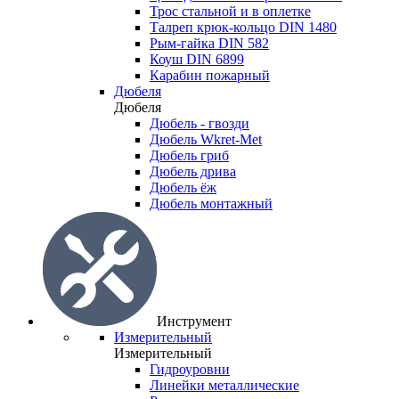
Трос стальной и в оплетке
Талреп крюк-кольцо DIN 1480
Рым-гайка DIN 582
Коуш DIN 6899
Карабин пожарный
Дюбеля
Дюбеля
Дюбель - гвозди
Дюбель Wkret-Met
Дюбель гриб
Дюбель дрива
Дюбель ёж
Дюбель монтажный
Инструмент
Измерительный
Измерительный
Гидроуровни
Линейки металлические