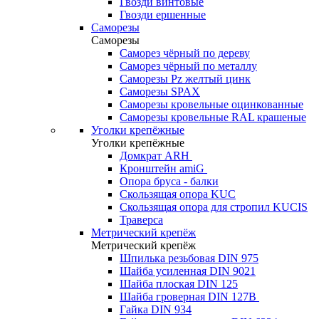
Гвозди винтовые
Гвозди ершенные
Саморезы
Саморезы
Саморез чёрный по дереву
Саморез чёрный по металлу
Саморезы Pz желтый цинк
Саморезы SPAX
Саморезы кровельные оцинкованные
Саморезы кровельные RAL крашеные
Уголки крепёжные
Уголки крепёжные
Домкрат ARH
Кронштейн amiG
Опора бруса - балки
Скользящая опора KUC
Скользящая опора для стропил KUCIS
Траверса
Метрический крепёж
Метрический крепёж
Шпилька резьбовая DIN 975
Шайба усиленная DIN 9021
Шайба плоская DIN 125
Шайба гроверная DIN 127B
Гайка DIN 934