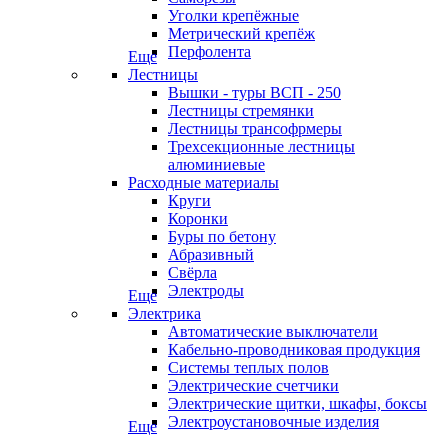
Уголки крепёжные
Метрический крепёж
Перфолента
Еще
Лестницы
Вышки - туры ВСП - 250
Лестницы стремянки
Лестницы трансофрмеры
Трехсекционные лестницы
алюминиевые
Расходные материалы
Круги
Коронки
Буры по бетону
Абразивный
Свёрла
Электроды
Еще
Электрика
Автоматические выключатели
Кабельно-проводниковая продукция
Системы теплых полов
Электрические счетчики
Электрические щитки, шкафы, боксы
Электроустановочные изделия
Еще