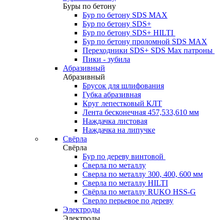
Буры по бетону
Бур по бетону SDS MAX
Бур по бетону SDS+
Бур по бетону SDS+ HILTI
Бур по бетону проломной SDS MAX
Переходники SDS+ SDS Max патроны
Пики - зубила
Абразивный
Абразивный
Брусок для шлифования
Губка абразивная
Круг лепестковый КЛТ
Лента бесконечная 457,533,610 мм
Наждачка листовая
Наждачка на липучке
Свёрла
Свёрла
Бур по дереву винтовой
Сверла по металлу
Сверла по металлу 300, 400, 600 мм
Сверла по металлу HILTI
Свёрла по металлу RUKO HSS-G
Сверло перьевое по дереву
Электроды
Электроды