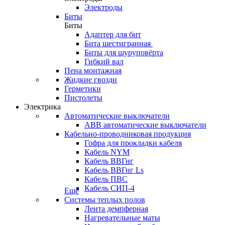
Электроды
Биты
Биты
Адаптер для бит
Бита шестигранная
Биты для шуруповёрта
Гибкий вал
Пена монтажная
Жидкие гвозди
Герметики
Пистолеты
Электрика
Автоматические выключатели
ABB автоматические выключатели
Кабельно-проводниковая продукция
Гофра для прокладки кабеля
Кабель NYM
Кабель ВВГнг
Кабель ВВГнг Ls
Кабель ПВС
Кабель СИП-4
Еще
Системы теплых полов
Лента демпферная
Нагревательные маты