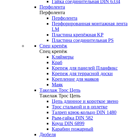
Гайка соединительная DIN 6334
Перфолента
Перфолента
Перфолента
Перфорированная монтажная лента
LM
Пластина крепёжная KP
Пластина соединительная PS
Спец крепёж
Спец крепёж
Кляймеры
Краб
Крепеж для панелей Планфикс
Крепеж для террасной доски
Крепление для маяков
Маяк
Такелаж Трос Цепь
Такелаж Трос Цепь
Цепь длинное и короткое звено
Трос стальной и в оплетке
Талреп крюк-кольцо DIN 1480
Рым-гайка DIN 582
Коуш DIN 6899
Карабин пожарный
Дюбеля