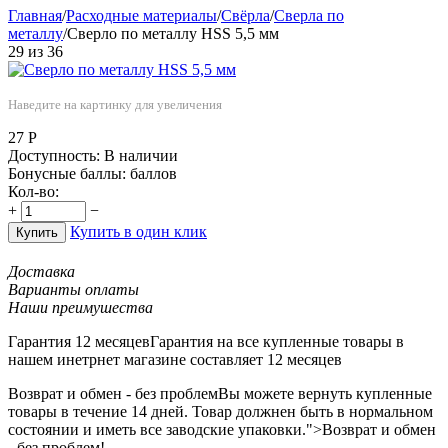
Главная
/
Расходные материалы
/
Свёрла
/
Сверла по
металлу
/
Сверло по металлу HSS 5,5 мм
29
из
36
Наведите на картинку для увеличения
27
Р
Доступность:
В наличии
Бонусные баллы:
баллов
Кол-во:
+
−
Купить в один клик
Купить
Доставка
Варианты оплаты
Наши преимушества
Гарантия 12 месяцев
Гарантия на все купленные товары в
нашем инетрнет магазине составляет 12 месяцев
Возврат и обмен - без проблем
Вы можете вернуть купленные
товары в течение 14 дней. Товар должнен быть в нормальном
состоянии и иметь все заводские упаковки.">Возврат и обмен
- без проблем!