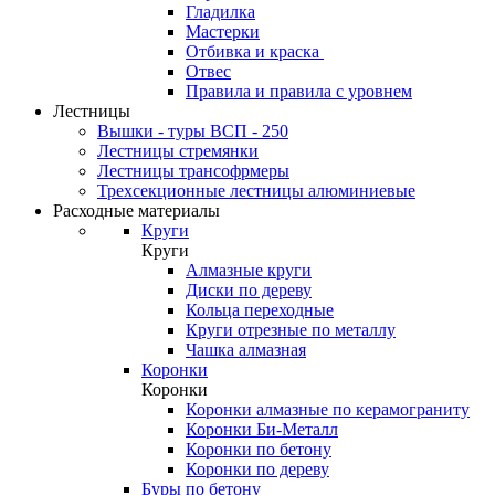
Гладилка
Мастерки
Отбивка и краска
Отвес
Правила и правила с уровнем
Лестницы
Вышки - туры ВСП - 250
Лестницы стремянки
Лестницы трансофрмеры
Трехсекционные лестницы алюминиевые
Расходные материалы
Круги
Круги
Алмазные круги
Диски по дереву
Кольца переходные
Круги отрезные по металлу
Чашка алмазная
Коронки
Коронки
Коронки алмазные по керамограниту
Коронки Би-Металл
Коронки по бетону
Коронки по дереву
Буры по бетону