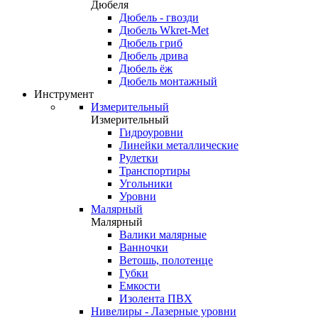
Дюбеля
Дюбель - гвозди
Дюбель Wkret-Met
Дюбель гриб
Дюбель дрива
Дюбель ёж
Дюбель монтажный
Инструмент
Измерительный
Измерительный
Гидроуровни
Линейки металлические
Рулетки
Транспортиры
Угольники
Уровни
Малярный
Малярный
Валики малярные
Ванночки
Ветошь, полотенце
Губки
Емкости
Изолента ПВХ
Нивелиры - Лазерные уровни