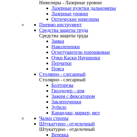
Нивелиры - Лазерные уровни
Лазерные рулетки дальномеры
Лазерные уровни
Оптические нивелиры
Пневмо инструмент
Средства защиты труда
Средства защиты труда
Замки
Наколенники
Огнетушители порошковые
Очки Каски Наушники
Перчатки
Пояса
Столярно - слесарный
Столярно - слесарный
Болторезы
Гвоздодер - лом
Зажим с фиксатором
Заклепочники
Зубило
Карандаш, маркер, мел
Чалки стропы
Штукатурно - отделочный
Штукатурно - отделочный
Веревка