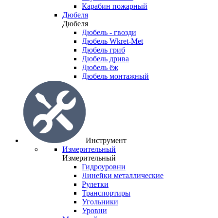
Карабин пожарный
Дюбеля
Дюбеля
Дюбель - гвозди
Дюбель Wkret-Met
Дюбель гриб
Дюбель дрива
Дюбель ёж
Дюбель монтажный
Инструмент
Измерительный
Измерительный
Гидроуровни
Линейки металлические
Рулетки
Транспортиры
Угольники
Уровни