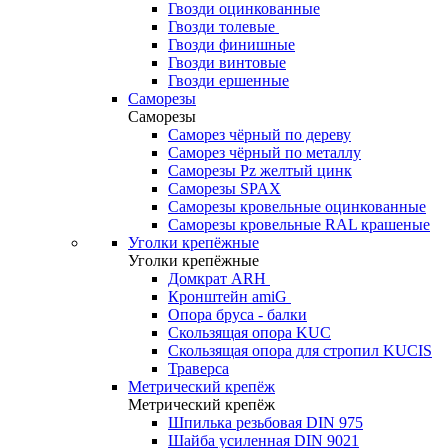
Гвозди оцинкованные
Гвозди толевые
Гвозди финишные
Гвозди винтовые
Гвозди ершенные
Саморезы
Саморезы
Саморез чёрный по дереву
Саморез чёрный по металлу
Саморезы Pz желтый цинк
Саморезы SPAX
Саморезы кровельные оцинкованные
Саморезы кровельные RAL крашеные
Уголки крепёжные
Уголки крепёжные
Домкрат ARH
Кронштейн amiG
Опора бруса - балки
Скользящая опора KUC
Скользящая опора для стропил KUCIS
Траверса
Метрический крепёж
Метрический крепёж
Шпилька резьбовая DIN 975
Шайба усиленная DIN 9021