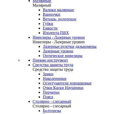
Малярный
Малярный
Валики малярные
Ванночки
Ветошь, полотенце
Губки
Емкости
Изолента ПВХ
Нивелиры - Лазерные уровни
Нивелиры - Лазерные уровни
Лазерные рулетки дальномеры
Лазерные уровни
Оптические нивелиры
Пневмо инструмент
Средства защиты труда
Средства защиты труда
Замки
Наколенники
Огнетушители порошковые
Очки Каски Наушники
Перчатки
Пояса
Столярно - слесарный
Столярно - слесарный
Болторезы