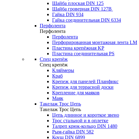
Шайба плоская DIN 125
Шайба гроверная DIN 127B
Гайка DIN 934
Гайка соединительная DIN 6334
Перфолента
Перфолента
Перфолента
Перфорированная монтажная лента LM
Пластина крепёжная KP
Пластина соединительная PS
Спец крепёж
Спец крепёж
Кляймеры
Краб
Крепеж для панелей Планфикс
Крепеж для террасной доски
Крепление для маяков
Маяк
Такелаж Трос Цепь
Такелаж Трос Цепь
Цепь длинное и короткое звено
Трос стальной и в оплетке
Талреп крюк-кольцо DIN 1480
Рым-гайка DIN 582
Коуш DIN 6899