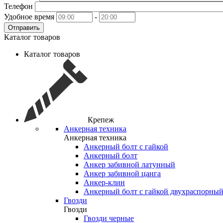
Телефон
Удобное время
-
Отправить
Каталог товаров
Каталог товаров
Крепеж
Анкерная техника
Анкерная техника
Анкерный болт с гайкой
Анкерный болт
Анкер забивной латунный
Анкер забивной цанга
Анкер-клин
Анкерный болт с гайкой двухраспорны
Гвозди
Гвозди
Гвозди черные