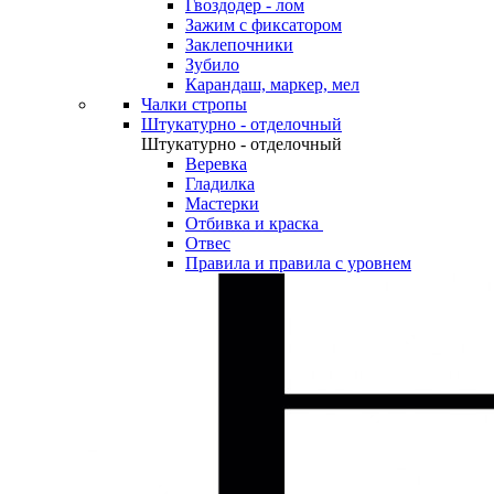
Гвоздодер - лом
Зажим с фиксатором
Заклепочники
Зубило
Карандаш, маркер, мел
Чалки стропы
Штукатурно - отделочный
Штукатурно - отделочный
Веревка
Гладилка
Мастерки
Отбивка и краска
Отвес
Правила и правила с уровнем