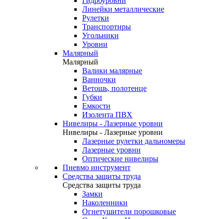
Гидроуровни
Линейки металлические
Рулетки
Транспортиры
Угольники
Уровни
Малярный
Малярный
Валики малярные
Ванночки
Ветошь, полотенце
Губки
Емкости
Изолента ПВХ
Нивелиры - Лазерные уровни
Нивелиры - Лазерные уровни
Лазерные рулетки дальномеры
Лазерные уровни
Оптические нивелиры
Пневмо инструмент
Средства защиты труда
Средства защиты труда
Замки
Наколенники
Огнетушители порошковые