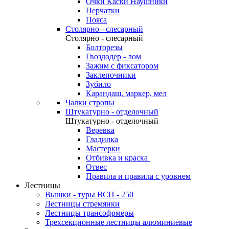
Очки Каски Наушники
Перчатки
Пояса
Столярно - слесарный
Столярно - слесарный
Болторезы
Гвоздодер - лом
Зажим с фиксатором
Заклепочники
Зубило
Карандаш, маркер, мел
Чалки стропы
Штукатурно - отделочный
Штукатурно - отделочный
Веревка
Гладилка
Мастерки
Отбивка и краска
Отвес
Правила и правила с уровнем
Лестницы
Вышки - туры ВСП - 250
Лестницы стремянки
Лестницы трансофрмеры
Трехсекционные лестницы алюминиевые