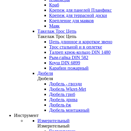
Краб
Крепеж для панелей Планфикс
Крепеж для террасной доски
Крепление для маяков
Маяк
Такелаж Трос Цепь
Такелаж Трос Цепь
Цепь длинное и короткое звено
Трос стальной и в оплетке
Талреп крюк-кольцо DIN 1480
Рым-гайка DIN 582
Коуш DIN 6899
Карабин пожарный
Дюбеля
Дюбеля
Дюбель - гвозди
Дюбель Wkret-Met
Дюбель гриб
Дюбель дрива
Дюбель ёж
Дюбель монтажный
Инструмент
Измерительный
Измерительный