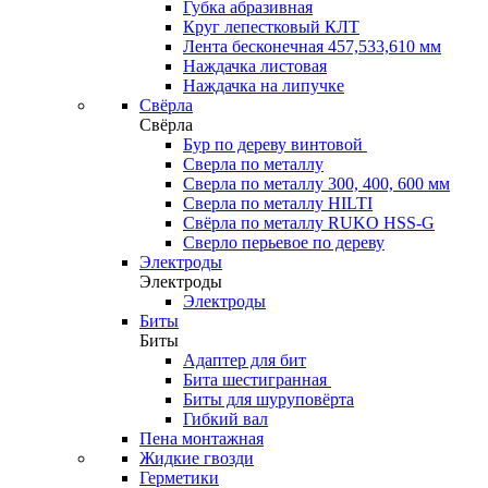
Губка абразивная
Круг лепестковый КЛТ
Лента бесконечная 457,533,610 мм
Наждачка листовая
Наждачка на липучке
Свёрла
Свёрла
Бур по дереву винтовой
Сверла по металлу
Сверла по металлу 300, 400, 600 мм
Сверла по металлу HILTI
Свёрла по металлу RUKO HSS-G
Сверло перьевое по дереву
Электроды
Электроды
Электроды
Биты
Биты
Адаптер для бит
Бита шестигранная
Биты для шуруповёрта
Гибкий вал
Пена монтажная
Жидкие гвозди
Герметики