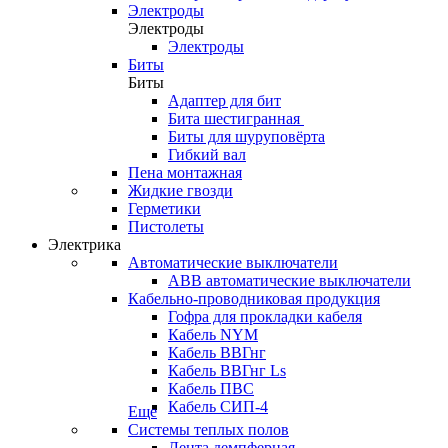
Электроды
Электроды
Электроды
Биты
Биты
Адаптер для бит
Бита шестигранная
Биты для шуруповёрта
Гибкий вал
Пена монтажная
Жидкие гвозди
Герметики
Пистолеты
Электрика
Автоматические выключатели
ABB автоматические выключатели
Кабельно-проводниковая продукция
Гофра для прокладки кабеля
Кабель NYM
Кабель ВВГнг
Кабель ВВГнг Ls
Кабель ПВС
Кабель СИП-4
Еще
Системы теплых полов
Лента демпферная