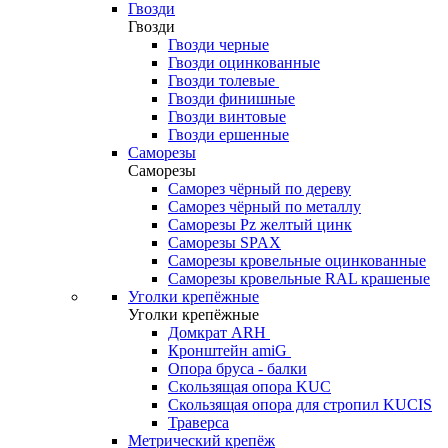
Гвозди
Гвозди
Гвозди черные
Гвозди оцинкованные
Гвозди толевые
Гвозди финишные
Гвозди винтовые
Гвозди ершенные
Саморезы
Саморезы
Саморез чёрный по дереву
Саморез чёрный по металлу
Саморезы Pz желтый цинк
Саморезы SPAX
Саморезы кровельные оцинкованные
Саморезы кровельные RAL крашеные
Уголки крепёжные
Уголки крепёжные
Домкрат ARH
Кронштейн amiG
Опора бруса - балки
Скользящая опора KUC
Скользящая опора для стропил KUCIS
Траверса
Метрический крепёж