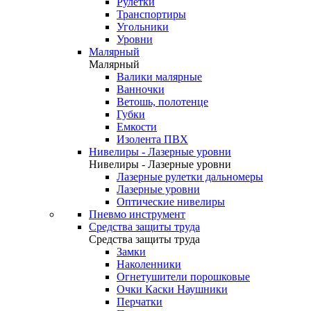
Рулетки
Транспортиры
Угольники
Уровни
Малярный
Малярный
Валики малярные
Ванночки
Ветошь, полотенце
Губки
Емкости
Изолента ПВХ
Нивелиры - Лазерные уровни
Нивелиры - Лазерные уровни
Лазерные рулетки дальномеры
Лазерные уровни
Оптические нивелиры
Пневмо инструмент
Средства защиты труда
Средства защиты труда
Замки
Наколенники
Огнетушители порошковые
Очки Каски Наушники
Перчатки