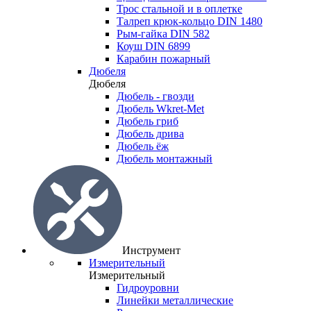
Трос стальной и в оплетке
Талреп крюк-кольцо DIN 1480
Рым-гайка DIN 582
Коуш DIN 6899
Карабин пожарный
Дюбеля
Дюбеля
Дюбель - гвозди
Дюбель Wkret-Met
Дюбель гриб
Дюбель дрива
Дюбель ёж
Дюбель монтажный
Инструмент
Измерительный
Измерительный
Гидроуровни
Линейки металлические