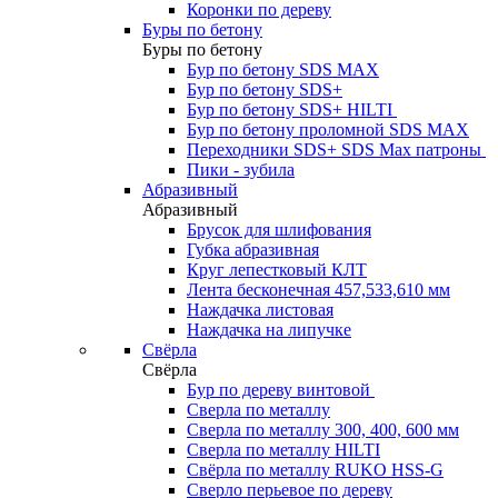
Коронки по дереву
Буры по бетону
Буры по бетону
Бур по бетону SDS MAX
Бур по бетону SDS+
Бур по бетону SDS+ HILTI
Бур по бетону проломной SDS MAX
Переходники SDS+ SDS Max патроны
Пики - зубила
Абразивный
Абразивный
Брусок для шлифования
Губка абразивная
Круг лепестковый КЛТ
Лента бесконечная 457,533,610 мм
Наждачка листовая
Наждачка на липучке
Свёрла
Свёрла
Бур по дереву винтовой
Сверла по металлу
Сверла по металлу 300, 400, 600 мм
Сверла по металлу HILTI
Свёрла по металлу RUKO HSS-G
Сверло перьевое по дереву