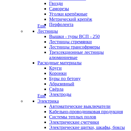
Гвозди
Саморезы
Уголки крепёжные
Метрический крепёж
Перфолента
Еще
Лестницы
Вышки - туры ВСП - 250
Лестницы стремянки
Лестницы трансофрмеры
Трехсекционные лестницы
алюминиевые
Расходные материалы
Круги
Коронки
Буры по бетону
Абразивный
Свёрла
Электроды
Еще
Электрика
Автоматические выключатели
Кабельно-проводниковая продукция
Системы теплых полов
Электрические счетчики
Электрические щитки, шкафы, боксы