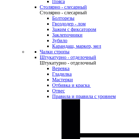
Пояса
Столярно - слесарный
Столярно - слесарный
Болторезы
Гвоздодер - лом
Зажим с фиксатором
Заклепочники
Зубило
Карандаш, маркер, мел
Чалки стропы
Штукатурно - отделочный
Штукатурно - отделочный
Веревка
Гладилка
Мастерки
Отбивка и краска
Отвес
Правила и правила с уровнем