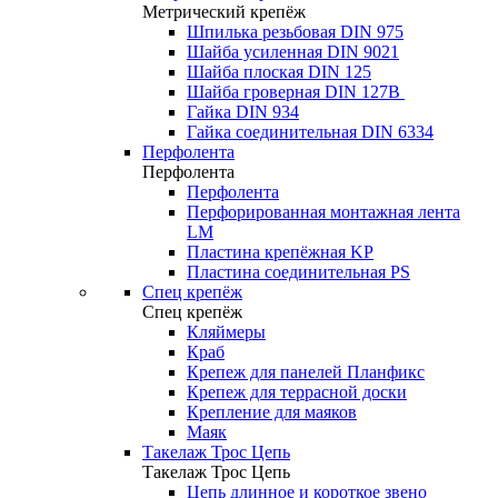
Метрический крепёж
Шпилька резьбовая DIN 975
Шайба усиленная DIN 9021
Шайба плоская DIN 125
Шайба гроверная DIN 127B
Гайка DIN 934
Гайка соединительная DIN 6334
Перфолента
Перфолента
Перфолента
Перфорированная монтажная лента
LM
Пластина крепёжная KP
Пластина соединительная PS
Спец крепёж
Спец крепёж
Кляймеры
Краб
Крепеж для панелей Планфикс
Крепеж для террасной доски
Крепление для маяков
Маяк
Такелаж Трос Цепь
Такелаж Трос Цепь
Цепь длинное и короткое звено