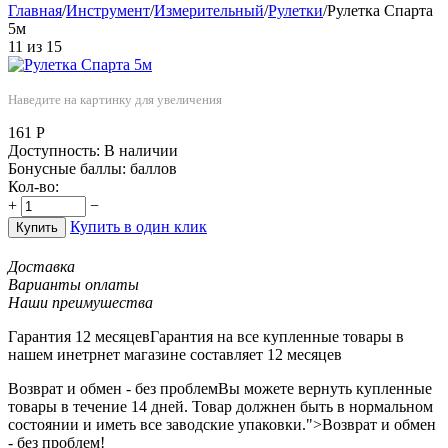
Главная
/
Инструмент
/
Измерительный
/
Рулетки
/
Рулетка Спарта
5м
11
из
15
Наведите на картинку для увеличения
161
Р
Доступность:
В наличии
Бонусные баллы:
баллов
Кол-во:
+
−
Купить в один клик
Купить
Доставка
Варианты оплаты
Наши преимушества
Гарантия 12 месяцев
Гарантия на все купленные товары в
нашем инетрнет магазине составляет 12 месяцев
Возврат и обмен - без проблем
Вы можете вернуть купленные
товары в течение 14 дней. Товар должнен быть в нормальном
состоянии и иметь все заводские упаковки.">Возврат и обмен
- без проблем!