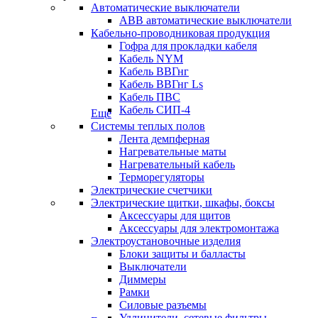
Автоматические выключатели
ABB автоматические выключатели
Кабельно-проводниковая продукция
Гофра для прокладки кабеля
Кабель NYM
Кабель ВВГнг
Кабель ВВГнг Ls
Кабель ПВС
Кабель СИП-4
Еще
Системы теплых полов
Лента демпферная
Нагревательные маты
Нагревательный кабель
Терморегуляторы
Электрические счетчики
Электрические щитки, шкафы, боксы
Аксессуары для щитов
Аксессуары для электромонтажа
Электроустановочные изделия
Блоки защиты и балласты
Выключатели
Диммеры
Рамки
Силовые разъемы
Удлинители, сетевые фильтры