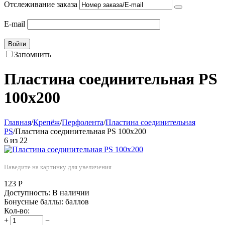
Отслеживание заказа
E-mail
Войти
Запомнить
Пластина соединительная PS
100х200
Главная
/
Крепёж
/
Перфолента
/
Пластина соединительная
PS
/
Пластина соединительная PS 100х200
6
из
22
Наведите на картинку для увеличения
123
Р
Доступность:
В наличии
Бонусные баллы:
баллов
Кол-во:
+
−