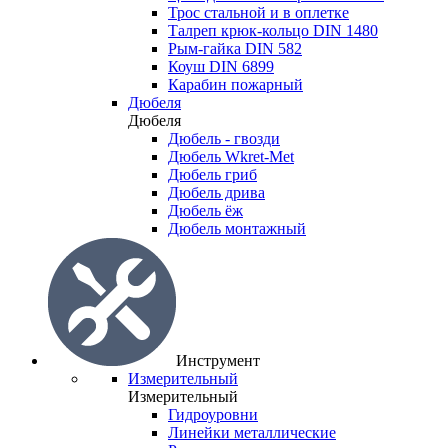
Трос стальной и в оплетке
Талреп крюк-кольцо DIN 1480
Рым-гайка DIN 582
Коуш DIN 6899
Карабин пожарный
Дюбеля
Дюбеля
Дюбель - гвозди
Дюбель Wkret-Met
Дюбель гриб
Дюбель дрива
Дюбель ёж
Дюбель монтажный
Инструмент
Измерительный
Измерительный
Гидроуровни
Линейки металлические