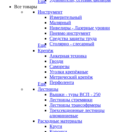
Еще
Все товары
Инструмент
Измерительный
Малярный
Нивелиры - Лазерные уровни
Пневмо инструмент
Средства защиты труда
Столярно - слесарный
Еще
Крепёж
Анкерная техника
Гвозди
Саморезы
Уголки крепёжные
Метрический крепёж
Перфолента
Еще
Лестницы
Вышки - туры ВСП - 250
Лестницы стремянки
Лестницы трансофрмеры
Трехсекционные лестницы
алюминиевые
Расходные материалы
Круги
Коронки