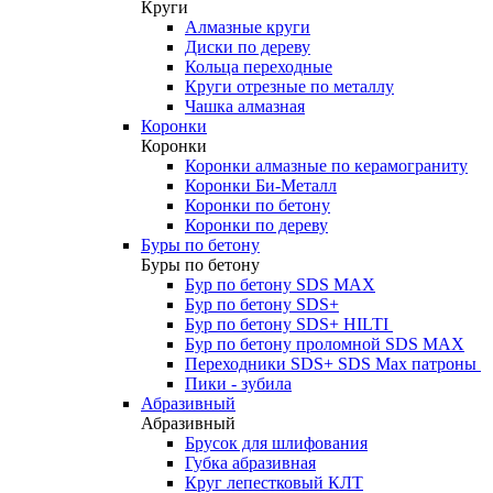
Круги
Алмазные круги
Диски по дереву
Кольца переходные
Круги отрезные по металлу
Чашка алмазная
Коронки
Коронки
Коронки алмазные по керамограниту
Коронки Би-Металл
Коронки по бетону
Коронки по дереву
Буры по бетону
Буры по бетону
Бур по бетону SDS MAX
Бур по бетону SDS+
Бур по бетону SDS+ HILTI
Бур по бетону проломной SDS MAX
Переходники SDS+ SDS Max патроны
Пики - зубила
Абразивный
Абразивный
Брусок для шлифования
Губка абразивная
Круг лепестковый КЛТ