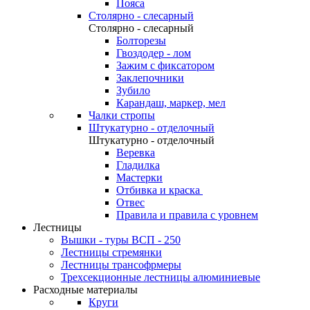
Пояса
Столярно - слесарный
Столярно - слесарный
Болторезы
Гвоздодер - лом
Зажим с фиксатором
Заклепочники
Зубило
Карандаш, маркер, мел
Чалки стропы
Штукатурно - отделочный
Штукатурно - отделочный
Веревка
Гладилка
Мастерки
Отбивка и краска
Отвес
Правила и правила с уровнем
Лестницы
Вышки - туры ВСП - 250
Лестницы стремянки
Лестницы трансофрмеры
Трехсекционные лестницы алюминиевые
Расходные материалы
Круги