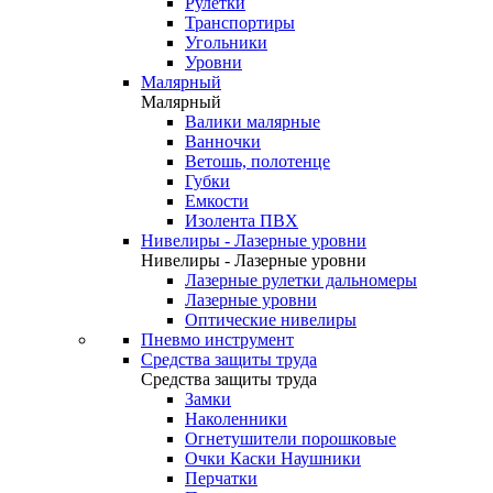
Рулетки
Транспортиры
Угольники
Уровни
Малярный
Малярный
Валики малярные
Ванночки
Ветошь, полотенце
Губки
Емкости
Изолента ПВХ
Нивелиры - Лазерные уровни
Нивелиры - Лазерные уровни
Лазерные рулетки дальномеры
Лазерные уровни
Оптические нивелиры
Пневмо инструмент
Средства защиты труда
Средства защиты труда
Замки
Наколенники
Огнетушители порошковые
Очки Каски Наушники
Перчатки