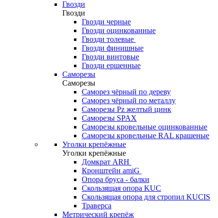
Гвозди
Гвозди
Гвозди черные
Гвозди оцинкованные
Гвозди толевые
Гвозди финишные
Гвозди винтовые
Гвозди ершенные
Саморезы
Саморезы
Саморез чёрный по дереву
Саморез чёрный по металлу
Саморезы Pz желтый цинк
Саморезы SPAX
Саморезы кровельные оцинкованные
Саморезы кровельные RAL крашеные
Уголки крепёжные
Уголки крепёжные
Домкрат ARH
Кронштейн amiG
Опора бруса - балки
Скользящая опора KUC
Скользящая опора для стропил KUCIS
Траверса
Метрический крепёж