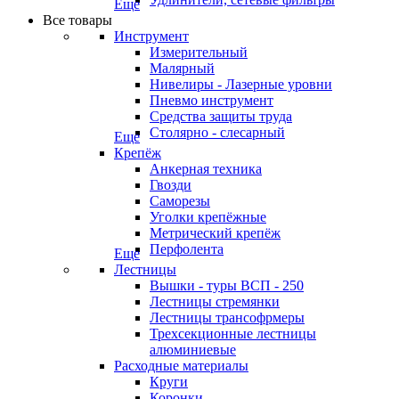
Еще
Все товары
Инструмент
Измерительный
Малярный
Нивелиры - Лазерные уровни
Пневмо инструмент
Средства защиты труда
Столярно - слесарный
Еще
Крепёж
Анкерная техника
Гвозди
Саморезы
Уголки крепёжные
Метрический крепёж
Перфолента
Еще
Лестницы
Вышки - туры ВСП - 250
Лестницы стремянки
Лестницы трансофрмеры
Трехсекционные лестницы
алюминиевые
Расходные материалы
Круги
Коронки