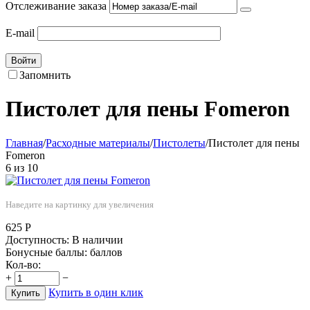
Отслеживание заказа
E-mail
Войти
Запомнить
Пистолет для пены Fomeron
Главная
/
Расходные материалы
/
Пистолеты
/
Пистолет для пены
Fomeron
6
из
10
Наведите на картинку для увеличения
625
Р
Доступность:
В наличии
Бонусные баллы:
баллов
Кол-во:
+
−
Купить в один клик
Купить