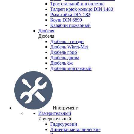
Трос стальной и в оплетке
Талреп крюк-кольцо DIN 1480
Рым-гайка DIN 582
Коуш DIN 6899
Карабин пожарный
Дюбеля
Дюбеля
Дюбель - гвозди
Дюбель Wkret-Met
Дюбель гриб
Дюбель дрива
Дюбель ёж
Дюбель монтажный
Инструмент
Измерительный
Измерительный
Гидроуровни
Линейки металлические