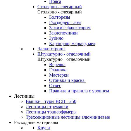
Пояса
Столярно - слесарный
Столярно - слесарный
Болторезы
Гвоздодер - лом
Зажим с фиксатором
Заклепочники
Зубило
Карандаш, маркер, мел
Чалки стропы
Штукатурно - отделочный
Штукатурно - отделочный
Веревка
Гладилка
Мастерки
Отбивка и краска
Отвес
Правила и правила с уровнем
Лестницы
Вышки - туры ВСП - 250
Лестницы стремянки
Лестницы трансофрмеры
Трехсекционные лестницы алюминиевые
Расходные материалы
Круги