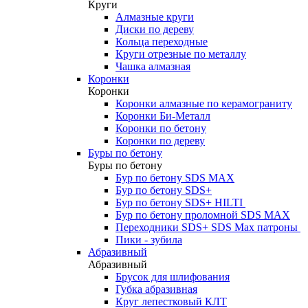
Круги
Алмазные круги
Диски по дереву
Кольца переходные
Круги отрезные по металлу
Чашка алмазная
Коронки
Коронки
Коронки алмазные по керамограниту
Коронки Би-Металл
Коронки по бетону
Коронки по дереву
Буры по бетону
Буры по бетону
Бур по бетону SDS MAX
Бур по бетону SDS+
Бур по бетону SDS+ HILTI
Бур по бетону проломной SDS MAX
Переходники SDS+ SDS Max патроны
Пики - зубила
Абразивный
Абразивный
Брусок для шлифования
Губка абразивная
Круг лепестковый КЛТ