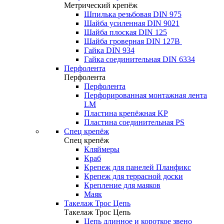
Метрический крепёж
Шпилька резьбовая DIN 975
Шайба усиленная DIN 9021
Шайба плоская DIN 125
Шайба гроверная DIN 127B
Гайка DIN 934
Гайка соединительная DIN 6334
Перфолента
Перфолента
Перфолента
Перфорированная монтажная лента
LM
Пластина крепёжная KP
Пластина соединительная PS
Спец крепёж
Спец крепёж
Кляймеры
Краб
Крепеж для панелей Планфикс
Крепеж для террасной доски
Крепление для маяков
Маяк
Такелаж Трос Цепь
Такелаж Трос Цепь
Цепь длинное и короткое звено