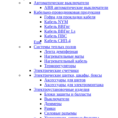
Автоматические выключатели
ABB автоматические выключатели
Кабельно-проводниковая продукция
Гофра для прокладки кабеля
Кабель NYM
Кабель ВВГнг
Кабель ВВГнг Ls
Кабель ПВС
Кабель СИП-4
Еще
Системы теплых полов
Лента демпферная
Нагревательные маты
Нагревательный кабель
Терморегуляторы
Электрические счетчики
Электрические щитки, шкафы, боксы
Аксессуары для щитов
Аксессуары для электромонтажа
Электроустановочные изделия
Блоки защиты и балласты
Выключатели
Диммеры
Рамки
Силовые разъемы
Удлинители, сетевые фильтры