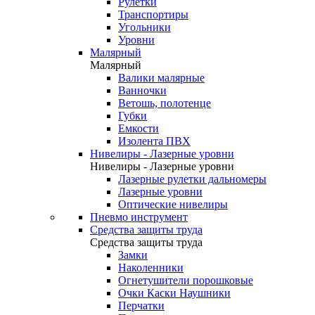
Рулетки
Транспортиры
Угольники
Уровни
Малярный
Малярный
Валики малярные
Ванночки
Ветошь, полотенце
Губки
Емкости
Изолента ПВХ
Нивелиры - Лазерные уровни
Нивелиры - Лазерные уровни
Лазерные рулетки дальномеры
Лазерные уровни
Оптические нивелиры
Пневмо инструмент
Средства защиты труда
Средства защиты труда
Замки
Наколенники
Огнетушители порошковые
Очки Каски Наушники
Перчатки