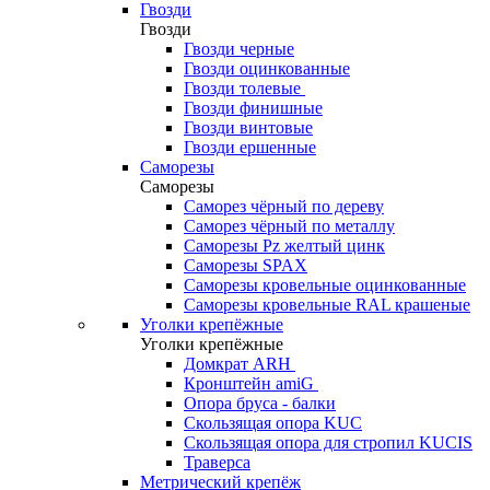
Гвозди
Гвозди
Гвозди черные
Гвозди оцинкованные
Гвозди толевые
Гвозди финишные
Гвозди винтовые
Гвозди ершенные
Саморезы
Саморезы
Саморез чёрный по дереву
Саморез чёрный по металлу
Саморезы Pz желтый цинк
Саморезы SPAX
Саморезы кровельные оцинкованные
Саморезы кровельные RAL крашеные
Уголки крепёжные
Уголки крепёжные
Домкрат ARH
Кронштейн amiG
Опора бруса - балки
Скользящая опора KUC
Скользящая опора для стропил KUCIS
Траверса
Метрический крепёж