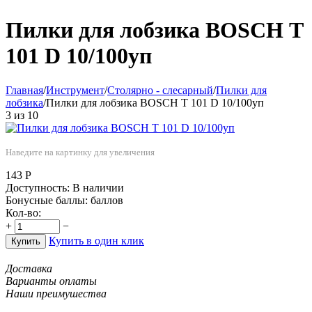
Пилки для лобзика BOSCH Т
101 D 10/100уп
Главная
/
Инструмент
/
Столярно - слесарный
/
Пилки для
лобзика
/
Пилки для лобзика BOSCH Т 101 D 10/100уп
3
из
10
Наведите на картинку для увеличения
143
Р
Доступность:
В наличии
Бонусные баллы:
баллов
Кол-во:
+
−
Купить в один клик
Купить
Доставка
Варианты оплаты
Наши преимушества