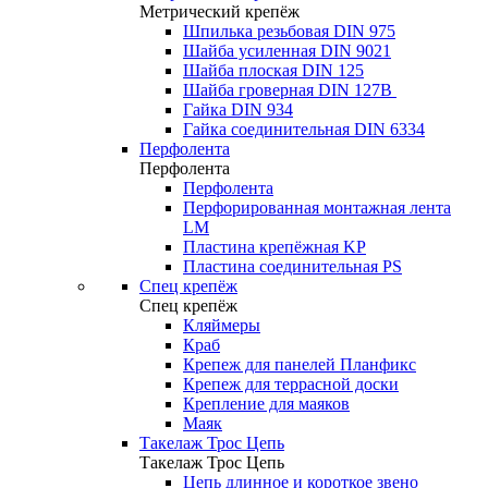
Метрический крепёж
Шпилька резьбовая DIN 975
Шайба усиленная DIN 9021
Шайба плоская DIN 125
Шайба гроверная DIN 127B
Гайка DIN 934
Гайка соединительная DIN 6334
Перфолента
Перфолента
Перфолента
Перфорированная монтажная лента
LM
Пластина крепёжная KP
Пластина соединительная PS
Спец крепёж
Спец крепёж
Кляймеры
Краб
Крепеж для панелей Планфикс
Крепеж для террасной доски
Крепление для маяков
Маяк
Такелаж Трос Цепь
Такелаж Трос Цепь
Цепь длинное и короткое звено