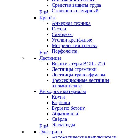
Средства защиты труда
Столярно - слесарный
Еще
Крепёж
Анкерная техника
Гвозди
Саморезы
Уголки крепёжные
Метрический крепёж
Перфолента
Еще
Лестницы
Вышки - туры ВСП - 250
Лестницы стремянки
Лестницы трансофрмеры
Трехсекционные лестницы
алюминиевые
Расходные материалы
Круги
Коронки
Буры по бетону
Абразивный
Свёрла
Электроды
Еще
Электрика
Автоматические выключатели