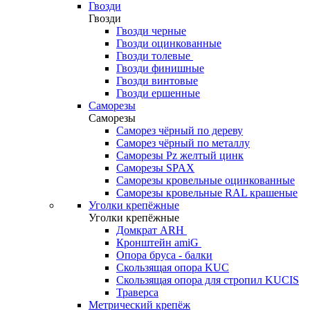
Гвозди
Гвозди
Гвозди черные
Гвозди оцинкованные
Гвозди толевые
Гвозди финишные
Гвозди винтовые
Гвозди ершенные
Саморезы
Саморезы
Саморез чёрный по дереву
Саморез чёрный по металлу
Саморезы Pz желтый цинк
Саморезы SPAX
Саморезы кровельные оцинкованные
Саморезы кровельные RAL крашеные
Уголки крепёжные
Уголки крепёжные
Домкрат ARH
Кронштейн amiG
Опора бруса - балки
Скользящая опора KUC
Скользящая опора для стропил KUCIS
Траверса
Метрический крепёж