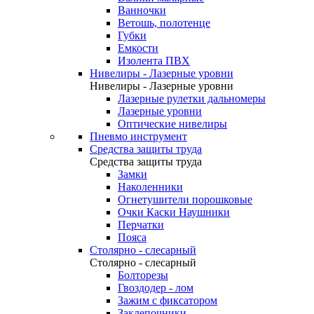
Ванночки
Ветошь, полотенце
Губки
Емкости
Изолента ПВХ
Нивелиры - Лазерные уровни
Нивелиры - Лазерные уровни
Лазерные рулетки дальномеры
Лазерные уровни
Оптические нивелиры
Пневмо инструмент
Средства защиты труда
Средства защиты труда
Замки
Наколенники
Огнетушители порошковые
Очки Каски Наушники
Перчатки
Пояса
Столярно - слесарный
Столярно - слесарный
Болторезы
Гвоздодер - лом
Зажим с фиксатором
Заклепочники