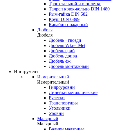
Трос стальной и в оплетке
Талреп крюк-кольцо DIN 1480
Рым-гайка DIN 582
Коуш DIN 6899
Карабин пожарный
Дюбеля
Дюбеля
Дюбель - гвозди
Дюбель Wkret-Met
Дюбель гриб
Дюбель дрива
Дюбель ёж
Дюбель монтажный
Инструмент
Измерительный
Измерительный
Гидроуровни
Линейки металлические
Рулетки
Транспортиры
Угольники
Уровни
Малярный
Малярный
Валики малярные