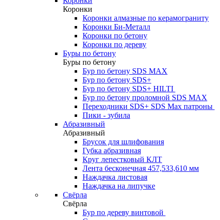
Коронки
Коронки
Коронки алмазные по керамограниту
Коронки Би-Металл
Коронки по бетону
Коронки по дереву
Буры по бетону
Буры по бетону
Бур по бетону SDS MAX
Бур по бетону SDS+
Бур по бетону SDS+ HILTI
Бур по бетону проломной SDS MAX
Переходники SDS+ SDS Max патроны
Пики - зубила
Абразивный
Абразивный
Брусок для шлифования
Губка абразивная
Круг лепестковый КЛТ
Лента бесконечная 457,533,610 мм
Наждачка листовая
Наждачка на липучке
Свёрла
Свёрла
Бур по дереву винтовой