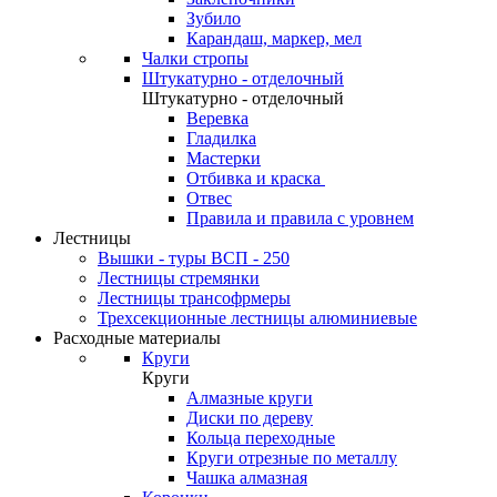
Зубило
Карандаш, маркер, мел
Чалки стропы
Штукатурно - отделочный
Штукатурно - отделочный
Веревка
Гладилка
Мастерки
Отбивка и краска
Отвес
Правила и правила с уровнем
Лестницы
Вышки - туры ВСП - 250
Лестницы стремянки
Лестницы трансофрмеры
Трехсекционные лестницы алюминиевые
Расходные материалы
Круги
Круги
Алмазные круги
Диски по дереву
Кольца переходные
Круги отрезные по металлу
Чашка алмазная