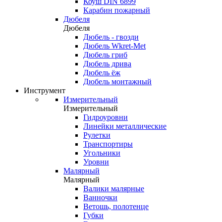
Коуш DIN 6899
Карабин пожарный
Дюбеля
Дюбеля
Дюбель - гвозди
Дюбель Wkret-Met
Дюбель гриб
Дюбель дрива
Дюбель ёж
Дюбель монтажный
Инструмент
Измерительный
Измерительный
Гидроуровни
Линейки металлические
Рулетки
Транспортиры
Угольники
Уровни
Малярный
Малярный
Валики малярные
Ванночки
Ветошь, полотенце
Губки