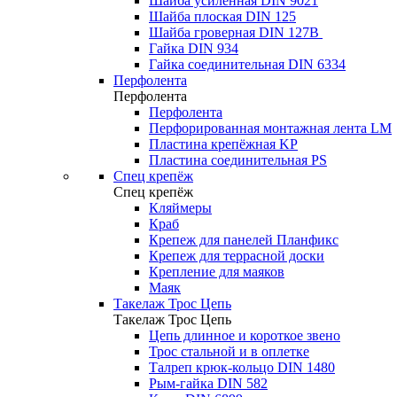
Шайба усиленная DIN 9021
Шайба плоская DIN 125
Шайба гроверная DIN 127B
Гайка DIN 934
Гайка соединительная DIN 6334
Перфолента
Перфолента
Перфолента
Перфорированная монтажная лента LM
Пластина крепёжная KP
Пластина соединительная PS
Спец крепёж
Спец крепёж
Кляймеры
Краб
Крепеж для панелей Планфикс
Крепеж для террасной доски
Крепление для маяков
Маяк
Такелаж Трос Цепь
Такелаж Трос Цепь
Цепь длинное и короткое звено
Трос стальной и в оплетке
Талреп крюк-кольцо DIN 1480
Рым-гайка DIN 582