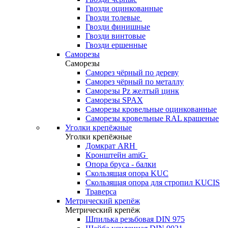
Гвозди оцинкованные
Гвозди толевые
Гвозди финишные
Гвозди винтовые
Гвозди ершенные
Саморезы
Саморезы
Саморез чёрный по дереву
Саморез чёрный по металлу
Саморезы Pz желтый цинк
Саморезы SPAX
Саморезы кровельные оцинкованные
Саморезы кровельные RAL крашеные
Уголки крепёжные
Уголки крепёжные
Домкрат ARH
Кронштейн amiG
Опора бруса - балки
Скользящая опора KUC
Скользящая опора для стропил KUCIS
Траверса
Метрический крепёж
Метрический крепёж
Шпилька резьбовая DIN 975