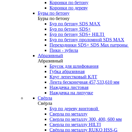
Коронки по бетону
Коронки по дереву
Буры по бетону
Буры по бетону
Бур по бетону SDS MAX
Бур по бетону SDS+
Бур по бетону SDS+ HILTI
Бур по бетону проломной SDS MAX
Переходники SDS+ SDS Max патроны
Пики - зубила
Абразивный
Абразивный
Брусок для шлифования
Губка абразивная
Круг лепестковый КЛТ
Лента бесконечная 457,533,610 мм
Наждачка листовая
Наждачка на липучке
Свёрла
Свёрла
Бур по дереву винтовой
Сверла по металлу
Сверла по металлу 300, 400, 600 мм
Сверла по металлу HILTI
Свёрла по металлу RUKO HSS-G