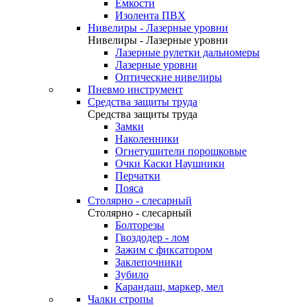
Емкости
Изолента ПВХ
Нивелиры - Лазерные уровни
Нивелиры - Лазерные уровни
Лазерные рулетки дальномеры
Лазерные уровни
Оптические нивелиры
Пневмо инструмент
Средства защиты труда
Средства защиты труда
Замки
Наколенники
Огнетушители порошковые
Очки Каски Наушники
Перчатки
Пояса
Столярно - слесарный
Столярно - слесарный
Болторезы
Гвоздодер - лом
Зажим с фиксатором
Заклепочники
Зубило
Карандаш, маркер, мел
Чалки стропы