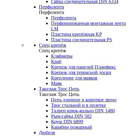
Гайка соединительная DIN 6334
Перфолента
Перфолента
Перфолента
Перфорированная монтажная лента
LM
Пластина крепёжная KP
Пластина соединительная PS
Спец крепёж
Спец крепёж
Кляймеры
Краб
Крепеж для панелей Планфикс
Крепеж для террасной доски
Крепление для маяков
Маяк
Такелаж Трос Цепь
Такелаж Трос Цепь
Цепь длинное и короткое звено
Трос стальной и в оплетке
Талреп крюк-кольцо DIN 1480
Рым-гайка DIN 582
Коуш DIN 6899
Карабин пожарный
Дюбеля