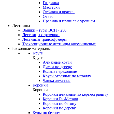
Гладилка
Мастерки
Отбивка и краска
Отвес
Правила и правила с уровнем
Лестницы
Вышки - туры ВСП - 250
Лестницы стремянки
Лестницы трансофрмеры
Трехсекционные лестницы алюминиевые
Расходные материалы
Круги
Круги
Алмазные круги
Диски по дереву
Кольца переходные
Круги отрезные по металлу
Чашка алмазная
Коронки
Коронки
Коронки алмазные по керамограниту
Коронки Би-Металл
Коронки по бетону
Коронки по дереву
Буры по бетону