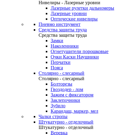
Нивелиры - Лазерные уровни
Лазерные рулетки дальномеры
Лазерные уровни
Оптические нивелиры
Пневмо инструмент
Средства защиты труда
Средства защиты труда
Замки
Наколенники
Огнетушители порошковые
Очки Каски Наушники
Перчатки
Пояса
Столярно - слесарный
Столярно - слесарный
Болторезы
Гвоздодер - лом
Зажим с фиксатором
Заклепочники
Зубило
Карандаш, маркер, мел
Чалки стропы
Штукатурно - отделочный
Штукатурно - отделочный
Веревка