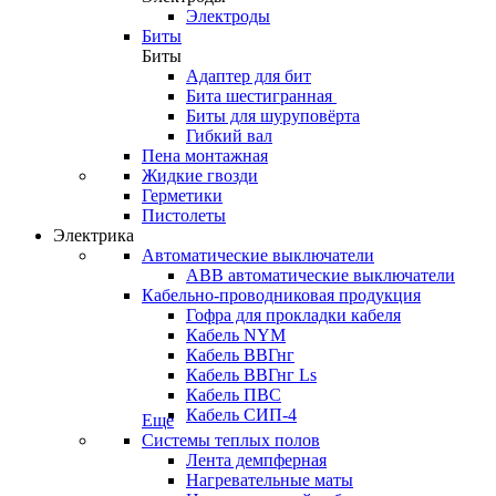
Электроды
Биты
Биты
Адаптер для бит
Бита шестигранная
Биты для шуруповёрта
Гибкий вал
Пена монтажная
Жидкие гвозди
Герметики
Пистолеты
Электрика
Автоматические выключатели
ABB автоматические выключатели
Кабельно-проводниковая продукция
Гофра для прокладки кабеля
Кабель NYM
Кабель ВВГнг
Кабель ВВГнг Ls
Кабель ПВС
Кабель СИП-4
Еще
Системы теплых полов
Лента демпферная
Нагревательные маты