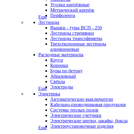
Уголки крепёжные
Метрический крепёж
Перфолента
Еще
Лестницы
Вышки - туры ВСП - 250
Лестницы стремянки
Лестницы трансофрмеры
Трехсекционные лестницы
алюминиевые
Расходные материалы
Круги
Коронки
Буры по бетону
Абразивный
Свёрла
Электроды
Еще
Электрика
Автоматические выключатели
Кабельно-проводниковая продукция
Системы теплых полов
Электрические счетчики
Электрические щитки, шкафы, боксы
Электроустановочные изделия
Еще