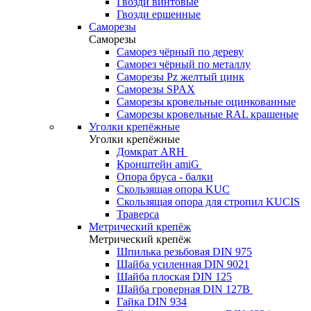
Гвозди винтовые
Гвозди ершенные
Саморезы
Саморезы
Саморез чёрный по дереву
Саморез чёрный по металлу
Саморезы Pz желтый цинк
Саморезы SPAX
Саморезы кровельные оцинкованные
Саморезы кровельные RAL крашеные
Уголки крепёжные
Уголки крепёжные
Домкрат ARH
Кронштейн amiG
Опора бруса - балки
Скользящая опора KUC
Скользящая опора для стропил KUCIS
Траверса
Метрический крепёж
Метрический крепёж
Шпилька резьбовая DIN 975
Шайба усиленная DIN 9021
Шайба плоская DIN 125
Шайба гроверная DIN 127B
Гайка DIN 934