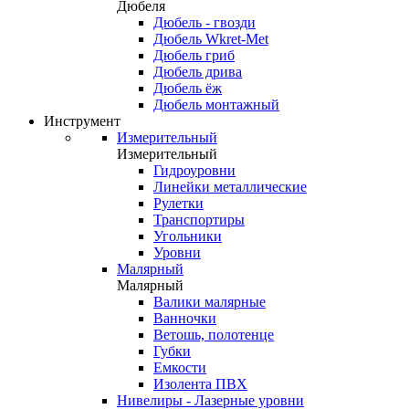
Дюбеля
Дюбель - гвозди
Дюбель Wkret-Met
Дюбель гриб
Дюбель дрива
Дюбель ёж
Дюбель монтажный
Инструмент
Измерительный
Измерительный
Гидроуровни
Линейки металлические
Рулетки
Транспортиры
Угольники
Уровни
Малярный
Малярный
Валики малярные
Ванночки
Ветошь, полотенце
Губки
Емкости
Изолента ПВХ
Нивелиры - Лазерные уровни