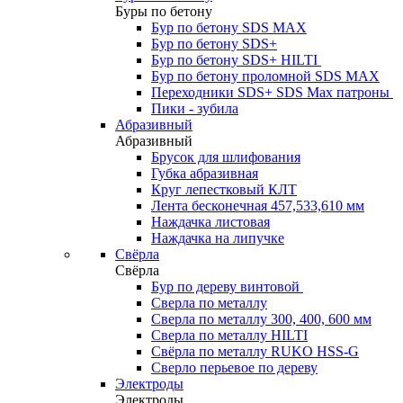
Буры по бетону
Бур по бетону SDS MAX
Бур по бетону SDS+
Бур по бетону SDS+ HILTI
Бур по бетону проломной SDS MAX
Переходники SDS+ SDS Max патроны
Пики - зубила
Абразивный
Абразивный
Брусок для шлифования
Губка абразивная
Круг лепестковый КЛТ
Лента бесконечная 457,533,610 мм
Наждачка листовая
Наждачка на липучке
Свёрла
Свёрла
Бур по дереву винтовой
Сверла по металлу
Сверла по металлу 300, 400, 600 мм
Сверла по металлу HILTI
Свёрла по металлу RUKO HSS-G
Сверло перьевое по дереву
Электроды
Электроды