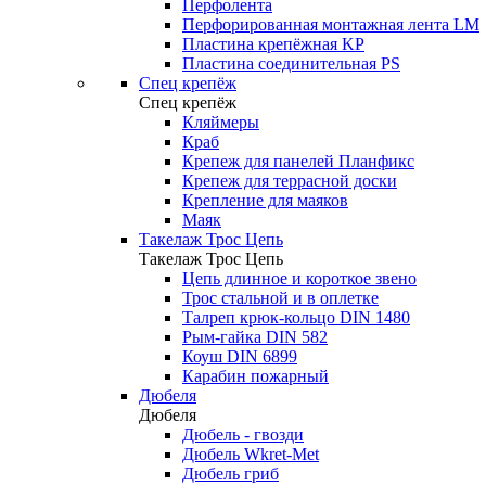
Перфолента
Перфорированная монтажная лента LM
Пластина крепёжная KP
Пластина соединительная PS
Спец крепёж
Спец крепёж
Кляймеры
Краб
Крепеж для панелей Планфикс
Крепеж для террасной доски
Крепление для маяков
Маяк
Такелаж Трос Цепь
Такелаж Трос Цепь
Цепь длинное и короткое звено
Трос стальной и в оплетке
Талреп крюк-кольцо DIN 1480
Рым-гайка DIN 582
Коуш DIN 6899
Карабин пожарный
Дюбеля
Дюбеля
Дюбель - гвозди
Дюбель Wkret-Met
Дюбель гриб