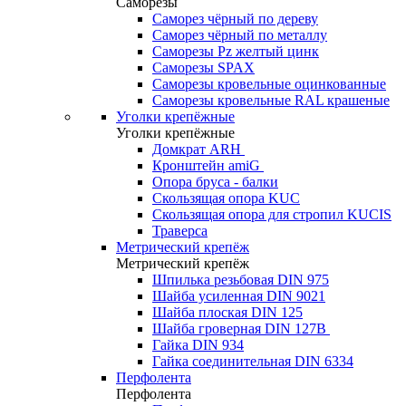
Саморезы
Саморез чёрный по дереву
Саморез чёрный по металлу
Саморезы Pz желтый цинк
Саморезы SPAX
Саморезы кровельные оцинкованные
Саморезы кровельные RAL крашеные
Уголки крепёжные
Уголки крепёжные
Домкрат ARH
Кронштейн amiG
Опора бруса - балки
Скользящая опора KUC
Скользящая опора для стропил KUCIS
Траверса
Метрический крепёж
Метрический крепёж
Шпилька резьбовая DIN 975
Шайба усиленная DIN 9021
Шайба плоская DIN 125
Шайба гроверная DIN 127B
Гайка DIN 934
Гайка соединительная DIN 6334
Перфолента
Перфолента