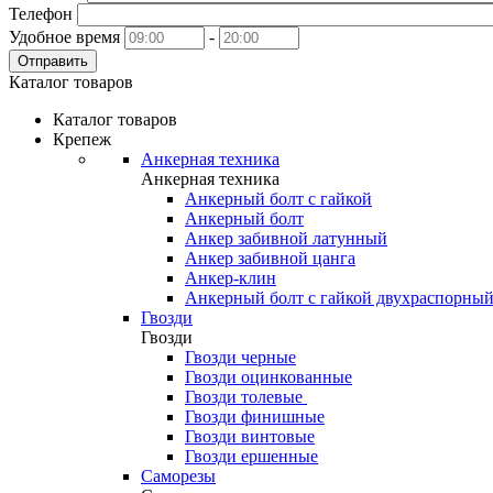
Телефон
Удобное время
-
Отправить
Каталог товаров
Каталог товаров
Крепеж
Анкерная техника
Анкерная техника
Анкерный болт с гайкой
Анкерный болт
Анкер забивной латунный
Анкер забивной цанга
Анкер-клин
Анкерный болт с гайкой двухраспорны
Гвозди
Гвозди
Гвозди черные
Гвозди оцинкованные
Гвозди толевые
Гвозди финишные
Гвозди винтовые
Гвозди ершенные
Саморезы