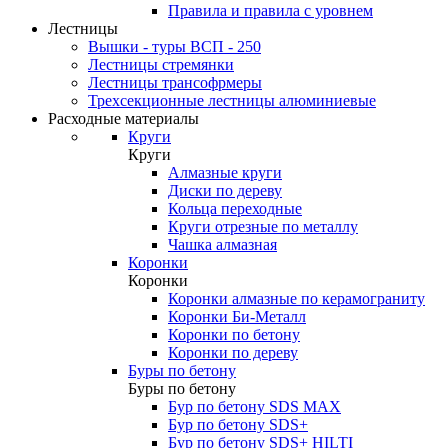
Правила и правила с уровнем
Лестницы
Вышки - туры ВСП - 250
Лестницы стремянки
Лестницы трансофрмеры
Трехсекционные лестницы алюминиевые
Расходные материалы
Круги
Круги
Алмазные круги
Диски по дереву
Кольца переходные
Круги отрезные по металлу
Чашка алмазная
Коронки
Коронки
Коронки алмазные по керамограниту
Коронки Би-Металл
Коронки по бетону
Коронки по дереву
Буры по бетону
Буры по бетону
Бур по бетону SDS MAX
Бур по бетону SDS+
Бур по бетону SDS+ HILTI