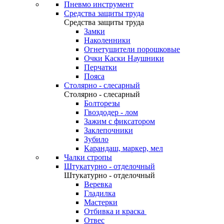
Пневмо инструмент
Средства защиты труда
Средства защиты труда
Замки
Наколенники
Огнетушители порошковые
Очки Каски Наушники
Перчатки
Пояса
Столярно - слесарный
Столярно - слесарный
Болторезы
Гвоздодер - лом
Зажим с фиксатором
Заклепочники
Зубило
Карандаш, маркер, мел
Чалки стропы
Штукатурно - отделочный
Штукатурно - отделочный
Веревка
Гладилка
Мастерки
Отбивка и краска
Отвес