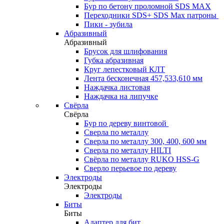
Бур по бетону проломной SDS MAX
Переходники SDS+ SDS Max патроны
Пики - зубила
Абразивный
Абразивный
Брусок для шлифования
Губка абразивная
Круг лепестковый КЛТ
Лента бесконечная 457,533,610 мм
Наждачка листовая
Наждачка на липучке
Свёрла
Свёрла
Бур по дереву винтовой
Сверла по металлу
Сверла по металлу 300, 400, 600 мм
Сверла по металлу HILTI
Свёрла по металлу RUKO HSS-G
Сверло перьевое по дереву
Электроды
Электроды
Электроды
Биты
Биты
Адаптер для бит