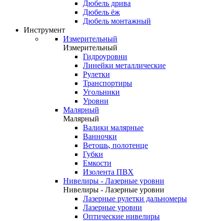
Дюбель дрива
Дюбель ёж
Дюбель монтажный
Инструмент
Измерительный
Измерительный
Гидроуровни
Линейки металлические
Рулетки
Транспортиры
Угольники
Уровни
Малярный
Малярный
Валики малярные
Ванночки
Ветошь, полотенце
Губки
Емкости
Изолента ПВХ
Нивелиры - Лазерные уровни
Нивелиры - Лазерные уровни
Лазерные рулетки дальномеры
Лазерные уровни
Оптические нивелиры