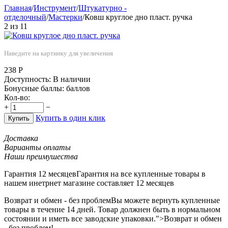
Главная
/
Инструмент
/
Штукатурно -
отделочный
/
Мастерки
/
Ковш круглое дно пласт. ручка
2
из
11
Наведите на картинку для увеличения
238
Р
Доступность:
В наличии
Бонусные баллы:
баллов
Кол-во:
+
−
Купить в один клик
Купить
Доставка
Варианты оплаты
Наши преимушества
Гарантия 12 месяцев
Гарантия на все купленные товары в
нашем инетрнет магазине составляет 12 месяцев
Возврат и обмен - без проблем
Вы можете вернуть купленные
товары в течение 14 дней. Товар должнен быть в нормальном
состоянии и иметь все заводские упаковки.">Возврат и обмен
- без проблем!