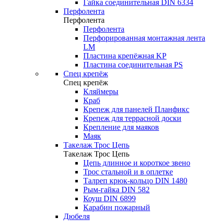
Гайка соединительная DIN 6334
Перфолента
Перфолента
Перфолента
Перфорированная монтажная лента
LM
Пластина крепёжная KP
Пластина соединительная PS
Спец крепёж
Спец крепёж
Кляймеры
Краб
Крепеж для панелей Планфикс
Крепеж для террасной доски
Крепление для маяков
Маяк
Такелаж Трос Цепь
Такелаж Трос Цепь
Цепь длинное и короткое звено
Трос стальной и в оплетке
Талреп крюк-кольцо DIN 1480
Рым-гайка DIN 582
Коуш DIN 6899
Карабин пожарный
Дюбеля