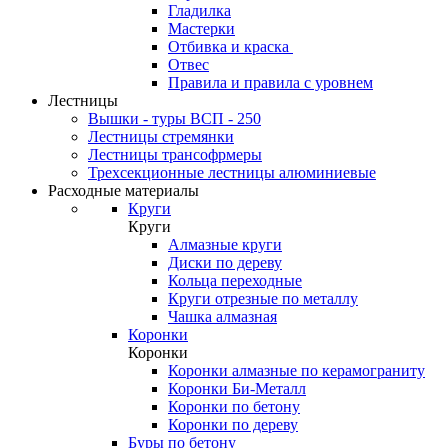
Гладилка
Мастерки
Отбивка и краска
Отвес
Правила и правила с уровнем
Лестницы
Вышки - туры ВСП - 250
Лестницы стремянки
Лестницы трансофрмеры
Трехсекционные лестницы алюминиевые
Расходные материалы
Круги
Круги
Алмазные круги
Диски по дереву
Кольца переходные
Круги отрезные по металлу
Чашка алмазная
Коронки
Коронки
Коронки алмазные по керамограниту
Коронки Би-Металл
Коронки по бетону
Коронки по дереву
Буры по бетону