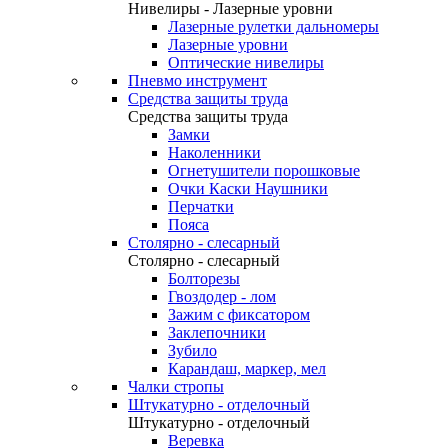
Нивелиры - Лазерные уровни
Лазерные рулетки дальномеры
Лазерные уровни
Оптические нивелиры
Пневмо инструмент
Средства защиты труда
Средства защиты труда
Замки
Наколенники
Огнетушители порошковые
Очки Каски Наушники
Перчатки
Пояса
Столярно - слесарный
Столярно - слесарный
Болторезы
Гвоздодер - лом
Зажим с фиксатором
Заклепочники
Зубило
Карандаш, маркер, мел
Чалки стропы
Штукатурно - отделочный
Штукатурно - отделочный
Веревка