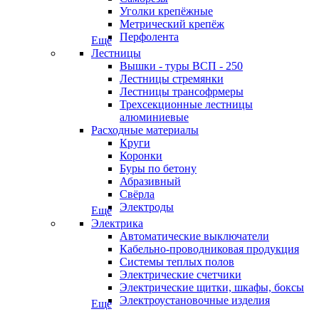
Уголки крепёжные
Метрический крепёж
Перфолента
Еще
Лестницы
Вышки - туры ВСП - 250
Лестницы стремянки
Лестницы трансофрмеры
Трехсекционные лестницы
алюминиевые
Расходные материалы
Круги
Коронки
Буры по бетону
Абразивный
Свёрла
Электроды
Еще
Электрика
Автоматические выключатели
Кабельно-проводниковая продукция
Системы теплых полов
Электрические счетчики
Электрические щитки, шкафы, боксы
Электроустановочные изделия
Еще