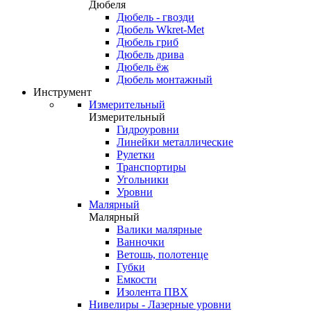
Дюбеля
Дюбель - гвозди
Дюбель Wkret-Met
Дюбель гриб
Дюбель дрива
Дюбель ёж
Дюбель монтажный
Инструмент
Измерительный
Измерительный
Гидроуровни
Линейки металлические
Рулетки
Транспортиры
Угольники
Уровни
Малярный
Малярный
Валики малярные
Ванночки
Ветошь, полотенце
Губки
Емкости
Изолента ПВХ
Нивелиры - Лазерные уровни