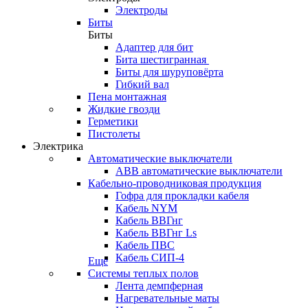
Электроды
Биты
Биты
Адаптер для бит
Бита шестигранная
Биты для шуруповёрта
Гибкий вал
Пена монтажная
Жидкие гвозди
Герметики
Пистолеты
Электрика
Автоматические выключатели
ABB автоматические выключатели
Кабельно-проводниковая продукция
Гофра для прокладки кабеля
Кабель NYM
Кабель ВВГнг
Кабель ВВГнг Ls
Кабель ПВС
Кабель СИП-4
Еще
Системы теплых полов
Лента демпферная
Нагревательные маты