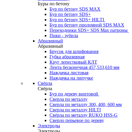
Буры по бетону
Бур по бетону SDS MAX
Бур по бетону SDS+
Бур по бетону SDS+ HILTI
Бур по бетону проломной SDS MAX
Переходники SDS+ SDS Max патроны
Пики - зубила
Абразивный
Абразивный
Брусок для шлифования
Губка абразивная
Круг лепестковый КЛТ
Лента бесконечная 457,533,610 мм
Наждачка листовая
Наждачка на липучке
Свёрла
Свёрла
Бур по дереву винтовой
Сверла по металлу
Сверла по металлу 300, 400, 600 мм
Сверла по металлу HILTI
Свёрла по металлу RUKO HSS-G
Сверло перьевое по дереву
Электроды
Электроды