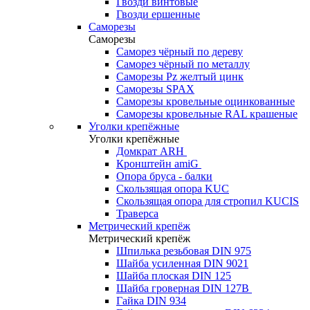
Гвозди винтовые
Гвозди ершенные
Саморезы
Саморезы
Саморез чёрный по дереву
Саморез чёрный по металлу
Саморезы Pz желтый цинк
Саморезы SPAX
Саморезы кровельные оцинкованные
Саморезы кровельные RAL крашеные
Уголки крепёжные
Уголки крепёжные
Домкрат ARH
Кронштейн amiG
Опора бруса - балки
Скользящая опора KUC
Скользящая опора для стропил KUCIS
Траверса
Метрический крепёж
Метрический крепёж
Шпилька резьбовая DIN 975
Шайба усиленная DIN 9021
Шайба плоская DIN 125
Шайба гроверная DIN 127B
Гайка DIN 934