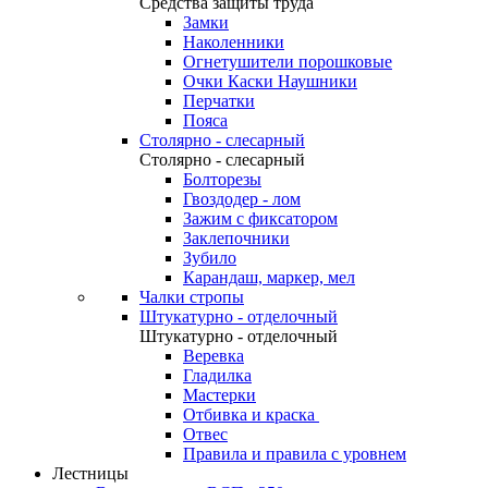
Средства защиты труда
Замки
Наколенники
Огнетушители порошковые
Очки Каски Наушники
Перчатки
Пояса
Столярно - слесарный
Столярно - слесарный
Болторезы
Гвоздодер - лом
Зажим с фиксатором
Заклепочники
Зубило
Карандаш, маркер, мел
Чалки стропы
Штукатурно - отделочный
Штукатурно - отделочный
Веревка
Гладилка
Мастерки
Отбивка и краска
Отвес
Правила и правила с уровнем
Лестницы