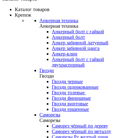
Каталог товаров
Крепеж
Анкерная техника
Анкерная техника
Анкерный болт с гайкой
Анкерный болт
Анкер забивной латунный
Анкер забивной цанга
Анкер-клин
Анкерный болт с гайкой
двухраспорный
Гвозди
Гвозди
Гвозди черные
Гвозди оцинкованные
Гвозди толевые
Гвозди финишные
Гвозди винтовые
Гвозди ершенные
Саморезы
Саморезы
Саморез чёрный по дереву
Саморез чёрный по металлу
Саморезы Pz желтый цинк