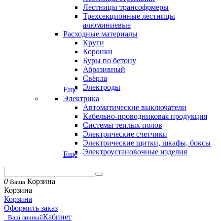
Лестницы трансофрмеры
Трехсекционные лестницы
алюминиевые
Расходные материалы
Круги
Коронки
Буры по бетону
Абразивный
Свёрла
Электроды
Еще
Электрика
Автоматические выключатели
Кабельно-проводниковая продукция
Системы теплых полов
Электрические счетчики
Электрические щитки, шкафы, боксы
Электроустановочные изделия
Еще
0
Корзина
Ваша
Корзина
Корзина
Оформить заказ
Кабинет
Ваш личный