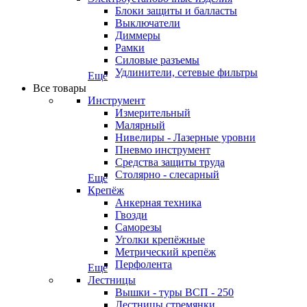
Блоки защиты и балласты
Выключатели
Диммеры
Рамки
Силовые разъемы
Удлинители, сетевые фильтры
Еще
Все товары
Инструмент
Измерительный
Малярный
Нивелиры - Лазерные уровни
Пневмо инструмент
Средства защиты труда
Столярно - слесарный
Еще
Крепёж
Анкерная техника
Гвозди
Саморезы
Уголки крепёжные
Метрический крепёж
Перфолента
Еще
Лестницы
Вышки - туры ВСП - 250
Лестницы стремянки